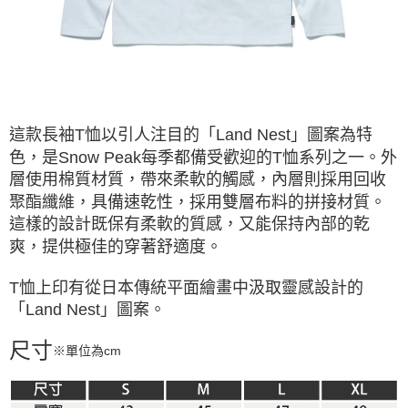
ATM／網路銀行／等多元方式進行付款，方視為交易完成。
※ 請注意：結帳手續完成當下不需立刻繳費，但若您需要取消訂單，請聯絡
購買商品的店家。未經商家同意取消之訂單仍視為有效，需透過AFTEE先享
後付繳納相關費用。
※ 交易是否成功請以「AFTEE先享後付 」之結帳頁面顯示為準，若有關於
是否繳費成功／繳費後需取消欲退款等相關疑問，請聯繫「AFTEE先享後付
客戶支援中心」
https://netprotections.freshdesk.com/support/home
這款長袖T恤以引人注目的「Land Nest」圖案為特
【注意事項】
色，是Snow Peak每季都備受歡迎的T恤系列之一。外
１．透過由恩沛科技股份有限公司提供之「AFTEE先享後付」服務完成之交
易，需依本服務之必要範圍內提供個人資料，並將交易相關給付款項請求債
層使用棉質材質，帶來柔軟的觸感，內層則採用回收
權轉讓予恩沛科技股份有限公司。
聚酯纖維，具備速乾性，採用雙層布料的拼接材質。
２．關於個人資料處理事宜，請瀏覽以下網址：
這樣的設計既保有柔軟的質感，又能保持內部的乾
https://aftee.tw/terms/#terms3
３．未成年的使用者請事先徵得法定代理人或監護人之同意方可使用
爽，提供極佳的穿著舒適度。
「AFTEE先享後付」，若未經同意申辦者引起之損失，本公司不負相關責
任。
T恤上印有從日本傳統平面繪畫中汲取靈感設計的
４．使用「AFTEE先享後付」時，將依據個別帳號之用戶狀況，依本公司即
「Land Nest」圖案。
時審查核予不同之上限額度；若仍有額度不足之情形，本公司將視審查結果
請求用戶進行身份認證。
５．嚴禁一人註冊多個帳號或使用他人資訊註冊。若發現惡意使用之情形，
尺寸
※單位為cm
恩沛科技股份有限公司將有權停止該用戶之使用額度並採取法律行動。