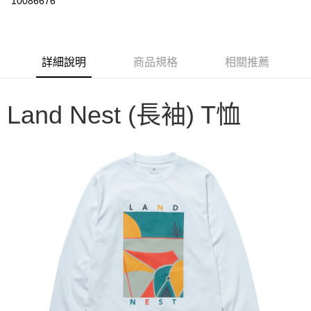
10086676
3 期 0 利率 每期
NT$371
21家銀行
6 期 0 利率 每期
NT$185
21家銀行
合作金庫商業銀行
第一商業銀行
華南商業銀行
彰化商業銀行
合作金庫商業銀行
第一商業銀行
LINE Pay
詳細說明
商品規格
相關推薦
上海商業儲蓄銀行
台北富邦商業銀行
華南商業銀行
彰化商業銀行
國泰世華商業銀行
兆豐國際商業銀行
Apple Pay
上海商業儲蓄銀行
台北富邦商業銀行
臺灣中小企業銀行
台中商業銀行
國泰世華商業銀行
兆豐國際商業銀行
Land Nest (長袖) T恤
匯豐（台灣）商業銀行
華泰商業銀行
Google Pay
臺灣中小企業銀行
台中商業銀行
聯邦商業銀行
遠東國際商業銀行
匯豐（台灣）商業銀行
華泰商業銀行
AFTEE先享後付
元大商業銀行
永豐商業銀行
聯邦商業銀行
遠東國際商業銀行
玉山商業銀行
星展（台灣）商業銀行
相關說明
元大商業銀行
永豐商業銀行
台新國際商業銀行
中國信託商業銀行
【關於「AFTEE先享後付」】
玉山商業銀行
星展（台灣）商業銀行
台灣樂天信用卡公司
AFTEE先享後付是「在收到商品之後才付款」的支付方式。 讓您購物簡單
台新國際商業銀行
中國信託商業銀行
運送方式
便利好安心！
台灣樂天信用卡公司
１．簡單：不需註冊會員、不需綁卡、不需儲值。
宅配
２．便利：只要手機號碼，簡訊認證，即可結帳。
每筆NT$100，滿NT$2,000(含以上)免運費
３．安心：先確認商品／服務後，再付款。
【「AFTEE先享後付」結帳流程】
１．於結帳方式選擇「AFTEE先享後付」後，將跳轉至「AFTEE先享後付」
結帳頁面，進行簡訊認證並確認金額後，即可完成結帳。
２．訂單成立數日內，您將收到繳費通知簡訊。
３．收到繳費通知簡訊後14天內，點擊此簡訊中的連結，可透過四大超商／