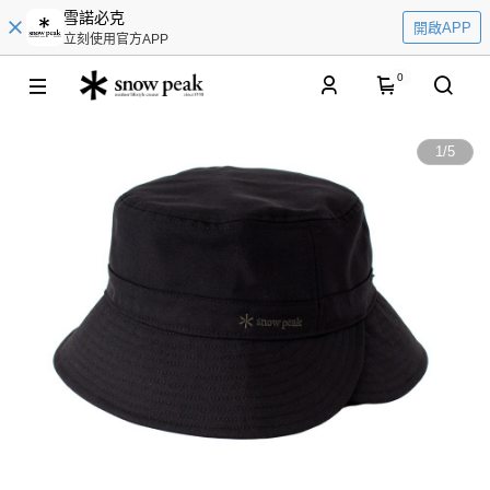
雪諾必克
開啟APP
立刻使用官方APP
0
1
/
5