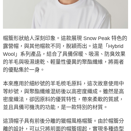
ATM／網路銀行／等多元方式進行付款，方視為交易完成。
※ 請注意：結帳手續完成當下不需立刻繳費，但若您需要取消訂單，請聯絡
購買商品的店家。未經商家同意取消之訂單仍視為有效，需透過AFTEE先享
後付繳納相關費用。
※ 交易是否成功請以「AFTEE先享後付 」之結帳頁面顯示為準，若有關於
是否繳費成功／繳費後需取消欲退款等相關疑問，請聯繫「AFTEE先享後付
客戶支援中心」
https://netprotections.freshdesk.com/support/home
帽簷形狀給人深刻印象。這款展現 Snow Peak 特色的
露營帽，與其他帽款不同，脫穎而出。這是「Hybrid
【注意事項】
１．透過由恩沛科技股份有限公司提供之「AFTEE先享後付」服務完成之交
Wool」系列產品，結合了具備保暖、吸濕、防臭效果
易，需依本服務之必要範圍內提供個人資料，並將交易相關給付款項請求債
的羊毛與吸濕速乾、輕量性優異的聚酯纖維，將兩者
權轉讓予恩沛科技股份有限公司。
２．關於個人資料處理事宜，請瀏覽以下網址：
的優點集於一身。
https://aftee.tw/terms/#terms3
３．未成年的使用者請事先徵得法定代理人或監護人之同意方可使用
本來應用於細紗號的羊毛梳毛原料，這次故意使用中
「AFTEE先享後付」，若未經同意申辦者引起之損失，本公司不負相關責
任。
等紗號，與聚酯纖維混紡後以高密度織成。雖然是高
４．使用「AFTEE先享後付」時，將依據個別帳號之用戶狀況，依本公司即
密度織法，卻因原料的優質特性，帶來柔軟的質感，
時審查核予不同之上限額度；若仍有額度不足之情形，本公司將視審查結果
請求用戶進行身份認證。
並且具備可機洗的功能，是一款特別的材質。
５．嚴禁一人註冊多個帳號或使用他人資訊註冊。若發現惡意使用之情形，
恩沛科技股份有限公司將有權停止該用戶之使用額度並採取法律行動。
這頂帽子具有前後分離的獵帽風格帽簷。由於帽簷分
離的設計，可以只將前面的帽簷摺起，實現多種造型