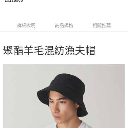
10125965
3 期 0 利率 每期
NT$490
21家銀行
6 期 0 利率 每期
NT$245
21家銀行
合作金庫商業銀行
第一商業銀行
華南商業銀行
彰化商業銀行
合作金庫商業銀行
第一商業銀行
LINE Pay
詳細說明
商品規格
相關推薦
上海商業儲蓄銀行
台北富邦商業銀行
華南商業銀行
彰化商業銀行
國泰世華商業銀行
兆豐國際商業銀行
Apple Pay
上海商業儲蓄銀行
台北富邦商業銀行
臺灣中小企業銀行
台中商業銀行
國泰世華商業銀行
兆豐國際商業銀行
匯豐（台灣）商業銀行
華泰商業銀行
Google Pay
聚酯羊毛混紡漁夫帽
臺灣中小企業銀行
台中商業銀行
聯邦商業銀行
遠東國際商業銀行
匯豐（台灣）商業銀行
華泰商業銀行
AFTEE先享後付
元大商業銀行
永豐商業銀行
聯邦商業銀行
遠東國際商業銀行
玉山商業銀行
星展（台灣）商業銀行
相關說明
元大商業銀行
永豐商業銀行
台新國際商業銀行
中國信託商業銀行
【關於「AFTEE先享後付」】
玉山商業銀行
星展（台灣）商業銀行
台灣樂天信用卡公司
AFTEE先享後付是「在收到商品之後才付款」的支付方式。 讓您購物簡單
台新國際商業銀行
中國信託商業銀行
運送方式
便利好安心！
台灣樂天信用卡公司
１．簡單：不需註冊會員、不需綁卡、不需儲值。
宅配
２．便利：只要手機號碼，簡訊認證，即可結帳。
每筆NT$100，滿NT$2,000(含以上)免運費
３．安心：先確認商品／服務後，再付款。
【「AFTEE先享後付」結帳流程】
１．於結帳方式選擇「AFTEE先享後付」後，將跳轉至「AFTEE先享後付」
結帳頁面，進行簡訊認證並確認金額後，即可完成結帳。
２．訂單成立數日內，您將收到繳費通知簡訊。
３．收到繳費通知簡訊後14天內，點擊此簡訊中的連結，可透過四大超商／