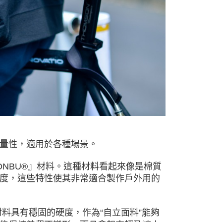
年的使用者請事先徵得法定代理人或監護人之同意方可使用
E先享後付」，若未經同意申辦者引起之損失，本公司不負相關責
AFTEE先享後付」時，將依據個別帳號之用戶狀況，依本公司
核予不同之上限額度；若仍有額度不足之情形，本公司將視審查
用戶進行身份認證。
一人註冊多個帳號或使用他人資訊註冊。若發現惡意使用之情
科技股份有限公司將有權停止該用戶之使用額度並採取法律行
量性，適用於各種場景。
ーレ的『KONBU®』材料。這種材料看起來像是棉質
度，這些特性使其非常適合製作戶外用的
材料具有穩固的硬度，作為“自立面料”能夠