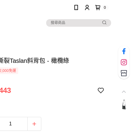
0
裂Taslan斜背包 - 橄欖綠
2,000免運
443