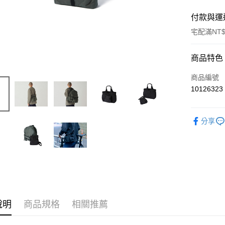
付款與運
宅配滿NT$
付款方式
商品特色
信用卡一
商品編號
10126323
信用卡分
3 期 
分享
6 期 
合作金
華南商
合作金
LINE Pay
上海商
華南商
國泰世
Apple Pay
上海商
臺灣中
國泰世
匯豐（
Google Pa
臺灣中
聯邦商
匯豐（
AFTEE先
元大商
說明
商品規格
相關推薦
聯邦商
玉山商
相關說明
元大商
【關於「A
台新國