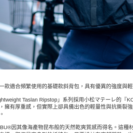
３．未成
「AFTE
任。
４．使用「
即時審查
結果請求
５．嚴禁
形，恩沛
動。
一款適合頻繁使用的基礎款斜背包，具有優異的強度與輕
ightweight Taslan Ripstop」系列採用小松マテ
，擁有厚重感，但實際上卻具備出色的輕量性與抗撕裂強
。
NBU®因其像海產物昆布般的天然乾爽質感而得名。這種