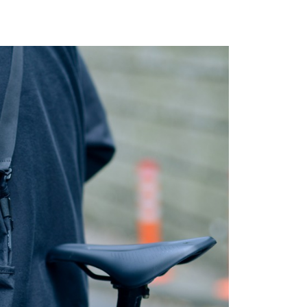
業銀行
星展（台灣）商業銀行
先享後付是「在收到商品之後才付款」的支付方式。 讓您購物簡單
天信用卡公司
際商業銀行
中國信託商業銀行
心！
天信用卡公司
：不需註冊會員、不需綁卡、不需儲值。
：只要手機號碼，簡訊認證，即可結帳。
：先確認商品／服務後，再付款。
00，滿NT$2,000(含以上)免運費
EE先享後付」結帳流程】
方式選擇「AFTEE先享後付」後，將跳轉至「AFTEE先享後
頁面，進行簡訊認證並確認金額後，即可完成結帳。
成立數日內，您將收到繳費通知簡訊。
費通知簡訊後14天內，點擊此簡訊中的連結，可透過四大超商
網路銀行／等多元方式進行付款，方視為交易完成。
：結帳手續完成當下不需立刻繳費，但若您需要取消訂單，請聯
的店家。未經商家同意取消之訂單仍視為有效，需透過AFTEE
繳納相關費用。
否成功請以「AFTEE先享後付 」之結帳頁面顯示為準，若有關於
功／繳費後需取消欲退款等相關疑問，請聯繫「AFTEE先享後
援中心」
https://netprotections.freshdesk.com/support/home
項】
恩沛科技股份有限公司提供之「AFTEE先享後付」服務完成之
依本服務之必要範圍內提供個人資料，並將交易相關給付款項請
讓予恩沛科技股份有限公司。
個人資料處理事宜，請瀏覽以下網址：
ee.tw/terms/#terms3