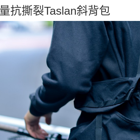
玉山商
AFTEE
台灣樂
量抗撕裂Taslan斜背包
台新國
便利好安
運送方式
台灣樂
１．簡單
２．便利
宅配
３．安心
每筆NT$1
【「AFT
１．於結帳
付」結帳
２．訂單
３．收到繳
／ATM／
※ 請注意
絡購買商品
先享後付
※ 交易是
是否繳費成
付客戶支
【注意事
１．透過由
交易，需
求債權轉
２．關於
https://aft