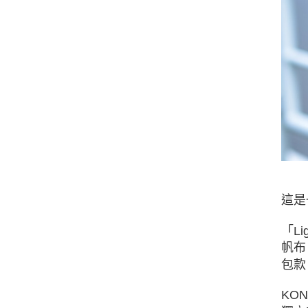
這是
「L
帆布
包款
KO