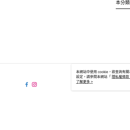
本分類
本網站中使用 cookie，欲查詢有關
設定，請參閱本網站「
隱私權條款
使用 cookie。
了解更多 >