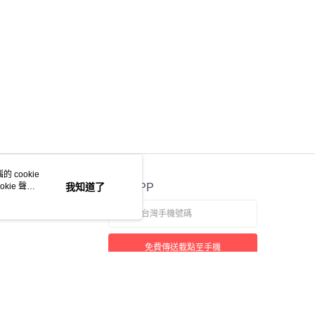
 cookie
kie 聲明
我知道了
官方APP
免費傳送載點至手機
若接到可疑電話，請洽詢165反詐騙專線