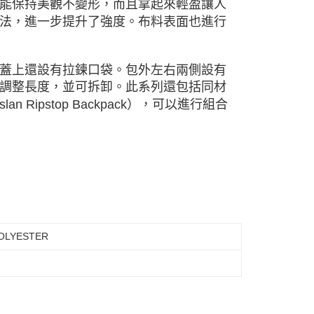
能保持美觀不變形，而且拿起來輕盈讓人
法，進一步提升了強度。布料表面也進行
蓋上還設有拉鍊口袋。包外左右兩側設有
調整長度，並可拆卸。此系列還包括同材
slan Ripstop Backpack），可以進行組合
OLYESTER