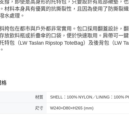
支撐，即使是高身形的托特包，只要設計有底部襯墊，也
。材料本身具有優異的抗撕裂性，且因為使用了防撕裂織
潑水處理。
斜挎包在都市與戶外都非常實用。包口採用翻蓋設計，翻
存放飲料瓶或折疊傘的口袋，便於快速取用。肩帶可一鍵
特包（LW Taslan Ripstop ToteBag）及後背包（LW Ta
。
規格
材質
SHELL：100% NYLON／LINING：100% P
尺寸
W240×D80×H265 (mm)