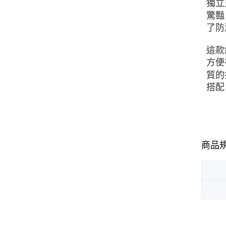
獨立
驚豔
了防
這款
方便
質的托
搭配
商品