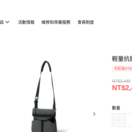
誌
活動情報
維修和保養服務
會員制度
輕量抗撕
宅配滿NT$
NT$3,490
NT$2,
數量