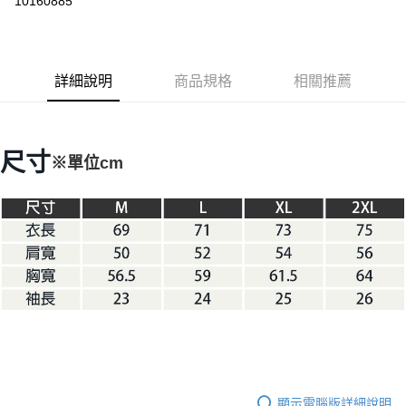
10160885
3 期 0 利率 每期
NT$394
21家銀行
6 期 0 利率 每期
NT$197
21家銀行
合作金庫商業銀行
第一商業銀行
華南商業銀行
彰化商業銀行
合作金庫商業銀行
第一商業銀行
LINE Pay
詳細說明
商品規格
相關推薦
上海商業儲蓄銀行
台北富邦商業銀行
華南商業銀行
彰化商業銀行
國泰世華商業銀行
兆豐國際商業銀行
Apple Pay
上海商業儲蓄銀行
台北富邦商業銀行
臺灣中小企業銀行
台中商業銀行
國泰世華商業銀行
兆豐國際商業銀行
匯豐（台灣）商業銀行
華泰商業銀行
Google Pay
臺灣中小企業銀行
台中商業銀行
尺寸
※單位cm
聯邦商業銀行
遠東國際商業銀行
匯豐（台灣）商業銀行
華泰商業銀行
AFTEE先享後付
元大商業銀行
永豐商業銀行
聯邦商業銀行
遠東國際商業銀行
玉山商業銀行
星展（台灣）商業銀行
相關說明
元大商業銀行
永豐商業銀行
台新國際商業銀行
中國信託商業銀行
【關於「AFTEE先享後付」】
玉山商業銀行
星展（台灣）商業銀行
台灣樂天信用卡公司
AFTEE先享後付是「在收到商品之後才付款」的支付方式。 讓您購物簡單
台新國際商業銀行
中國信託商業銀行
運送方式
便利好安心！
台灣樂天信用卡公司
１．簡單：不需註冊會員、不需綁卡、不需儲值。
宅配
２．便利：只要手機號碼，簡訊認證，即可結帳。
每筆NT$100，滿NT$2,000(含以上)免運費
３．安心：先確認商品／服務後，再付款。
【「AFTEE先享後付」結帳流程】
１．於結帳方式選擇「AFTEE先享後付」後，將跳轉至「AFTEE先享後付」
結帳頁面，進行簡訊認證並確認金額後，即可完成結帳。
２．訂單成立數日內，您將收到繳費通知簡訊。
３．收到繳費通知簡訊後14天內，點擊此簡訊中的連結，可透過四大超商／
顯示電腦版詳細說明