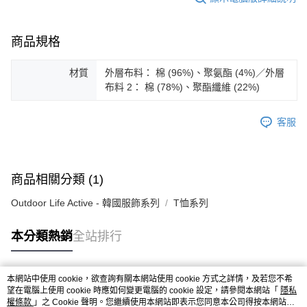
ATM／網路銀行／等多元方式進行付款，方視為交易完成。
※ 請注意：結帳手續完成當下不需立刻繳費，但若您需要取消訂單，請聯絡
購買商品的店家。未經商家同意取消之訂單仍視為有效，需透過AFTEE先享
商品規格
後付繳納相關費用。
※ 交易是否成功請以「AFTEE先享後付 」之結帳頁面顯示為準，若有關於
是否繳費成功／繳費後需取消欲退款等相關疑問，請聯繫「AFTEE先享後付
材質
外層布料： 棉 (96%)、聚氨酯 (4%)／外層
客戶支援中心」
https://netprotections.freshdesk.com/support/home
布料 2： 棉 (78%)、聚酯纖維 (22%)
【注意事項】
１．透過由恩沛科技股份有限公司提供之「AFTEE先享後付」服務完成之交
客服
易，需依本服務之必要範圍內提供個人資料，並將交易相關給付款項請求債
權轉讓予恩沛科技股份有限公司。
２．關於個人資料處理事宜，請瀏覽以下網址：
https://aftee.tw/terms/#terms3
商品相關分類 (1)
３．未成年的使用者請事先徵得法定代理人或監護人之同意方可使用
「AFTEE先享後付」，若未經同意申辦者引起之損失，本公司不負相關責
Outdoor Life Active - 韓國服飾系列
T恤系列
任。
４．使用「AFTEE先享後付」時，將依據個別帳號之用戶狀況，依本公司即
時審查核予不同之上限額度；若仍有額度不足之情形，本公司將視審查結果
本分類熱銷
全站排行
請求用戶進行身份認證。
５．嚴禁一人註冊多個帳號或使用他人資訊註冊。若發現惡意使用之情形，
恩沛科技股份有限公司將有權停止該用戶之使用額度並採取法律行動。
本網站中使用 cookie，欲查詢有關本網站使用 cookie 方式之詳情，及若您不希
熱門標籤
望在電腦上使用 cookie 時應如何變更電腦的 cookie 設定，請參閱本網站「
隱私
權條款
」之 Cookie 聲明。您繼續使用本網站即表示您同意本公司得按本網站使