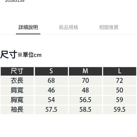
10163135
3 期 0 利率 每期
NT$1,213
21家銀行
6 期 0 利率 每期
NT$606
21家銀行
合作金庫商業銀行
第一商業銀行
華南商業銀行
彰化商業銀行
合作金庫商業銀行
第一商業銀行
LINE Pay
詳細說明
商品規格
相關推薦
上海商業儲蓄銀行
台北富邦商業銀行
華南商業銀行
彰化商業銀行
國泰世華商業銀行
兆豐國際商業銀行
Apple Pay
上海商業儲蓄銀行
台北富邦商業銀行
臺灣中小企業銀行
台中商業銀行
國泰世華商業銀行
兆豐國際商業銀行
匯豐（台灣）商業銀行
華泰商業銀行
Google Pay
臺灣中小企業銀行
台中商業銀行
尺寸
※單位cm
聯邦商業銀行
遠東國際商業銀行
匯豐（台灣）商業銀行
華泰商業銀行
AFTEE先享後付
元大商業銀行
永豐商業銀行
聯邦商業銀行
遠東國際商業銀行
玉山商業銀行
星展（台灣）商業銀行
相關說明
元大商業銀行
永豐商業銀行
台新國際商業銀行
中國信託商業銀行
【關於「AFTEE先享後付」】
玉山商業銀行
星展（台灣）商業銀行
台灣樂天信用卡公司
AFTEE先享後付是「在收到商品之後才付款」的支付方式。 讓您購物簡單
台新國際商業銀行
中國信託商業銀行
運送方式
便利好安心！
台灣樂天信用卡公司
１．簡單：不需註冊會員、不需綁卡、不需儲值。
宅配
２．便利：只要手機號碼，簡訊認證，即可結帳。
每筆NT$100，滿NT$2,000(含以上)免運費
３．安心：先確認商品／服務後，再付款。
【「AFTEE先享後付」結帳流程】
１．於結帳方式選擇「AFTEE先享後付」後，將跳轉至「AFTEE先享後付」
結帳頁面，進行簡訊認證並確認金額後，即可完成結帳。
２．訂單成立數日內，您將收到繳費通知簡訊。
３．收到繳費通知簡訊後14天內，點擊此簡訊中的連結，可透過四大超商／