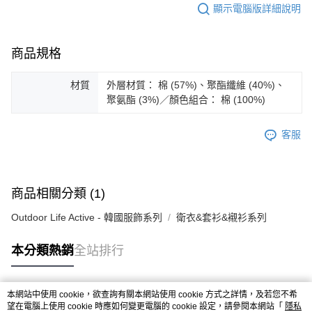
顯示電腦版詳細說明
ATM／網路銀行／等多元方式進行付款，方視為交易完成。
※ 請注意：結帳手續完成當下不需立刻繳費，但若您需要取消訂單，請聯絡
購買商品的店家。未經商家同意取消之訂單仍視為有效，需透過AFTEE先享
後付繳納相關費用。
商品規格
※ 交易是否成功請以「AFTEE先享後付 」之結帳頁面顯示為準，若有關於
是否繳費成功／繳費後需取消欲退款等相關疑問，請聯繫「AFTEE先享後付
材質
外層材質： 棉 (57%)、聚酯纖維 (40%)、
客戶支援中心」
https://netprotections.freshdesk.com/support/home
聚氨酯 (3%)／顏色組合： 棉 (100%)
【注意事項】
１．透過由恩沛科技股份有限公司提供之「AFTEE先享後付」服務完成之交
客服
易，需依本服務之必要範圍內提供個人資料，並將交易相關給付款項請求債
權轉讓予恩沛科技股份有限公司。
２．關於個人資料處理事宜，請瀏覽以下網址：
https://aftee.tw/terms/#terms3
３．未成年的使用者請事先徵得法定代理人或監護人之同意方可使用
商品相關分類 (1)
「AFTEE先享後付」，若未經同意申辦者引起之損失，本公司不負相關責
任。
Outdoor Life Active - 韓國服飾系列
衛衣&套衫&襯衫系列
４．使用「AFTEE先享後付」時，將依據個別帳號之用戶狀況，依本公司即
時審查核予不同之上限額度；若仍有額度不足之情形，本公司將視審查結果
請求用戶進行身份認證。
本分類熱銷
全站排行
５．嚴禁一人註冊多個帳號或使用他人資訊註冊。若發現惡意使用之情形，
恩沛科技股份有限公司將有權停止該用戶之使用額度並採取法律行動。
本網站中使用 cookie，欲查詢有關本網站使用 cookie 方式之詳情，及若您不希
熱門標籤
望在電腦上使用 cookie 時應如何變更電腦的 cookie 設定，請參閱本網站「
隱私