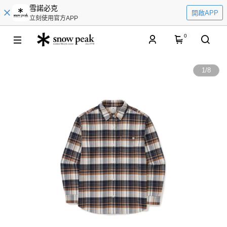
雪諾必克
開啟APP
立刻使用官方APP
0
1
/
8