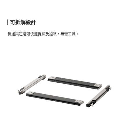
※ 交易是否成功請以「AFTEE先享後付 」之結帳頁面顯示為準，若有關於
是否繳費成功／繳費後需取消欲退款等相關疑問，請聯繫「AFTEE先享後付
客戶支援中心」
https://netprotections.freshdesk.com/support/home
｜可拆解設計
【注意事項】
１．透過由恩沛科技股份有限公司提供之「AFTEE先享後付」服務完成之交
長邊與短邊可快速拆解及組裝，無需工具。
易，需依本服務之必要範圍內提供個人資料，並將交易相關給付款項請求債
權轉讓予恩沛科技股份有限公司。
２．關於個人資料處理事宜，請瀏覽以下網址：
https://aftee.tw/terms/#terms3
３．未成年的使用者請事先徵得法定代理人或監護人之同意方可使用
「AFTEE先享後付」，若未經同意申辦者引起之損失，本公司不負相關責
任。
４．使用「AFTEE先享後付」時，將依據個別帳號之用戶狀況，依本公司即
時審查核予不同之上限額度；若仍有額度不足之情形，本公司將視審查結果
請求用戶進行身份認證。
５．嚴禁一人註冊多個帳號或使用他人資訊註冊。若發現惡意使用之情形，
恩沛科技股份有限公司將有權停止該用戶之使用額度並採取法律行動。