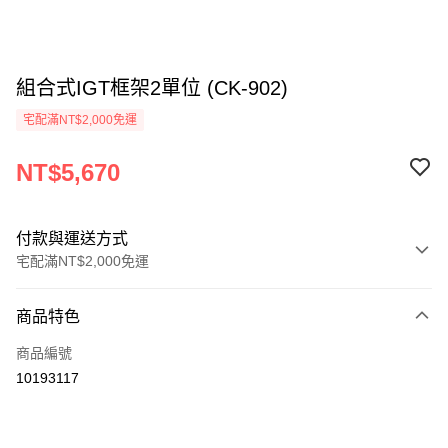
組合式IGT框架2單位 (CK-902)
宅配滿NT$2,000免運
NT$5,670
付款與運送方式
宅配滿NT$2,000免運
付款方式
商品特色
信用卡一次付款
商品編號
信用卡分期付款
10193117
3 期 0 利率 每期
NT$1,890
21家銀行
6 期 0 利率 每期
NT$945
21家銀行
合作金庫商業銀行
第一商業銀行