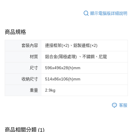
顯示電腦版詳細說明
商品規格
套裝內容
連接框架(×2)、鋁製邊框(×2)
材質
鋁合金(陽極處理) 、不鏽鋼、尼龍
尺寸
596x496x28(h)mm
收納尺寸
514x86x106(h)mm
重量
2.9kg
客服
商品相關分類 (1)