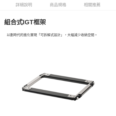
華南商業銀行
彰化商業銀行
合作金庫商業銀行
第一商業銀行
LINE Pay
詳細說明
商品規格
相關推薦
上海商業儲蓄銀行
台北富邦商業銀行
華南商業銀行
彰化商業銀行
國泰世華商業銀行
兆豐國際商業銀行
Apple Pay
上海商業儲蓄銀行
台北富邦商業銀行
臺灣中小企業銀行
台中商業銀行
國泰世華商業銀行
兆豐國際商業銀行
組合式IGT框架
匯豐（台灣）商業銀行
華泰商業銀行
Google Pay
臺灣中小企業銀行
台中商業銀行
聯邦商業銀行
遠東國際商業銀行
匯豐（台灣）商業銀行
華泰商業銀行
AFTEE先享後付
元大商業銀行
永豐商業銀行
以劃時代的進化實現「可拆解式設計」，大幅減少收納空間。
聯邦商業銀行
遠東國際商業銀行
玉山商業銀行
星展（台灣）商業銀行
相關說明
元大商業銀行
永豐商業銀行
台新國際商業銀行
中國信託商業銀行
【關於「AFTEE先享後付」】
玉山商業銀行
星展（台灣）商業銀行
台灣樂天信用卡公司
AFTEE先享後付是「在收到商品之後才付款」的支付方式。 讓您購物簡單
台新國際商業銀行
中國信託商業銀行
運送方式
便利好安心！
台灣樂天信用卡公司
１．簡單：不需註冊會員、不需綁卡、不需儲值。
宅配
２．便利：只要手機號碼，簡訊認證，即可結帳。
每筆NT$100，滿NT$2,000(含以上)免運費
３．安心：先確認商品／服務後，再付款。
【「AFTEE先享後付」結帳流程】
１．於結帳方式選擇「AFTEE先享後付」後，將跳轉至「AFTEE先享後付」
結帳頁面，進行簡訊認證並確認金額後，即可完成結帳。
２．訂單成立數日內，您將收到繳費通知簡訊。
３．收到繳費通知簡訊後14天內，點擊此簡訊中的連結，可透過四大超商／
ATM／網路銀行／等多元方式進行付款，方視為交易完成。
※ 請注意：結帳手續完成當下不需立刻繳費，但若您需要取消訂單，請聯絡
購買商品的店家。未經商家同意取消之訂單仍視為有效，需透過AFTEE先享
後付繳納相關費用。