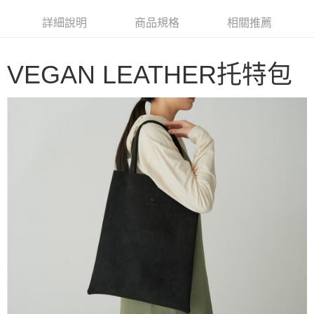
華南商業銀行
彰化商業銀行
合作金庫商業銀行
第一商業銀行
LINE Pay
詳細說明
商品規格
相關推薦
上海商業儲蓄銀行
台北富邦商業銀行
華南商業銀行
彰化商業銀行
國泰世華商業銀行
兆豐國際商業銀行
Apple Pay
上海商業儲蓄銀行
台北富邦商業銀行
臺灣中小企業銀行
台中商業銀行
國泰世華商業銀行
兆豐國際商業銀行
VEGAN LEATHER托特包
匯豐（台灣）商業銀行
華泰商業銀行
Google Pay
臺灣中小企業銀行
台中商業銀行
聯邦商業銀行
遠東國際商業銀行
匯豐（台灣）商業銀行
華泰商業銀行
AFTEE先享後付
元大商業銀行
永豐商業銀行
聯邦商業銀行
遠東國際商業銀行
玉山商業銀行
星展（台灣）商業銀行
相關說明
元大商業銀行
永豐商業銀行
台新國際商業銀行
中國信託商業銀行
【關於「AFTEE先享後付」】
玉山商業銀行
星展（台灣）商業銀行
台灣樂天信用卡公司
AFTEE先享後付是「在收到商品之後才付款」的支付方式。 讓您購物簡單
台新國際商業銀行
中國信託商業銀行
運送方式
便利好安心！
台灣樂天信用卡公司
１．簡單：不需註冊會員、不需綁卡、不需儲值。
宅配
２．便利：只要手機號碼，簡訊認證，即可結帳。
每筆NT$100，滿NT$2,000(含以上)免運費
３．安心：先確認商品／服務後，再付款。
【「AFTEE先享後付」結帳流程】
１．於結帳方式選擇「AFTEE先享後付」後，將跳轉至「AFTEE先享後付」
結帳頁面，進行簡訊認證並確認金額後，即可完成結帳。
２．訂單成立數日內，您將收到繳費通知簡訊。
３．收到繳費通知簡訊後14天內，點擊此簡訊中的連結，可透過四大超商／
ATM／網路銀行／等多元方式進行付款，方視為交易完成。
※ 請注意：結帳手續完成當下不需立刻繳費，但若您需要取消訂單，請聯絡
購買商品的店家。未經商家同意取消之訂單仍視為有效，需透過AFTEE先享