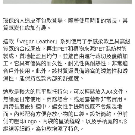
後付繳納相關費用。
※ 交易是否成功請以「AFTEE先享後付 」之結帳頁面顯示為準，若有關於
是否繳費成功／繳費後需取消欲退款等相關疑問，請聯繫「AFTEE先享後付
客戶支援中心」
https://netprotections.freshdesk.com/support/home
環保的人造皮革包款登場。隨著使用時間的增長，其
質感變化愈加有趣。
【注意事項】
１．透過由恩沛科技股份有限公司提供之「AFTEE先享後付」服務完成之交
這款「Vegan Leather」系列使用了手感柔軟且具高級
易，需依本服務之必要範圍內提供個人資料，並將交易相關給付款項請求債
權轉讓予恩沛科技股份有限公司。
質感的合成麂皮。再生PET和植物來源PET混紡材質
２．關於個人資料處理事宜，請瀏覽以下網址：
製成，質地輕盈且均勻，並能自由進行裁切及後續加
https://aftee.tw/terms/#terms3
工。它具有優異的耐久性、耐光性與耐熱性，非常適
３．未成年的使用者請事先徵得法定代理人或監護人之同意方可使用
「AFTEE先享後付」，若未經同意申辦者引起之損失，本公司不負相關責
合戶外使用。此外，該材質還具備適當的透氣性和透
任。
濕性，能保持包款內部的舒適度。
４．使用「AFTEE先享後付」時，將依據個別帳號之用戶狀況，依本公司即
時審查核予不同之上限額度；若仍有額度不足之情形，本公司將視審查結果
請求用戶進行身份認證。
這款是較大的扁平型托特包，可以輕鬆放入A4文件，
５．嚴禁一人註冊多個帳號或使用他人資訊註冊。若發現惡意使用之情形，
無論是日常使用、商務場合，或是露營都非常實用。
恩沛科技股份有限公司將有權停止該用戶之使用額度並採取法律行動。
肩帶長度設計適中，讓女性手提時包底不會觸及地
面。內部配有方便存放小物的口袋。設計簡約，但前
側的壓印Logo、內袋的星號縫線，以及手柄處的X形
縫線等細節，為包款增添了特色。