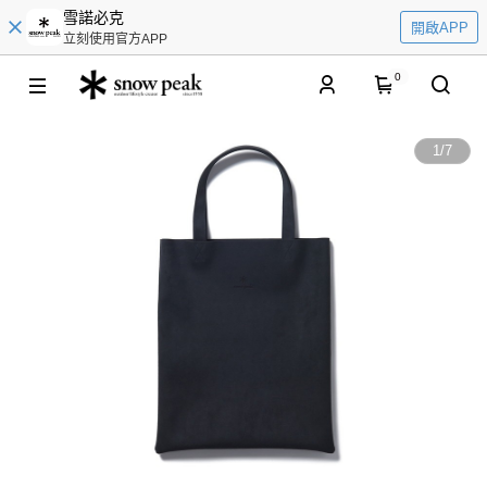
雪諾必克
開啟APP
立刻使用官方APP
0
1
/
7