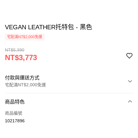
VEGAN LEATHER托特包 - 黑色
宅配滿NT$2,000免運
NT$5,390
NT$3,773
付款與運送方式
宅配滿NT$2,000免運
付款方式
商品特色
信用卡一次付款
商品編號
信用卡分期付款
10217896
3 期 0 利率 每期
NT$1,257
21家銀行
6 期 0 利率 每期
NT$628
21家銀行
合作金庫商業銀行
第一商業銀行