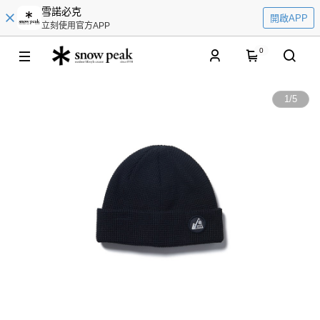
雪諾必克
開啟APP
立刻使用官方APP
0
1
/
5