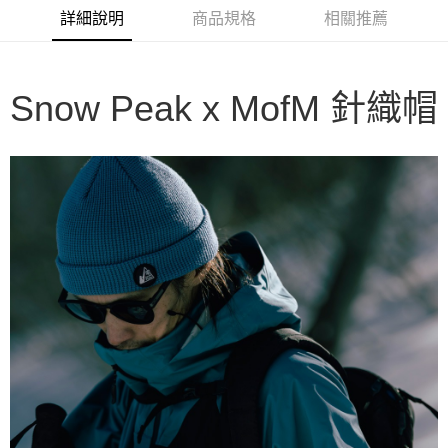
華南商業銀行
彰化商業銀行
合作金庫商業銀行
第一商業銀行
LINE Pay
詳細說明
商品規格
相關推薦
上海商業儲蓄銀行
台北富邦商業銀行
華南商業銀行
彰化商業銀行
國泰世華商業銀行
兆豐國際商業銀行
Apple Pay
上海商業儲蓄銀行
台北富邦商業銀行
臺灣中小企業銀行
台中商業銀行
國泰世華商業銀行
兆豐國際商業銀行
匯豐（台灣）商業銀行
華泰商業銀行
Google Pay
臺灣中小企業銀行
台中商業銀行
Snow Peak x
MofM 針織帽
聯邦商業銀行
遠東國際商業銀行
匯豐（台灣）商業銀行
華泰商業銀行
AFTEE先享後付
元大商業銀行
永豐商業銀行
聯邦商業銀行
遠東國際商業銀行
玉山商業銀行
星展（台灣）商業銀行
相關說明
元大商業銀行
永豐商業銀行
台新國際商業銀行
中國信託商業銀行
【關於「AFTEE先享後付」】
玉山商業銀行
星展（台灣）商業銀行
台灣樂天信用卡公司
AFTEE先享後付是「在收到商品之後才付款」的支付方式。 讓您購物簡單
台新國際商業銀行
中國信託商業銀行
運送方式
便利好安心！
台灣樂天信用卡公司
１．簡單：不需註冊會員、不需綁卡、不需儲值。
宅配
２．便利：只要手機號碼，簡訊認證，即可結帳。
每筆NT$100，滿NT$2,000(含以上)免運費
３．安心：先確認商品／服務後，再付款。
【「AFTEE先享後付」結帳流程】
１．於結帳方式選擇「AFTEE先享後付」後，將跳轉至「AFTEE先享後付」
結帳頁面，進行簡訊認證並確認金額後，即可完成結帳。
２．訂單成立數日內，您將收到繳費通知簡訊。
３．收到繳費通知簡訊後14天內，點擊此簡訊中的連結，可透過四大超商／
ATM／網路銀行／等多元方式進行付款，方視為交易完成。
※ 請注意：結帳手續完成當下不需立刻繳費，但若您需要取消訂單，請聯絡
購買商品的店家。未經商家同意取消之訂單仍視為有效，需透過AFTEE先享
後付繳納相關費用。