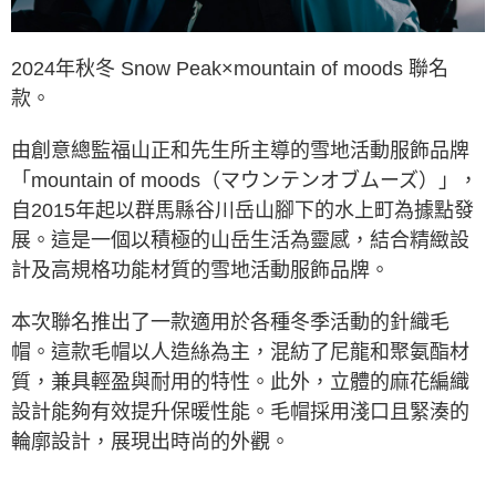
※ 交易是否成功請以「AFTEE先享後付 」之結帳頁面顯示為準，若有關於
是否繳費成功／繳費後需取消欲退款等相關疑問，請聯繫「AFTEE先享後付
客戶支援中心」
https://netprotections.freshdesk.com/support/home
2024年秋冬 Snow Peak×mountain of moods 聯名
款。
【注意事項】
１．透過由恩沛科技股份有限公司提供之「AFTEE先享後付」服務完成之交
易，需依本服務之必要範圍內提供個人資料，並將交易相關給付款項請求債
由創意總監福山正和先生所主導的雪地活動服飾品牌
權轉讓予恩沛科技股份有限公司。
２．關於個人資料處理事宜，請瀏覽以下網址：
「mountain of moods（マウンテンオブムーズ）」，
https://aftee.tw/terms/#terms3
自2015年起以群馬縣谷川岳山腳下的水上町為據點發
３．未成年的使用者請事先徵得法定代理人或監護人之同意方可使用
「AFTEE先享後付」，若未經同意申辦者引起之損失，本公司不負相關責
展。這是一個以積極的山岳生活為靈感，結合精緻設
任。
計及高規格功能材質的雪地活動服飾品牌。
４．使用「AFTEE先享後付」時，將依據個別帳號之用戶狀況，依本公司即
時審查核予不同之上限額度；若仍有額度不足之情形，本公司將視審查結果
請求用戶進行身份認證。
本次聯名推出了一款適用於各種冬季活動的針織毛
５．嚴禁一人註冊多個帳號或使用他人資訊註冊。若發現惡意使用之情形，
帽。這款毛帽以人造絲為主，混紡了尼龍和聚氨酯材
恩沛科技股份有限公司將有權停止該用戶之使用額度並採取法律行動。
質，兼具輕盈與耐用的特性。此外，立體的麻花編織
設計能夠有效提升保暖性能。毛帽採用淺口且緊湊的
輪廓設計，展現出時尚的外觀。