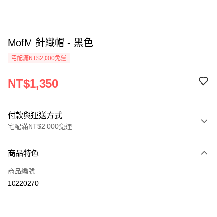
MofM 針織帽 - 黑色
宅配滿NT$2,000免運
NT$1,350
付款與運送方式
宅配滿NT$2,000免運
付款方式
商品特色
信用卡一次付款
商品編號
信用卡分期付款
10220270
3 期 0 利率 每期
NT$450
21家銀行
6 期 0 利率 每期
NT$225
21家銀行
合作金庫商業銀行
第一商業銀行