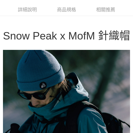
華南商業銀行
彰化商業銀行
合作金庫商業銀行
第一商業銀行
LINE Pay
詳細說明
商品規格
相關推薦
上海商業儲蓄銀行
台北富邦商業銀行
華南商業銀行
彰化商業銀行
國泰世華商業銀行
兆豐國際商業銀行
Apple Pay
上海商業儲蓄銀行
台北富邦商業銀行
臺灣中小企業銀行
台中商業銀行
國泰世華商業銀行
兆豐國際商業銀行
匯豐（台灣）商業銀行
華泰商業銀行
Google Pay
Snow Peak x
MofM 針織帽
臺灣中小企業銀行
台中商業銀行
聯邦商業銀行
遠東國際商業銀行
匯豐（台灣）商業銀行
華泰商業銀行
AFTEE先享後付
元大商業銀行
永豐商業銀行
聯邦商業銀行
遠東國際商業銀行
玉山商業銀行
星展（台灣）商業銀行
相關說明
元大商業銀行
永豐商業銀行
台新國際商業銀行
中國信託商業銀行
【關於「AFTEE先享後付」】
玉山商業銀行
星展（台灣）商業銀行
台灣樂天信用卡公司
AFTEE先享後付是「在收到商品之後才付款」的支付方式。 讓您購物簡單
台新國際商業銀行
中國信託商業銀行
運送方式
便利好安心！
台灣樂天信用卡公司
１．簡單：不需註冊會員、不需綁卡、不需儲值。
宅配
２．便利：只要手機號碼，簡訊認證，即可結帳。
每筆NT$100，滿NT$2,000(含以上)免運費
３．安心：先確認商品／服務後，再付款。
【「AFTEE先享後付」結帳流程】
１．於結帳方式選擇「AFTEE先享後付」後，將跳轉至「AFTEE先享後付」
結帳頁面，進行簡訊認證並確認金額後，即可完成結帳。
２．訂單成立數日內，您將收到繳費通知簡訊。
３．收到繳費通知簡訊後14天內，點擊此簡訊中的連結，可透過四大超商／
ATM／網路銀行／等多元方式進行付款，方視為交易完成。
※ 請注意：結帳手續完成當下不需立刻繳費，但若您需要取消訂單，請聯絡
購買商品的店家。未經商家同意取消之訂單仍視為有效，需透過AFTEE先享