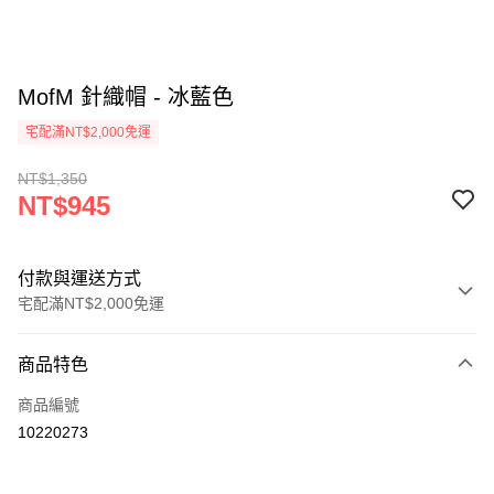
MofM 針織帽 - 冰藍色
宅配滿NT$2,000免運
NT$1,350
NT$945
付款與運送方式
宅配滿NT$2,000免運
付款方式
商品特色
信用卡一次付款
商品編號
信用卡分期付款
10220273
3 期 0 利率 每期
NT$315
21家銀行
6 期 0 利率 每期
NT$157
21家銀行
合作金庫商業銀行
第一商業銀行