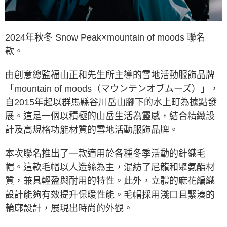
後付繳納相關費用。
※ 交易是否成功請以「AFTEE先享後付 」之結帳頁面顯示為準，若有關於
是否繳費成功／繳費後需取消欲退款等相關疑問，請聯繫「AFTEE先享後付
客戶支援中心」
https://netprotections.freshdesk.com/support/home
2024年秋冬 Snow Peak×mountain of moods 聯名
款。
【注意事項】
１．透過由恩沛科技股份有限公司提供之「AFTEE先享後付」服務完成之交
易，需依本服務之必要範圍內提供個人資料，並將交易相關給付款項請求債
由創意總監福山正和先生所主導的雪地活動服飾品牌
權轉讓予恩沛科技股份有限公司。
「mountain of moods（マウンテンオブムーズ）」，
２．關於個人資料處理事宜，請瀏覽以下網址：
https://aftee.tw/terms/#terms3
自2015年起以群馬縣谷川岳山腳下的水上町為據點發
３．未成年的使用者請事先徵得法定代理人或監護人之同意方可使用
展。這是一個以積極的山岳生活為靈感，結合精緻設
「AFTEE先享後付」，若未經同意申辦者引起之損失，本公司不負相關責
任。
計及高規格功能材質的雪地活動服飾品牌。
４．使用「AFTEE先享後付」時，將依據個別帳號之用戶狀況，依本公司即
時審查核予不同之上限額度；若仍有額度不足之情形，本公司將視審查結果
請求用戶進行身份認證。
本次聯名推出了一款適用於各種冬季活動的針織毛
５．嚴禁一人註冊多個帳號或使用他人資訊註冊。若發現惡意使用之情形，
帽。這款毛帽以人造絲為主，混紡了尼龍和聚氨酯材
恩沛科技股份有限公司將有權停止該用戶之使用額度並採取法律行動。
質，兼具輕盈與耐用的特性。此外，立體的麻花編織
設計能夠有效提升保暖性能。毛帽採用淺口且緊湊的
輪廓設計，展現出時尚的外觀。