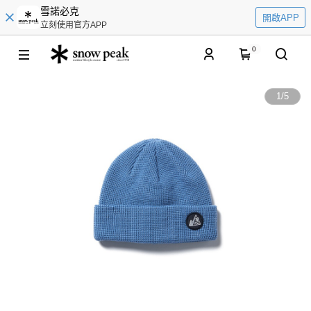
雪諾必克
開啟APP
立刻使用官方APP
0
1
/
5