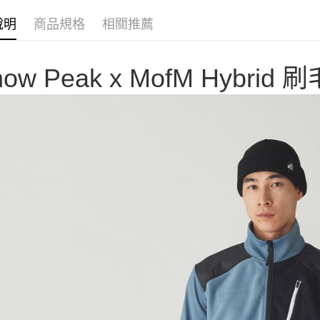
聯邦商
匯豐（
AFTEE先
元大商
聯邦商
說明
商品規格
相關推薦
玉山商
相關說明
元大商
【關於「A
台新國
玉山商
AFTEE
台灣樂
台新國
now Peak x MofM Hybrid
便利好安
運送方式
台灣樂
１．簡單
２．便利
宅配
３．安心
每筆NT$1
【「AFT
１．於結帳
付」結帳
２．訂單
３．收到繳
／ATM／
※ 請注意
絡購買商品
先享後付
※ 交易是
是否繳費成
付客戶支
【注意事
１．透過由