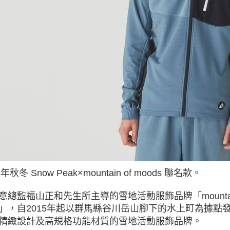
交易，需
求債權轉
２．關於
https://aft
３．未成
「AFTE
任。
４．使用「
即時審查
結果請求
５．嚴禁
形，恩沛
動。
4年秋冬 Snow Peak×mountain of moods 聯名款。
意總監福山正和先生所主導的雪地活動服飾品牌「mountain
」，自2015年起以群馬縣谷川岳山腳下的水上町為據點
精緻設計及高規格功能材質的雪地活動服飾品牌。