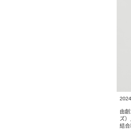
202
由創
ズ）
結合