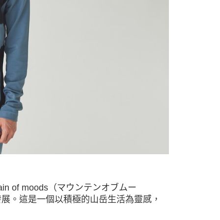
依本服務之必要範圍內提供個人資料，並將交易相關給付款項請
讓予恩沛科技股份有限公司。
個人資料處理事宜，請瀏覽以下網址：
ee.tw/terms/#terms3
年的使用者請事先徵得法定代理人或監護人之同意方可使用
E先享後付」，若未經同意申辦者引起之損失，本公司不負相關責
AFTEE先享後付」時，將依據個別帳號之用戶狀況，依本公司
核予不同之上限額度；若仍有額度不足之情形，本公司將視審查
用戶進行身份認證。
一人註冊多個帳號或使用他人資訊註冊。若發現惡意使用之情
科技股份有限公司將有權停止該用戶之使用額度並採取法律行
 of moods（マウンテンオブムー
發展。這是一個以積極的山岳生活為靈感，