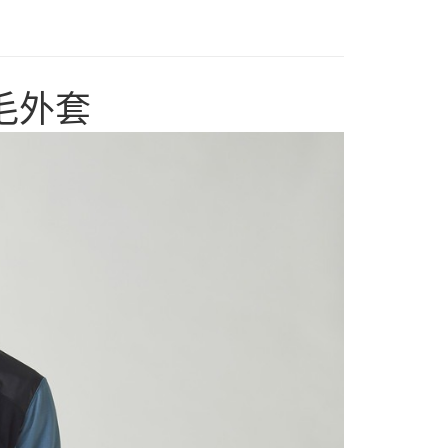
業銀行
遠東國際商業銀行
台灣）商業銀行
華泰商業銀行
享後付
業銀行
永豐商業銀行
業銀行
遠東國際商業銀行
業銀行
星展（台灣）商業銀行
業銀行
永豐商業銀行
FTEE先享後付」】
際商業銀行
中國信託商業銀行
業銀行
星展（台灣）商業銀行
先享後付是「在收到商品之後才付款」的支付方式。 讓您購物簡單
天信用卡公司
際商業銀行
中國信託商業銀行
 刷毛外套
心！
天信用卡公司
：不需註冊會員、不需綁卡、不需儲值。
：只要手機號碼，簡訊認證，即可結帳。
：先確認商品／服務後，再付款。
00，滿NT$2,000(含以上)免運費
EE先享後付」結帳流程】
方式選擇「AFTEE先享後付」後，將跳轉至「AFTEE先享後
頁面，進行簡訊認證並確認金額後，即可完成結帳。
成立數日內，您將收到繳費通知簡訊。
費通知簡訊後14天內，點擊此簡訊中的連結，可透過四大超商
網路銀行／等多元方式進行付款，方視為交易完成。
：結帳手續完成當下不需立刻繳費，但若您需要取消訂單，請聯
的店家。未經商家同意取消之訂單仍視為有效，需透過AFTEE
繳納相關費用。
否成功請以「AFTEE先享後付 」之結帳頁面顯示為準，若有關於
功／繳費後需取消欲退款等相關疑問，請聯繫「AFTEE先享後
援中心」
https://netprotections.freshdesk.com/support/home
項】
恩沛科技股份有限公司提供之「AFTEE先享後付」服務完成之