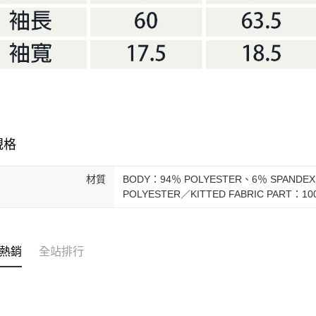
規格
材質
BODY：94％ POLYESTER、6％ SPANDEX
POLYESTER／KITTED FABRIC PART：10
熱銷
全站排行