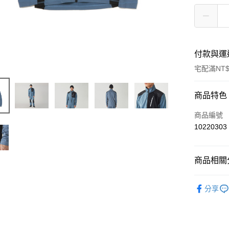
付款與運
宅配滿NT$
付款方式
商品特色
信用卡一
商品編號
10220303
信用卡分
3 期 
商品相關分
6 期 
合作金
華南商
Snow Peak
合作金
LINE Pay
上海商
分享
華南商
國泰世
Apple Pay
上海商
臺灣中
國泰世
匯豐（
Google Pa
臺灣中