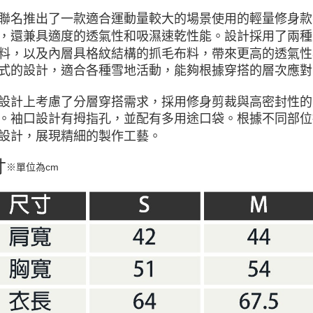
聯名推出了一款適合運動量較大的場景使用的輕量修身款
，還兼具適度的透氣性和吸濕速乾性能。設計採用了兩種
料，以及內層具格紋結構的抓毛布料，帶來更高的透氣性
式的設計，適合各種雪地活動，能夠根據穿搭的層次應對
設計上考慮了分層穿搭需求，採用修身剪裁與高密封性的
。袖口設計有拇指孔，並配有多用途口袋。根據不同部位
設計，展現精細的製作工藝。
寸
※單位為cm