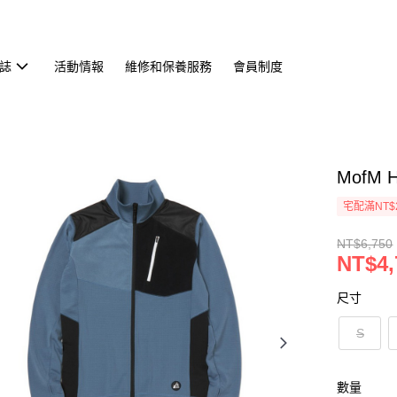
誌
活動情報
維修和保養服務
會員制度
MofM 
宅配滿NT$
NT$6,750
NT$4,
尺寸
S
數量