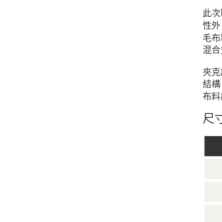
此次
性外
毛布
混合
夾克
結構
布料
尺