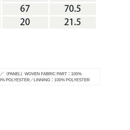
／（PANEL）WOVEN FABRIC PART：100%
0% POLYESTER／LINNING：100% POLYESTER