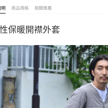
聯邦商
匯豐（
AFTEE先
元大商
聯邦商
說明
商品規格
相關推薦
玉山商
相關說明
元大商
【關於「A
台新國
玉山商
AFTEE
台灣樂
台新國
便利好安
運送方式
性保暖開襟外套
台灣樂
１．簡單
２．便利
宅配
３．安心
每筆NT$1
【「AFT
１．於結帳
付」結帳
２．訂單
３．收到繳
／ATM／
※ 請注意
絡購買商品
先享後付
※ 交易是
是否繳費成
付客戶支
【注意事
１．透過由