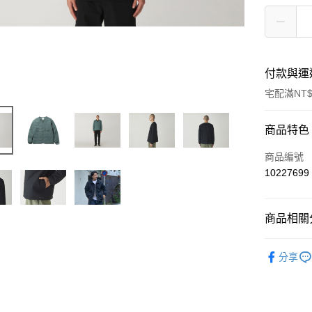
付款與運
宅配滿NT$
付款方式
商品特色
信用卡一
商品編號
10227699
信用卡分
3 期 
商品相關分
6 期 
合作金
華南商
Outdoor 
合作金
LINE Pay
上海商
分享
暖系列
華南商
國泰世
Apple Pay
上海商
臺灣中
國泰世
匯豐（
Google Pa
臺灣中