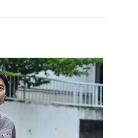
業銀行
遠東國際商業銀行
台灣）商業銀行
華泰商業銀行
享後付
業銀行
永豐商業銀行
業銀行
遠東國際商業銀行
業銀行
星展（台灣）商業銀行
業銀行
永豐商業銀行
FTEE先享後付」】
際商業銀行
中國信託商業銀行
業銀行
星展（台灣）商業銀行
先享後付是「在收到商品之後才付款」的支付方式。 讓您購物簡單
天信用卡公司
際商業銀行
中國信託商業銀行
心！
天信用卡公司
：不需註冊會員、不需綁卡、不需儲值。
：只要手機號碼，簡訊認證，即可結帳。
：先確認商品／服務後，再付款。
00，滿NT$2,000(含以上)免運費
EE先享後付」結帳流程】
方式選擇「AFTEE先享後付」後，將跳轉至「AFTEE先享後
頁面，進行簡訊認證並確認金額後，即可完成結帳。
成立數日內，您將收到繳費通知簡訊。
費通知簡訊後14天內，點擊此簡訊中的連結，可透過四大超商
網路銀行／等多元方式進行付款，方視為交易完成。
：結帳手續完成當下不需立刻繳費，但若您需要取消訂單，請聯
的店家。未經商家同意取消之訂單仍視為有效，需透過AFTEE
繳納相關費用。
否成功請以「AFTEE先享後付 」之結帳頁面顯示為準，若有關於
功／繳費後需取消欲退款等相關疑問，請聯繫「AFTEE先享後
援中心」
https://netprotections.freshdesk.com/support/home
項】
恩沛科技股份有限公司提供之「AFTEE先享後付」服務完成之