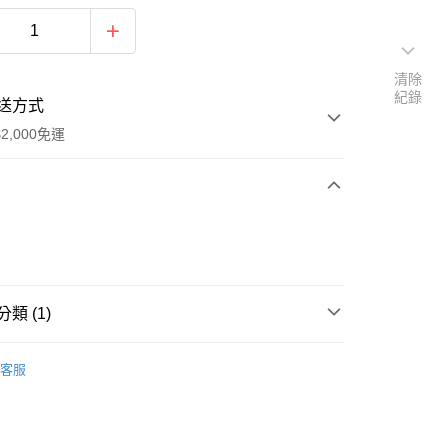
清除
紀錄
送方式
2,000免運
次付款
期付款
0 利率 每期
NT$1,318
21家銀行
類 (1)
0 利率 每期
NT$659
21家銀行
庫商業銀行
第一商業銀行
業銀行
彰化商業銀行
Life Value - 日本服飾系列
Flexible Insulated／彈性保
庫商業銀行
第一商業銀行
業儲蓄銀行
台北富邦商業銀行
客服
業銀行
彰化商業銀行
華商業銀行
兆豐國際商業銀行
業儲蓄銀行
台北富邦商業銀行
小企業銀行
台中商業銀行
華商業銀行
兆豐國際商業銀行
台灣）商業銀行
華泰商業銀行
y
小企業銀行
台中商業銀行