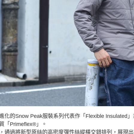
交易，需
求債權轉
２．關於
https://aft
３．未成
「AFTE
任。
４．使用「
即時審查
結果請求
５．嚴禁
形，恩沛
動。
化的Snow Peak服裝系列代表作「Flexible Insulate
「Primeflex®」。
，通過將新型原絲的高密度彈性絲縱橫交錯排列，展現出