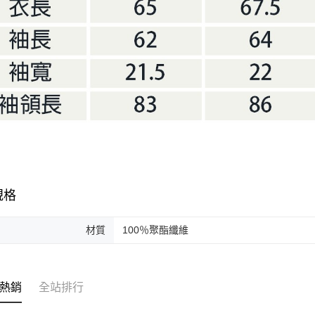
規格
材質
100％聚酯纖維
熱銷
全站排行