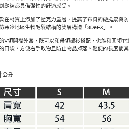
到縫線都具備彈性的舒適感受。
款在材質上添加了壓克力塗層，提高了布料的硬挺感與防
仿寒冷地區生物毛髮結構的雙層構造「3DeFX」。
的V領開襟外套，既可以和帶領襯衫搭配，也能和圓領T
的口袋，方便右手取物且防止物品掉落。輕便的長度使其
寸
公分