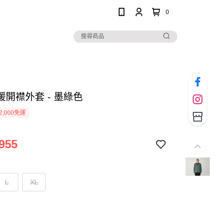
0
暖開襟外套 - 墨綠色
2,000免運
955
L
XL