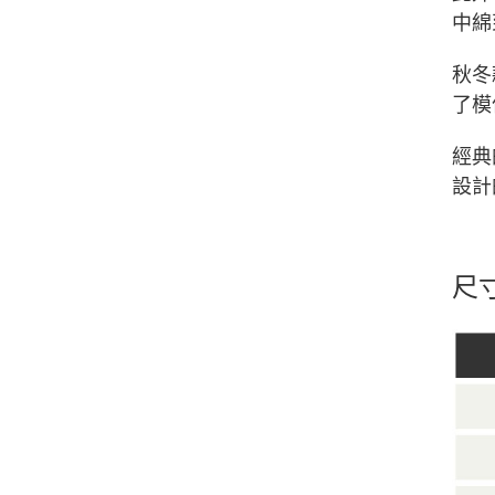
中綿
秋冬
了模
經典
設計
尺