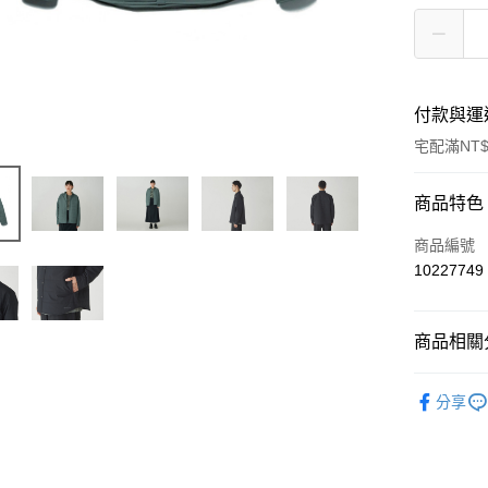
付款與運
宅配滿NT$
付款方式
商品特色
信用卡一
商品編號
10227749
信用卡分
3 期 
商品相關分
6 期 
合作金
華南商
Outdoor 
合作金
LINE Pay
上海商
分享
暖系列
華南商
國泰世
Apple Pay
上海商
臺灣中
國泰世
匯豐（
Google Pa
臺灣中