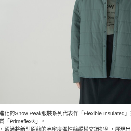
交易，需
求債權轉
２．關於
https://aft
３．未成
「AFTE
任。
４．使用「
即時審查
結果請求
５．嚴禁
形，恩沛
動。
進化的Snow Peak服裝系列代表作「Flexible Insu
「Primeflex®」。
，通過將新型原絲的高密度彈性絲縱橫交錯排列，展現出