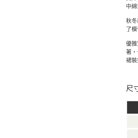
中綿
秋冬
了模
優雅
著，
裙裝
尺