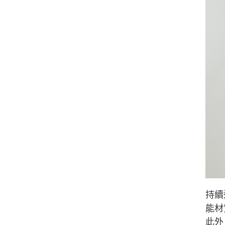
持續
能材質
此外