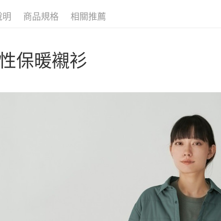
聯邦商
匯豐（
AFTEE先
元大商
聯邦商
說明
商品規格
相關推薦
玉山商
相關說明
元大商
【關於「A
台新國
玉山商
AFTEE
台灣樂
台新國
便利好安
運送方式
性保暖襯衫
台灣樂
１．簡單
２．便利
宅配
３．安心
每筆NT$1
【「AFT
１．於結帳
付」結帳
２．訂單
３．收到繳
／ATM／
※ 請注意
絡購買商品
先享後付
※ 交易是
是否繳費成
付客戶支
【注意事
１．透過由