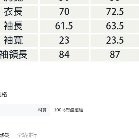
規格
材質
100％聚酯纖維
熱銷
全站排行