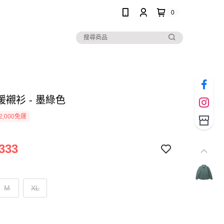
0
襯衫 - 墨綠色
2,000免運
333
M
XL