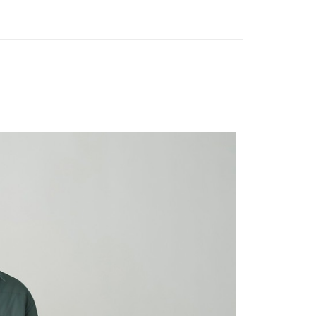
業銀行
遠東國際商業銀行
台灣）商業銀行
華泰商業銀行
享後付
業銀行
永豐商業銀行
業銀行
遠東國際商業銀行
業銀行
星展（台灣）商業銀行
業銀行
永豐商業銀行
FTEE先享後付」】
際商業銀行
中國信託商業銀行
業銀行
星展（台灣）商業銀行
先享後付是「在收到商品之後才付款」的支付方式。 讓您購物簡單
天信用卡公司
際商業銀行
中國信託商業銀行
心！
天信用卡公司
：不需註冊會員、不需綁卡、不需儲值。
：只要手機號碼，簡訊認證，即可結帳。
：先確認商品／服務後，再付款。
00，滿NT$2,000(含以上)免運費
EE先享後付」結帳流程】
方式選擇「AFTEE先享後付」後，將跳轉至「AFTEE先享後
頁面，進行簡訊認證並確認金額後，即可完成結帳。
成立數日內，您將收到繳費通知簡訊。
費通知簡訊後14天內，點擊此簡訊中的連結，可透過四大超商
網路銀行／等多元方式進行付款，方視為交易完成。
：結帳手續完成當下不需立刻繳費，但若您需要取消訂單，請聯
的店家。未經商家同意取消之訂單仍視為有效，需透過AFTEE
繳納相關費用。
否成功請以「AFTEE先享後付 」之結帳頁面顯示為準，若有關於
功／繳費後需取消欲退款等相關疑問，請聯繫「AFTEE先享後
援中心」
https://netprotections.freshdesk.com/support/home
項】
恩沛科技股份有限公司提供之「AFTEE先享後付」服務完成之