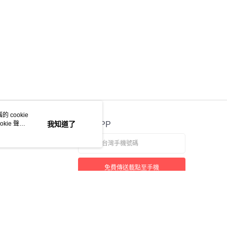
 cookie
kie 聲明
我知道了
官方APP
免費傳送載點至手機
若接到可疑電話，請洽詢165反詐騙專線
本站最佳瀏覽環境請使用 Google Chrome、Firefox 或 Edge 以上版本