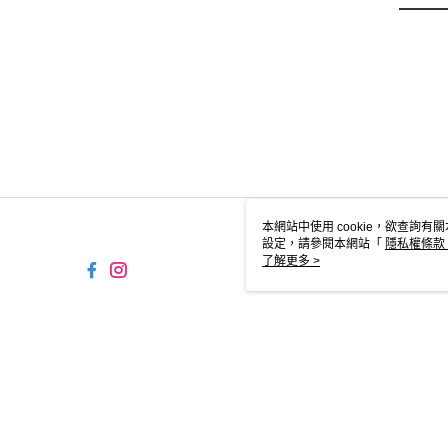
本網站中使用 cookie，欲查詢有關
設定，請參閱本網站「
隱私權條款
使用 cookie。
了解更多 >
TW-MWG1-66-35 Web2
© 2026 by 台灣雪諾必克企業股份有限公司