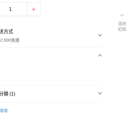
清除
紀錄
送方式
2,000免運
次付款
期付款
0 利率 每期
NT$1,444
21家銀行
類 (1)
0 利率 每期
NT$722
21家銀行
庫商業銀行
第一商業銀行
業銀行
彰化商業銀行
Life Value - 日本服飾系列
Flexible Insulated／彈性保
庫商業銀行
第一商業銀行
業儲蓄銀行
台北富邦商業銀行
客服
業銀行
彰化商業銀行
華商業銀行
兆豐國際商業銀行
業儲蓄銀行
台北富邦商業銀行
小企業銀行
台中商業銀行
華商業銀行
兆豐國際商業銀行
台灣）商業銀行
華泰商業銀行
y
小企業銀行
台中商業銀行