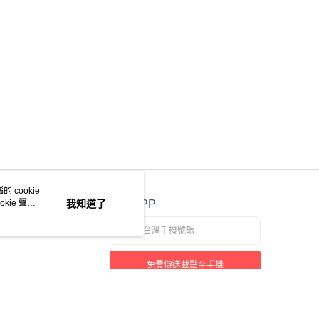
年的使用者請事先徵得法定代理人或監護人之同意方可使用
E先享後付」，若未經同意申辦者引起之損失，本公司不負相關責
AFTEE先享後付」時，將依據個別帳號之用戶狀況，依本公司
核予不同之上限額度；若仍有額度不足之情形，本公司將視審查
用戶進行身份認證。
一人註冊多個帳號或使用他人資訊註冊。若發現惡意使用之情
科技股份有限公司將有權停止該用戶之使用額度並採取法律行
 cookie
kie 聲明
我知道了
官方APP
免費傳送載點至手機