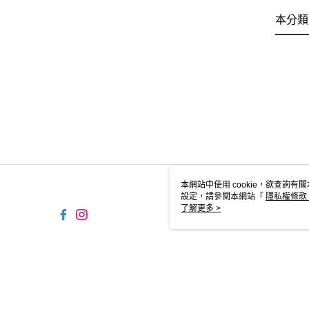
本分類
本網站中使用 cookie，欲查詢有關
設定，請參閱本網站「
隱私權條款
使用 cookie。
了解更多 >