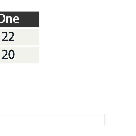
業銀行
星展（台灣）商業銀行
先享後付是「在收到商品之後才付款」的支付方式。 讓您購物簡單
天信用卡公司
際商業銀行
中國信託商業銀行
心！
天信用卡公司
：不需註冊會員、不需綁卡、不需儲值。
：只要手機號碼，簡訊認證，即可結帳。
：先確認商品／服務後，再付款。
00，滿NT$2,000(含以上)免運費
EE先享後付」結帳流程】
方式選擇「AFTEE先享後付」後，將跳轉至「AFTEE先享後
頁面，進行簡訊認證並確認金額後，即可完成結帳。
成立數日內，您將收到繳費通知簡訊。
費通知簡訊後14天內，點擊此簡訊中的連結，可透過四大超商
網路銀行／等多元方式進行付款，方視為交易完成。
：結帳手續完成當下不需立刻繳費，但若您需要取消訂單，請聯
的店家。未經商家同意取消之訂單仍視為有效，需透過AFTEE
繳納相關費用。
否成功請以「AFTEE先享後付 」之結帳頁面顯示為準，若有關於
功／繳費後需取消欲退款等相關疑問，請聯繫「AFTEE先享後
援中心」
https://netprotections.freshdesk.com/support/home
項】
恩沛科技股份有限公司提供之「AFTEE先享後付」服務完成之
依本服務之必要範圍內提供個人資料，並將交易相關給付款項請
讓予恩沛科技股份有限公司。
個人資料處理事宜，請瀏覽以下網址：
ee.tw/terms/#terms3