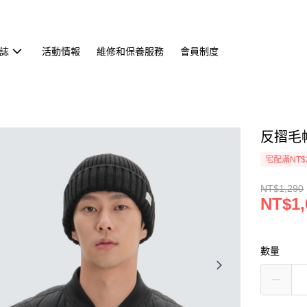
誌
活動情報
維修和保養服務
會員制度
反摺毛帽
宅配滿NT$
NT$1,290
NT$1,
數量