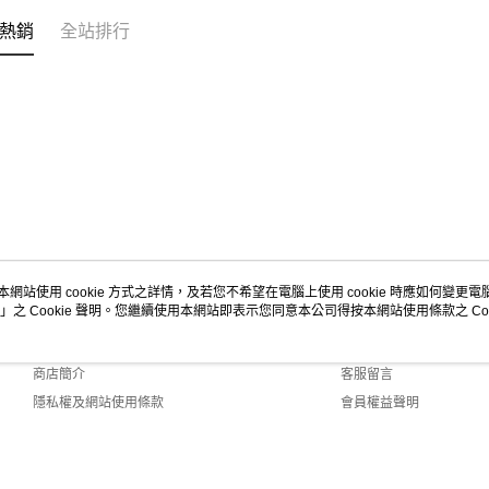
３．未成
熱銷
全站排行
「AFTE
任。
４．使用「
即時審查
結果請求
５．嚴禁
形，恩沛
動。
本網站使用 cookie 方式之詳情，及若您不希望在電腦上使用 cookie 時應如何變更電腦的
」之 Cookie 聲明。您繼續使用本網站即表示您同意本公司得按本網站使用條款之 Coo
關於我們
客服資訊
品牌故事
購物說明
商店簡介
客服留言
隱私權及網站使用條款
會員權益聲明
聯絡我們