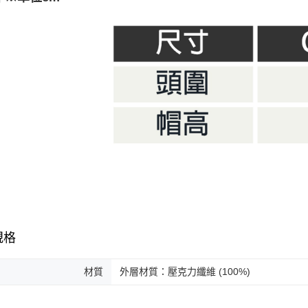
玉山商
AFTEE
台灣樂
台新國
便利好安
運送方式
台灣樂
１．簡單
２．便利
宅配
３．安心
每筆NT$1
【「AFT
１．於結帳
付」結帳
２．訂單
３．收到繳
／ATM／
※ 請注意
絡購買商品
先享後付
※ 交易是
是否繳費成
付客戶支
規格
【注意事
１．透過由
交易，需
材質
外層材質：壓克力纖維 (100%)
求債權轉
２．關於
https://aft