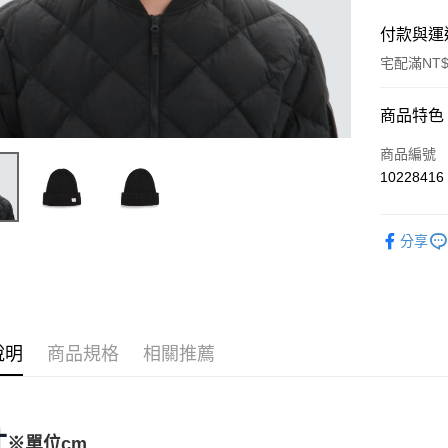
付款與運
宅配滿NT$
付款方式
商品特色
信用卡一
商品編號
10228416
信用卡分
3 期 
分享
6 期 
合作金
華南商
合作金
LINE Pay
上海商
華南商
國泰世
Apple Pay
上海商
臺灣中
國泰世
說明
商品規格
相關推薦
匯豐（
Google Pa
臺灣中
聯邦商
匯豐（
AFTEE先
元大商
聯邦商
玉山商
相關說明
元大商
寸
※單位cm
【關於「A
台新國