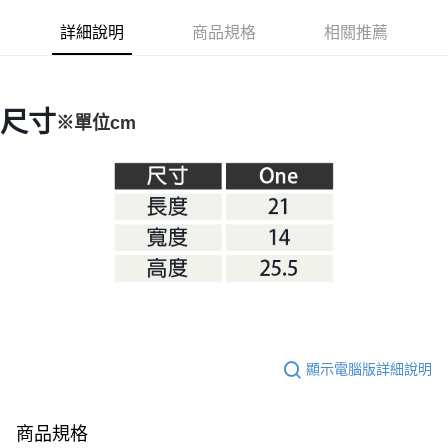
華南商業銀行
彰化商業銀行
合作金庫商業銀行
第一商業銀行
LINE Pay
詳細說明
商品規格
相關推薦
上海商業儲蓄銀行
台北富邦商業銀行
華南商業銀行
彰化商業銀行
國泰世華商業銀行
兆豐國際商業銀行
Apple Pay
上海商業儲蓄銀行
台北富邦商業銀行
臺灣中小企業銀行
台中商業銀行
國泰世華商業銀行
兆豐國際商業銀行
匯豐（台灣）商業銀行
華泰商業銀行
Google Pay
臺灣中小企業銀行
台中商業銀行
尺寸
※單位cm
聯邦商業銀行
遠東國際商業銀行
匯豐（台灣）商業銀行
華泰商業銀行
AFTEE先享後付
元大商業銀行
永豐商業銀行
聯邦商業銀行
遠東國際商業銀行
玉山商業銀行
星展（台灣）商業銀行
相關說明
元大商業銀行
永豐商業銀行
台新國際商業銀行
中國信託商業銀行
【關於「AFTEE先享後付」】
玉山商業銀行
星展（台灣）商業銀行
台灣樂天信用卡公司
AFTEE先享後付是「在收到商品之後才付款」的支付方式。 讓您購物簡單
台新國際商業銀行
中國信託商業銀行
運送方式
便利好安心！
台灣樂天信用卡公司
１．簡單：不需註冊會員、不需綁卡、不需儲值。
宅配
２．便利：只要手機號碼，簡訊認證，即可結帳。
每筆NT$100，滿NT$2,000(含以上)免運費
３．安心：先確認商品／服務後，再付款。
【「AFTEE先享後付」結帳流程】
１．於結帳方式選擇「AFTEE先享後付」後，將跳轉至「AFTEE先享後付」
結帳頁面，進行簡訊認證並確認金額後，即可完成結帳。
２．訂單成立數日內，您將收到繳費通知簡訊。
顯示電腦版詳細說明
３．收到繳費通知簡訊後14天內，點擊此簡訊中的連結，可透過四大超商／
ATM／網路銀行／等多元方式進行付款，方視為交易完成。
※ 請注意：結帳手續完成當下不需立刻繳費，但若您需要取消訂單，請聯絡
商品規格
購買商品的店家。未經商家同意取消之訂單仍視為有效，需透過AFTEE先享