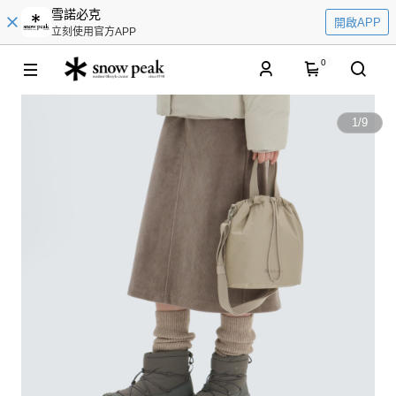
雪諾必克
開啟APP
立刻使用官方APP
0
1
/
9