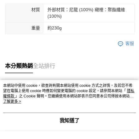
後付繳納相關費用。
※ 交易是否成功請以「AFTEE先享後付 」之結帳頁面顯示為準，若有關於
材質
外部材質：尼龍 (100%) 襯裡：聚酯纖維
是否繳費成功／繳費後需取消欲退款等相關疑問，請聯繫「AFTEE先享後付
(100%)
客戶支援中心」
https://netprotections.freshdesk.com/support/home
重量
約230g
【注意事項】
１．透過由恩沛科技股份有限公司提供之「AFTEE先享後付」服務完成之交
易，需依本服務之必要範圍內提供個人資料，並將交易相關給付款項請求債
客服
權轉讓予恩沛科技股份有限公司。
２．關於個人資料處理事宜，請瀏覽以下網址：
https://aftee.tw/terms/#terms3
３．未成年的使用者請事先徵得法定代理人或監護人之同意方可使用
本分類熱銷
全站排行
「AFTEE先享後付」，若未經同意申辦者引起之損失，本公司不負相關責
任。
４．使用「AFTEE先享後付」時，將依據個別帳號之用戶狀況，依本公司即
本網站中使用 cookie，欲查詢有關本網站使用 cookie 方式之詳情，及若您不希
時審查核予不同之上限額度；若仍有額度不足之情形，本公司將視審查結果
熱門標籤
望在電腦上使用 cookie 時應如何變更電腦的 cookie 設定，請參閱本網站「
隱私
請求用戶進行身份認證。
權條款
」之 Cookie 聲明。您繼續使用本網站即表示您同意本公司得按本網站使
５．嚴禁一人註冊多個帳號或使用他人資訊註冊。若發現惡意使用之情形，
用條款之 Cookie 聲明使用 cookie。
了解更多 >
恩沛科技股份有限公司將有權停止該用戶之使用額度並採取法律行動。
我知道了