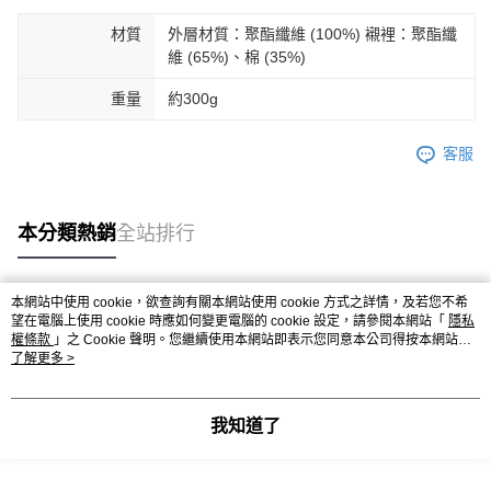
後付繳納相關費用。
※ 交易是否成功請以「AFTEE先享後付 」之結帳頁面顯示為準，若有關於
材質
外層材質：聚酯纖維 (100%) 襯裡：聚酯纖
是否繳費成功／繳費後需取消欲退款等相關疑問，請聯繫「AFTEE先享後付
維 (65%)、棉 (35%)
客戶支援中心」
https://netprotections.freshdesk.com/support/home
重量
約300g
【注意事項】
１．透過由恩沛科技股份有限公司提供之「AFTEE先享後付」服務完成之交
易，需依本服務之必要範圍內提供個人資料，並將交易相關給付款項請求債
客服
權轉讓予恩沛科技股份有限公司。
２．關於個人資料處理事宜，請瀏覽以下網址：
https://aftee.tw/terms/#terms3
３．未成年的使用者請事先徵得法定代理人或監護人之同意方可使用
本分類熱銷
全站排行
「AFTEE先享後付」，若未經同意申辦者引起之損失，本公司不負相關責
任。
４．使用「AFTEE先享後付」時，將依據個別帳號之用戶狀況，依本公司即
本網站中使用 cookie，欲查詢有關本網站使用 cookie 方式之詳情，及若您不希
時審查核予不同之上限額度；若仍有額度不足之情形，本公司將視審查結果
熱門標籤
望在電腦上使用 cookie 時應如何變更電腦的 cookie 設定，請參閱本網站「
隱私
請求用戶進行身份認證。
權條款
」之 Cookie 聲明。您繼續使用本網站即表示您同意本公司得按本網站使
５．嚴禁一人註冊多個帳號或使用他人資訊註冊。若發現惡意使用之情形，
用條款之 Cookie 聲明使用 cookie。
了解更多 >
恩沛科技股份有限公司將有權停止該用戶之使用額度並採取法律行動。
我知道了