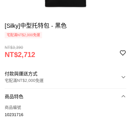
[Silky]中型托特包 - 黑色
宅配滿NT$2,000免運
NT$3,390
NT$2,712
付款與運送方式
宅配滿NT$2,000免運
付款方式
商品特色
信用卡一次付款
商品編號
信用卡分期付款
10231716
3 期 0 利率 每期
NT$904
21家銀行
6 期 0 利率 每期
NT$452
21家銀行
合作金庫商業銀行
第一商業銀行