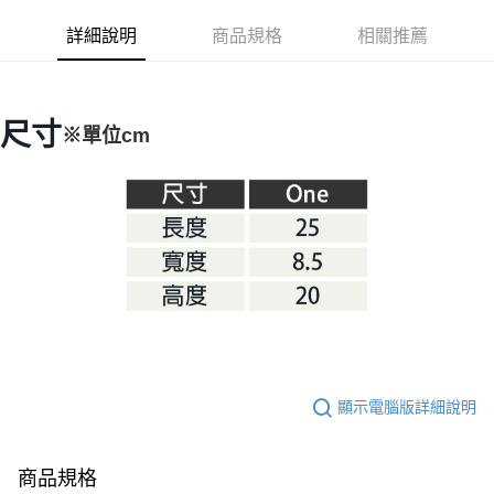
華南商業銀行
彰化商業銀行
合作金庫商業銀行
第一商業銀行
LINE Pay
詳細說明
商品規格
相關推薦
上海商業儲蓄銀行
台北富邦商業銀行
華南商業銀行
彰化商業銀行
國泰世華商業銀行
兆豐國際商業銀行
Apple Pay
上海商業儲蓄銀行
台北富邦商業銀行
臺灣中小企業銀行
台中商業銀行
國泰世華商業銀行
兆豐國際商業銀行
匯豐（台灣）商業銀行
華泰商業銀行
Google Pay
臺灣中小企業銀行
台中商業銀行
尺寸
※單位cm
聯邦商業銀行
遠東國際商業銀行
匯豐（台灣）商業銀行
華泰商業銀行
AFTEE先享後付
元大商業銀行
永豐商業銀行
聯邦商業銀行
遠東國際商業銀行
玉山商業銀行
星展（台灣）商業銀行
相關說明
元大商業銀行
永豐商業銀行
台新國際商業銀行
中國信託商業銀行
【關於「AFTEE先享後付」】
玉山商業銀行
星展（台灣）商業銀行
台灣樂天信用卡公司
AFTEE先享後付是「在收到商品之後才付款」的支付方式。 讓您購物簡單
台新國際商業銀行
中國信託商業銀行
運送方式
便利好安心！
台灣樂天信用卡公司
１．簡單：不需註冊會員、不需綁卡、不需儲值。
宅配
２．便利：只要手機號碼，簡訊認證，即可結帳。
每筆NT$100，滿NT$2,000(含以上)免運費
３．安心：先確認商品／服務後，再付款。
【「AFTEE先享後付」結帳流程】
１．於結帳方式選擇「AFTEE先享後付」後，將跳轉至「AFTEE先享後付」
結帳頁面，進行簡訊認證並確認金額後，即可完成結帳。
２．訂單成立數日內，您將收到繳費通知簡訊。
顯示電腦版詳細說明
３．收到繳費通知簡訊後14天內，點擊此簡訊中的連結，可透過四大超商／
ATM／網路銀行／等多元方式進行付款，方視為交易完成。
※ 請注意：結帳手續完成當下不需立刻繳費，但若您需要取消訂單，請聯絡
商品規格
購買商品的店家。未經商家同意取消之訂單仍視為有效，需透過AFTEE先享