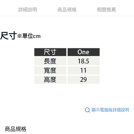
華南商業銀行
彰化商業銀行
合作金庫商業銀行
第一商業銀行
LINE Pay
詳細說明
商品規格
相關推薦
上海商業儲蓄銀行
台北富邦商業銀行
華南商業銀行
彰化商業銀行
國泰世華商業銀行
兆豐國際商業銀行
Apple Pay
上海商業儲蓄銀行
台北富邦商業銀行
臺灣中小企業銀行
台中商業銀行
國泰世華商業銀行
兆豐國際商業銀行
匯豐（台灣）商業銀行
華泰商業銀行
Google Pay
臺灣中小企業銀行
台中商業銀行
尺寸
※單位cm
聯邦商業銀行
遠東國際商業銀行
匯豐（台灣）商業銀行
華泰商業銀行
AFTEE先享後付
元大商業銀行
永豐商業銀行
聯邦商業銀行
遠東國際商業銀行
玉山商業銀行
星展（台灣）商業銀行
相關說明
元大商業銀行
永豐商業銀行
台新國際商業銀行
中國信託商業銀行
【關於「AFTEE先享後付」】
玉山商業銀行
星展（台灣）商業銀行
台灣樂天信用卡公司
AFTEE先享後付是「在收到商品之後才付款」的支付方式。 讓您購物簡單
台新國際商業銀行
中國信託商業銀行
運送方式
便利好安心！
台灣樂天信用卡公司
１．簡單：不需註冊會員、不需綁卡、不需儲值。
宅配
２．便利：只要手機號碼，簡訊認證，即可結帳。
每筆NT$100，滿NT$2,000(含以上)免運費
３．安心：先確認商品／服務後，再付款。
【「AFTEE先享後付」結帳流程】
１．於結帳方式選擇「AFTEE先享後付」後，將跳轉至「AFTEE先享後付」
結帳頁面，進行簡訊認證並確認金額後，即可完成結帳。
顯示電腦版詳細說明
２．訂單成立數日內，您將收到繳費通知簡訊。
３．收到繳費通知簡訊後14天內，點擊此簡訊中的連結，可透過四大超商／
ATM／網路銀行／等多元方式進行付款，方視為交易完成。
※ 請注意：結帳手續完成當下不需立刻繳費，但若您需要取消訂單，請聯絡
商品規格
購買商品的店家。未經商家同意取消之訂單仍視為有效，需透過AFTEE先享