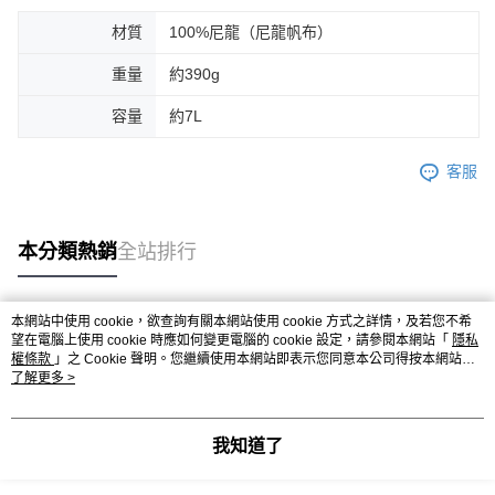
後付繳納相關費用。
材質
100%尼龍（尼龍帆布）
※ 交易是否成功請以「AFTEE先享後付 」之結帳頁面顯示為準，若有關於
是否繳費成功／繳費後需取消欲退款等相關疑問，請聯繫「AFTEE先享後付
客戶支援中心」
https://netprotections.freshdesk.com/support/home
重量
約390g
【注意事項】
容量
約7L
１．透過由恩沛科技股份有限公司提供之「AFTEE先享後付」服務完成之交
易，需依本服務之必要範圍內提供個人資料，並將交易相關給付款項請求債
權轉讓予恩沛科技股份有限公司。
客服
２．關於個人資料處理事宜，請瀏覽以下網址：
https://aftee.tw/terms/#terms3
３．未成年的使用者請事先徵得法定代理人或監護人之同意方可使用
本分類熱銷
全站排行
「AFTEE先享後付」，若未經同意申辦者引起之損失，本公司不負相關責
任。
４．使用「AFTEE先享後付」時，將依據個別帳號之用戶狀況，依本公司即
時審查核予不同之上限額度；若仍有額度不足之情形，本公司將視審查結果
本網站中使用 cookie，欲查詢有關本網站使用 cookie 方式之詳情，及若您不希
請求用戶進行身份認證。
熱門標籤
望在電腦上使用 cookie 時應如何變更電腦的 cookie 設定，請參閱本網站「
隱私
５．嚴禁一人註冊多個帳號或使用他人資訊註冊。若發現惡意使用之情形，
權條款
」之 Cookie 聲明。您繼續使用本網站即表示您同意本公司得按本網站使
恩沛科技股份有限公司將有權停止該用戶之使用額度並採取法律行動。
用條款之 Cookie 聲明使用 cookie。
了解更多 >
我知道了