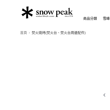
商品分類
雪峰
首頁
焚火燒烤(焚火台、焚火台周邊配件)