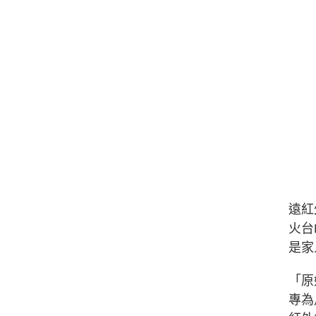
遠紅
火台
是家
「原
專為