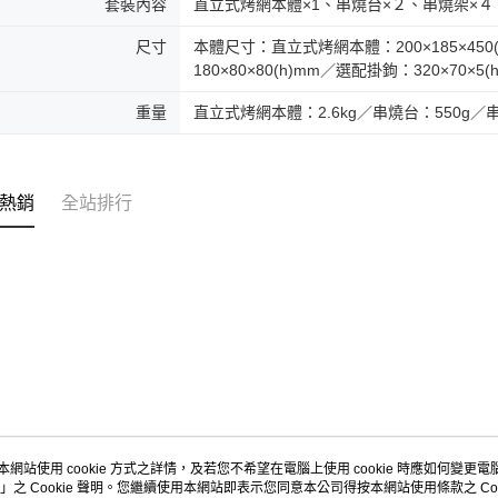
套裝內容
直立式烤網本體×1、串燒台×２、串燒架×４
尺寸
本體尺寸：直立式烤網本體：200×185×450(
180×80×80(h)mm／選配掛鉤：320×70×5(
重量
直立式烤網本體：2.6kg／串燒台：550g／串
熱銷
全站排行
本網站使用 cookie 方式之詳情，及若您不希望在電腦上使用 cookie 時應如何變更電腦的
」之 Cookie 聲明。您繼續使用本網站即表示您同意本公司得按本網站使用條款之 Coo
關於我們
客服資訊