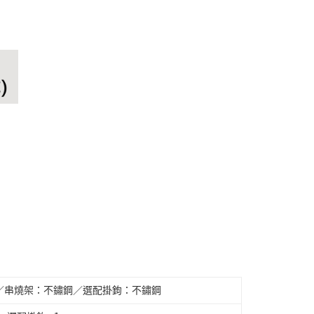
／串燒架：不鏽鋼／選配掛鉤：不鏽鋼