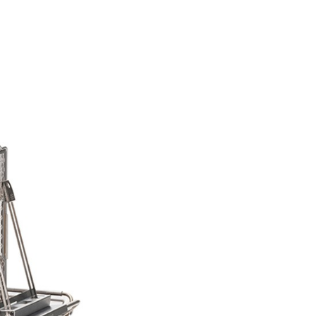
際商業銀行
中國信託商業銀行
心！
天信用卡公司
：不需註冊會員、不需綁卡、不需儲值。
：只要手機號碼，簡訊認證，即可結帳。
：先確認商品／服務後，再付款。
00，滿NT$2,000(含以上)免運費
EE先享後付」結帳流程】
方式選擇「AFTEE先享後付」後，將跳轉至「AFTEE先享後
頁面，進行簡訊認證並確認金額後，即可完成結帳。
成立數日內，您將收到繳費通知簡訊。
費通知簡訊後14天內，點擊此簡訊中的連結，可透過四大超商
網路銀行／等多元方式進行付款，方視為交易完成。
：結帳手續完成當下不需立刻繳費，但若您需要取消訂單，請聯
的店家。未經商家同意取消之訂單仍視為有效，需透過AFTEE
繳納相關費用。
否成功請以「AFTEE先享後付 」之結帳頁面顯示為準，若有關於
功／繳費後需取消欲退款等相關疑問，請聯繫「AFTEE先享後
援中心」
https://netprotections.freshdesk.com/support/home
項】
恩沛科技股份有限公司提供之「AFTEE先享後付」服務完成之
依本服務之必要範圍內提供個人資料，並將交易相關給付款項請
讓予恩沛科技股份有限公司。
個人資料處理事宜，請瀏覽以下網址：
ee.tw/terms/#terms3
年的使用者請事先徵得法定代理人或監護人之同意方可使用