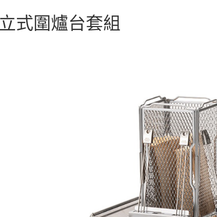
台新國
便利好安
運送方式
台灣樂
１．簡單
立式圍爐台套組
２．便利
宅配
３．安心
每筆NT$1
【「AFT
１．於結帳
付」結帳
２．訂單
３．收到繳
／ATM／
※ 請注意
絡購買商品
先享後付
※ 交易是
是否繳費成
付客戶支
【注意事
１．透過由
交易，需
求債權轉
２．關於
https://aft
３．未成