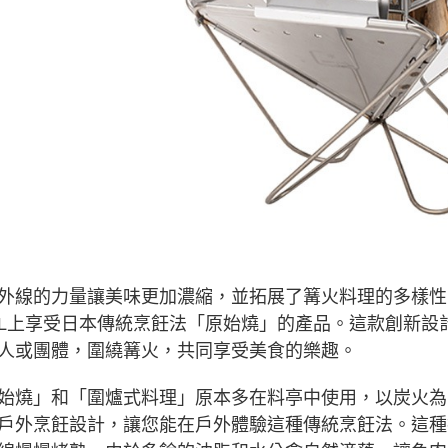
「AFTE
任。
４．使用「
即時審查
結果請求
５．嚴禁
形，恩沛
動。
外線的力量讓美味更加濃縮，並拓展了篝火料理的多樣性
L上享受日本傳統烹飪法「原始燒」的產品。這款創新設
人或團體，圍繞篝火，共同享受美食的樂趣。
始燒」和「圍爐式料理」原本多在料亭中使用，以炭火為
戶外烹飪設計，讓您能在戶外體驗這種傳統烹飪法。這種