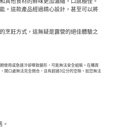
和其他食材的鮮味更加濃縮，口感極佳。
能。這款產品經過精心設計，甚至可以將
的烹飪方式，這無疑是露營的絕佳體驗之
台L因長期使用或急速冷卻導致變形，可能無法安全組裝。在購買
，開口處無法完全閉合，且有超過3公分的空隙。如您無法
活。