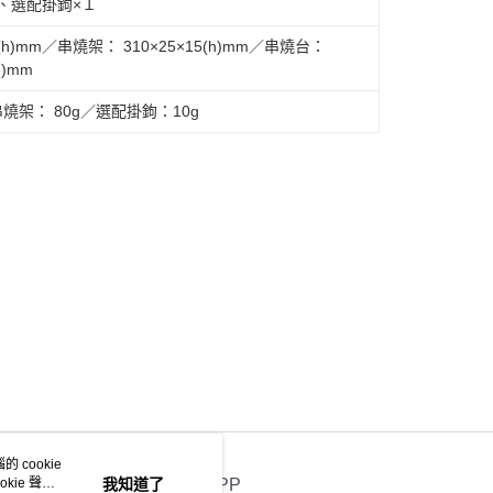
、選配掛鉤×１
h)mm／串燒架： 310×25×15(h)mm／串燒台：
h)mm
燒架： 80g／選配掛鉤：10g
 cookie
kie 聲明
我知道了
官方APP