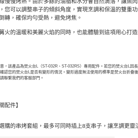
線慢慢烤熟。由於多餘的油脂和水分會自然滴落，讓魚肉
，您可以調整串子的傾斜角度，實現烹調和保溫的雙重功
倒轉，確保均勻受熱，避免烤焦。
篝火的溫暖和美麗火焰的同時，也能體驗到這項用心打造
意，該產品為焚火台L（ST-032R、ST-032RS）專用配件。若您的焚火
確認您的焚火台L是否有變形的情況。變形過度無法使用的標準是焚火台折疊後
，請聯繫我們的客服部門。
關配件】
選購的串烤套組，最多可同時插上8支串子，讓烹調更靈