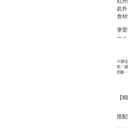
紅外
此外
食材
享受
一。
※請注
前，請
判斷
【相
搭配