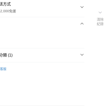
送方式
2,000免運
清除
紀錄
次付款
期付款
0 利率 每期
NT$2,420
21家銀行
類 (1)
0 利率 每期
NT$1,210
21家銀行
庫商業銀行
第一商業銀行
業銀行
彰化商業銀行
焚火台、焚火台周邊配件)
庫商業銀行
第一商業銀行
業儲蓄銀行
台北富邦商業銀行
客服
業銀行
彰化商業銀行
華商業銀行
兆豐國際商業銀行
業儲蓄銀行
台北富邦商業銀行
小企業銀行
台中商業銀行
華商業銀行
兆豐國際商業銀行
台灣）商業銀行
華泰商業銀行
y
小企業銀行
台中商業銀行
業銀行
遠東國際商業銀行
台灣）商業銀行
華泰商業銀行
享後付
業銀行
永豐商業銀行
業銀行
遠東國際商業銀行
業銀行
星展（台灣）商業銀行
業銀行
永豐商業銀行
FTEE先享後付」】
際商業銀行
中國信託商業銀行
業銀行
星展（台灣）商業銀行
先享後付是「在收到商品之後才付款」的支付方式。 讓您購物簡單
天信用卡公司