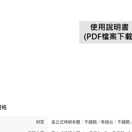
規格
材質
直立式烤網本體：不鏽鋼／串燒台：不鏽鋼