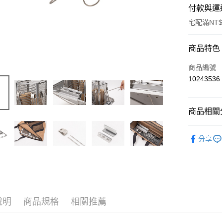
付款與運
宅配滿NT$
付款方式
商品特色
信用卡一
商品編號
10243536
信用卡分
3 期 
商品相關分
6 期 
合作金
華南商
焚火燒烤(
合作金
LINE Pay
上海商
分享
華南商
國泰世
Apple Pay
上海商
臺灣中
國泰世
匯豐（
Google Pa
臺灣中
聯邦商
匯豐（
AFTEE先
元大商
聯邦商
玉山商
相關說明
說明
商品規格
相關推薦
元大商
【關於「A
台新國
玉山商
AFTEE
台灣樂