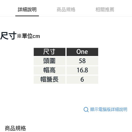
華南商業銀行
彰化商業銀行
合作金庫商業銀行
第一商業銀行
LINE Pay
詳細說明
商品規格
相關推薦
上海商業儲蓄銀行
台北富邦商業銀行
華南商業銀行
彰化商業銀行
國泰世華商業銀行
兆豐國際商業銀行
Apple Pay
上海商業儲蓄銀行
台北富邦商業銀行
臺灣中小企業銀行
台中商業銀行
國泰世華商業銀行
兆豐國際商業銀行
匯豐（台灣）商業銀行
華泰商業銀行
Google Pay
臺灣中小企業銀行
台中商業銀行
尺寸
※單位cm
聯邦商業銀行
遠東國際商業銀行
匯豐（台灣）商業銀行
華泰商業銀行
AFTEE先享後付
元大商業銀行
永豐商業銀行
聯邦商業銀行
遠東國際商業銀行
玉山商業銀行
星展（台灣）商業銀行
相關說明
元大商業銀行
永豐商業銀行
台新國際商業銀行
中國信託商業銀行
【關於「AFTEE先享後付」】
玉山商業銀行
星展（台灣）商業銀行
台灣樂天信用卡公司
AFTEE先享後付是「在收到商品之後才付款」的支付方式。 讓您購物簡單
台新國際商業銀行
中國信託商業銀行
運送方式
便利好安心！
台灣樂天信用卡公司
１．簡單：不需註冊會員、不需綁卡、不需儲值。
宅配
２．便利：只要手機號碼，簡訊認證，即可結帳。
每筆NT$100，滿NT$2,000(含以上)免運費
３．安心：先確認商品／服務後，再付款。
【「AFTEE先享後付」結帳流程】
１．於結帳方式選擇「AFTEE先享後付」後，將跳轉至「AFTEE先享後付」
結帳頁面，進行簡訊認證並確認金額後，即可完成結帳。
２．訂單成立數日內，您將收到繳費通知簡訊。
顯示電腦版詳細說明
３．收到繳費通知簡訊後14天內，點擊此簡訊中的連結，可透過四大超商／
ATM／網路銀行／等多元方式進行付款，方視為交易完成。
※ 請注意：結帳手續完成當下不需立刻繳費，但若您需要取消訂單，請聯絡
商品規格
購買商品的店家。未經商家同意取消之訂單仍視為有效，需透過AFTEE先享