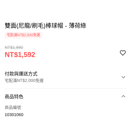
雙面(尼龍/刷毛)棒球帽 - 薄荷綠
宅配滿NT$2,000免運
NT$1,990
NT$1,592
付款與運送方式
宅配滿NT$2,000免運
付款方式
商品特色
信用卡一次付款
商品編號
信用卡分期付款
10301060
3 期 0 利率 每期
NT$530
21家銀行
6 期 0 利率 每期
NT$265
21家銀行
合作金庫商業銀行
第一商業銀行