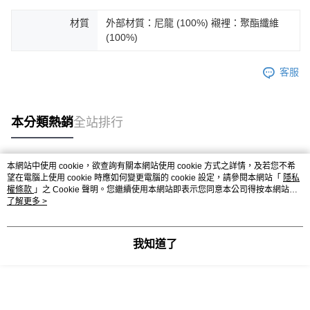
後付繳納相關費用。
※ 交易是否成功請以「AFTEE先享後付 」之結帳頁面顯示為準，若有關於
材質
外部材質：尼龍 (100%) 襯裡：聚酯纖維
是否繳費成功／繳費後需取消欲退款等相關疑問，請聯繫「AFTEE先享後付
(100%)
客戶支援中心」
https://netprotections.freshdesk.com/support/home
【注意事項】
客服
１．透過由恩沛科技股份有限公司提供之「AFTEE先享後付」服務完成之交
易，需依本服務之必要範圍內提供個人資料，並將交易相關給付款項請求債
權轉讓予恩沛科技股份有限公司。
２．關於個人資料處理事宜，請瀏覽以下網址：
本分類熱銷
全站排行
https://aftee.tw/terms/#terms3
３．未成年的使用者請事先徵得法定代理人或監護人之同意方可使用
「AFTEE先享後付」，若未經同意申辦者引起之損失，本公司不負相關責
本網站中使用 cookie，欲查詢有關本網站使用 cookie 方式之詳情，及若您不希
任。
熱門標籤
望在電腦上使用 cookie 時應如何變更電腦的 cookie 設定，請參閱本網站「
隱私
４．使用「AFTEE先享後付」時，將依據個別帳號之用戶狀況，依本公司即
權條款
」之 Cookie 聲明。您繼續使用本網站即表示您同意本公司得按本網站使
時審查核予不同之上限額度；若仍有額度不足之情形，本公司將視審查結果
用條款之 Cookie 聲明使用 cookie。
了解更多 >
請求用戶進行身份認證。
５．嚴禁一人註冊多個帳號或使用他人資訊註冊。若發現惡意使用之情形，
恩沛科技股份有限公司將有權停止該用戶之使用額度並採取法律行動。
我知道了