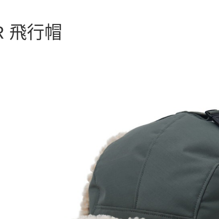
聯邦商
匯豐（
AFTEE先
元大商
聯邦商
玉山商
相關說明
元大商
R 飛行帽
【關於「A
台新國
玉山商
AFTEE
台灣樂
台新國
便利好安
運送方式
台灣樂
１．簡單
２．便利
宅配
３．安心
每筆NT$1
【「AFT
１．於結帳
付」結帳
２．訂單
３．收到繳
／ATM／
※ 請注意
絡購買商品
先享後付
※ 交易是
是否繳費成
付客戶支
【注意事
１．透過由