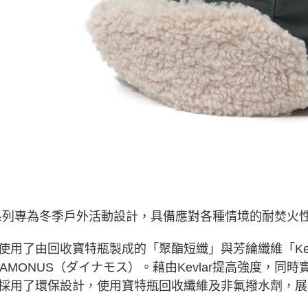
交易，需
求債權轉
２．關於
https://aft
３．未成
「AFTE
任。
４．使用「
即時審查
結果請求
５．嚴禁
形，恩沛
動。
系列專為冬季戶外活動設計，具備應對各種情境的耐焚火
使用了由回收寶特瓶製成的「聚酯短纖」與芳綸纖維「Kev
NAMONUS（ダイナモス）。藉由Kevlar提高強度，
採用了環保設計，使用寶特瓶回收纖維及非氟撥水劑，展