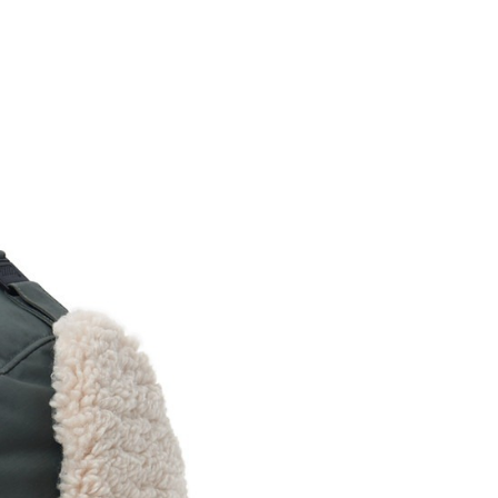
業銀行
遠東國際商業銀行
台灣）商業銀行
華泰商業銀行
享後付
業銀行
永豐商業銀行
業銀行
遠東國際商業銀行
業銀行
星展（台灣）商業銀行
業銀行
永豐商業銀行
FTEE先享後付」】
際商業銀行
中國信託商業銀行
業銀行
星展（台灣）商業銀行
先享後付是「在收到商品之後才付款」的支付方式。 讓您購物簡單
天信用卡公司
際商業銀行
中國信託商業銀行
心！
天信用卡公司
：不需註冊會員、不需綁卡、不需儲值。
：只要手機號碼，簡訊認證，即可結帳。
：先確認商品／服務後，再付款。
00，滿NT$2,000(含以上)免運費
EE先享後付」結帳流程】
方式選擇「AFTEE先享後付」後，將跳轉至「AFTEE先享後
頁面，進行簡訊認證並確認金額後，即可完成結帳。
成立數日內，您將收到繳費通知簡訊。
費通知簡訊後14天內，點擊此簡訊中的連結，可透過四大超商
網路銀行／等多元方式進行付款，方視為交易完成。
：結帳手續完成當下不需立刻繳費，但若您需要取消訂單，請聯
的店家。未經商家同意取消之訂單仍視為有效，需透過AFTEE
繳納相關費用。
否成功請以「AFTEE先享後付 」之結帳頁面顯示為準，若有關於
功／繳費後需取消欲退款等相關疑問，請聯繫「AFTEE先享後
援中心」
https://netprotections.freshdesk.com/support/home
項】
恩沛科技股份有限公司提供之「AFTEE先享後付」服務完成之