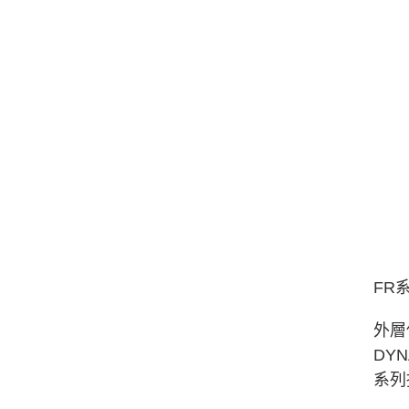
FR
外層
DY
系列