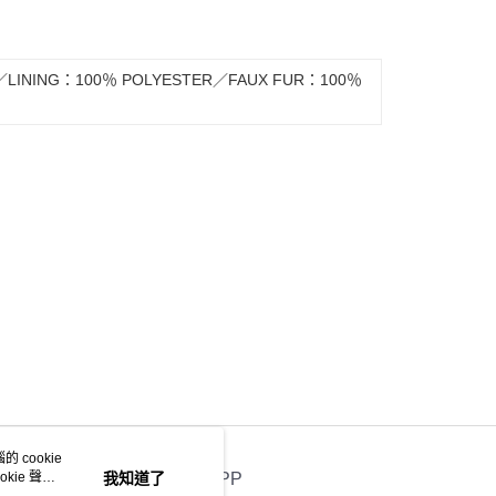
／LINING：100％ POLYESTER／FAUX FUR：100％
 cookie
kie 聲明
我知道了
官方APP