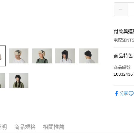
付款與運
宅配滿NT$
付款方式
商品特色
信用卡一
商品編號
10332436
信用卡分
3 期 
分享
6 期 
合作金
華南商
合作金
LINE Pay
上海商
華南商
國泰世
Apple Pay
上海商
臺灣中
國泰世
說明
商品規格
相關推薦
匯豐（
Google Pa
臺灣中