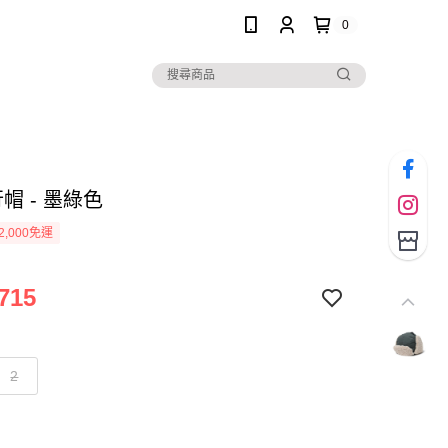
0
行帽 - 墨綠色
2,000免運
715
2