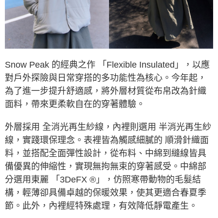
ATM／網路銀行／等多元方式進行付款，方視為交易完成。
※ 請注意：結帳手續完成當下不需立刻繳費，但若您需要取消訂單，請聯絡
購買商品的店家。未經商家同意取消之訂單仍視為有效，需透過AFTEE先享
後付繳納相關費用。
※ 交易是否成功請以「AFTEE先享後付 」之結帳頁面顯示為準，若有關於
是否繳費成功／繳費後需取消欲退款等相關疑問，請聯繫「AFTEE先享後付
客戶支援中心」
https://netprotections.freshdesk.com/support/home
Snow Peak 的經典之作 「Flexible Insulated」，以應
對戶外探險與日常穿搭的多功能性為核心。今年起，
【注意事項】
１．透過由恩沛科技股份有限公司提供之「AFTEE先享後付」服務完成之交
為了進一步提升舒適感，將外層材質從布帛改為針織
易，需依本服務之必要範圍內提供個人資料，並將交易相關給付款項請求債
面料，帶來更柔軟自在的穿著體驗。
權轉讓予恩沛科技股份有限公司。
２．關於個人資料處理事宜，請瀏覽以下網址：
https://aftee.tw/terms/#terms3
外層採用 全消光再生紗線，內裡則選用 半消光再生紗
３．未成年的使用者請事先徵得法定代理人或監護人之同意方可使用
「AFTEE先享後付」，若未經同意申辦者引起之損失，本公司不負相關責
線，實踐環保理念。表裡皆為觸感細膩的 順滑針織面
任。
料，並搭配全面彈性設計，從布料、中綿到縫線皆具
４．使用「AFTEE先享後付」時，將依據個別帳號之用戶狀況，依本公司即
時審查核予不同之上限額度；若仍有額度不足之情形，本公司將視審查結果
備優異的伸縮性，實現無拘無束的穿著感受。中綿部
請求用戶進行身份認證。
分選用東麗 「3DeFX ®」，仿照寒帶動物的毛髮結
５．嚴禁一人註冊多個帳號或使用他人資訊註冊。若發現惡意使用之情形，
恩沛科技股份有限公司將有權停止該用戶之使用額度並採取法律行動。
構，輕薄卻具備卓越的保暖效果，使其更適合春夏季
節。此外，內裡經特殊處理，有效降低靜電產生。