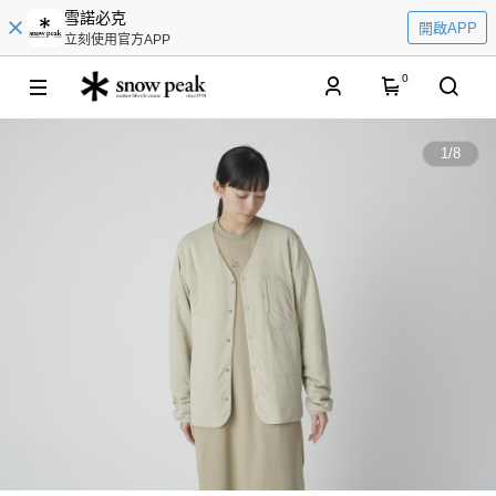
雪諾必克
開啟APP
立刻使用官方APP
0
1
/
8