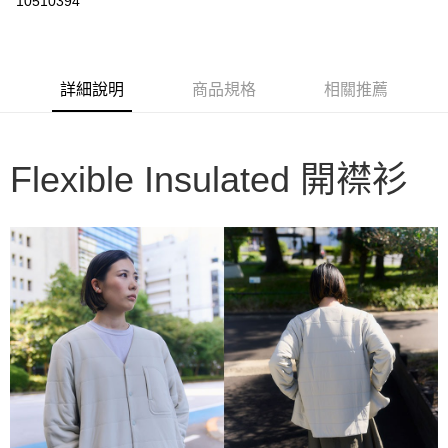
10510394
3 期 0 利率 每期
NT$1,506
21家銀行
6 期 0 利率 每期
NT$753
21家銀行
合作金庫商業銀行
第一商業銀行
華南商業銀行
彰化商業銀行
合作金庫商業銀行
第一商業銀行
LINE Pay
詳細說明
商品規格
相關推薦
上海商業儲蓄銀行
台北富邦商業銀行
華南商業銀行
彰化商業銀行
國泰世華商業銀行
兆豐國際商業銀行
Apple Pay
上海商業儲蓄銀行
台北富邦商業銀行
臺灣中小企業銀行
台中商業銀行
國泰世華商業銀行
兆豐國際商業銀行
匯豐（台灣）商業銀行
華泰商業銀行
Google Pay
臺灣中小企業銀行
台中商業銀行
Flexible Insulated 開襟衫
聯邦商業銀行
遠東國際商業銀行
匯豐（台灣）商業銀行
華泰商業銀行
AFTEE先享後付
元大商業銀行
永豐商業銀行
聯邦商業銀行
遠東國際商業銀行
玉山商業銀行
星展（台灣）商業銀行
相關說明
元大商業銀行
永豐商業銀行
台新國際商業銀行
中國信託商業銀行
【關於「AFTEE先享後付」】
玉山商業銀行
星展（台灣）商業銀行
台灣樂天信用卡公司
AFTEE先享後付是「在收到商品之後才付款」的支付方式。 讓您購物簡單
台新國際商業銀行
中國信託商業銀行
運送方式
便利好安心！
台灣樂天信用卡公司
１．簡單：不需註冊會員、不需綁卡、不需儲值。
宅配
２．便利：只要手機號碼，簡訊認證，即可結帳。
每筆NT$100，滿NT$2,000(含以上)免運費
３．安心：先確認商品／服務後，再付款。
【「AFTEE先享後付」結帳流程】
１．於結帳方式選擇「AFTEE先享後付」後，將跳轉至「AFTEE先享後付」
結帳頁面，進行簡訊認證並確認金額後，即可完成結帳。
２．訂單成立數日內，您將收到繳費通知簡訊。
３．收到繳費通知簡訊後14天內，點擊此簡訊中的連結，可透過四大超商／