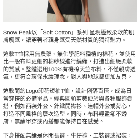
ATM／網路銀行／等多元方式進行付款，方視為交易完成。
※ 請注意：結帳手續完成當下不需立刻繳費，但若您需要取消訂單，請聯絡
購買商品的店家。未經商家同意取消之訂單仍視為有效，需透過AFTEE先享
後付繳納相關費用。
※ 交易是否成功請以「AFTEE先享後付 」之結帳頁面顯示為準，若有關於
Snow Peak以「Soft Cotton」系列 呈現極致柔軟的肌
是否繳費成功／繳費後需取消欲退款等相關疑問，請聯繫「AFTEE先享後付
客戶支援中心」
https://netprotections.freshdesk.com/support/home
膚觸感，讓穿著者親身感受天然材質的獨特魅力。
【注意事項】
這款T恤採用無農藥、無化學肥料種植的棉花，並使用
１．透過由恩沛科技股份有限公司提供之「AFTEE先享後付」服務完成之交
易，需依本服務之必要範圍內提供個人資料，並將交易相關給付款項請求債
比一般布料更細的棉紗線進行編織，打造出細緻柔軟
權轉讓予恩沛科技股份有限公司。
的質感。整體選用100%有機棉天竺布料，不僅親膚透
２．關於個人資料處理事宜，請瀏覽以下網址：
氣，更符合環保永續理念，對人與地球都更加友善。
https://aftee.tw/terms/#terms3
３．未成年的使用者請事先徵得法定代理人或監護人之同意方可使用
「AFTEE先享後付」，若未經同意申辦者引起之損失，本公司不負相關責
這款簡約Logo印花短袖T恤，設計俐落百搭，成為日
任。
常穿搭的必備單品。經典圓領剪裁便於與各種服飾疊
４．使用「AFTEE先享後付」時，將依據個別帳號之用戶狀況，依本公司即
搭，例如西裝外套、針織開襟衫、連帽外套或背心，
時審查核予不同之上限額度；若仍有額度不足之情形，本公司將視審查結果
請求用戶進行身份認證。
打造不同風格的層次造型。同時，布料輕盈卻不透
５．嚴禁一人註冊多個帳號或使用他人資訊註冊。若發現惡意使用之情形，
膚，無論單穿或內搭都能保持自在感受。
恩沛科技股份有限公司將有權停止該用戶之使用額度並採取法律行動。
下身搭配無論是休閒長褲、牛仔褲、工裝褲或裙裝，