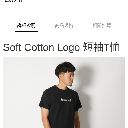
10510797
3 期 0 利率 每期
NT$344
21家銀行
6 期 0 利率 每期
NT$172
21家銀行
合作金庫商業銀行
第一商業銀行
華南商業銀行
彰化商業銀行
合作金庫商業銀行
第一商業銀行
LINE Pay
詳細說明
商品規格
相關推薦
上海商業儲蓄銀行
台北富邦商業銀行
華南商業銀行
彰化商業銀行
國泰世華商業銀行
兆豐國際商業銀行
Apple Pay
上海商業儲蓄銀行
台北富邦商業銀行
臺灣中小企業銀行
台中商業銀行
國泰世華商業銀行
兆豐國際商業銀行
Soft Cotton Logo 短袖T恤
匯豐（台灣）商業銀行
華泰商業銀行
Google Pay
臺灣中小企業銀行
台中商業銀行
聯邦商業銀行
遠東國際商業銀行
匯豐（台灣）商業銀行
華泰商業銀行
AFTEE先享後付
元大商業銀行
永豐商業銀行
聯邦商業銀行
遠東國際商業銀行
玉山商業銀行
星展（台灣）商業銀行
相關說明
元大商業銀行
永豐商業銀行
台新國際商業銀行
中國信託商業銀行
【關於「AFTEE先享後付」】
玉山商業銀行
星展（台灣）商業銀行
台灣樂天信用卡公司
AFTEE先享後付是「在收到商品之後才付款」的支付方式。 讓您購物簡單
台新國際商業銀行
中國信託商業銀行
運送方式
便利好安心！
台灣樂天信用卡公司
１．簡單：不需註冊會員、不需綁卡、不需儲值。
宅配
２．便利：只要手機號碼，簡訊認證，即可結帳。
每筆NT$100，滿NT$2,000(含以上)免運費
３．安心：先確認商品／服務後，再付款。
【「AFTEE先享後付」結帳流程】
１．於結帳方式選擇「AFTEE先享後付」後，將跳轉至「AFTEE先享後付」
結帳頁面，進行簡訊認證並確認金額後，即可完成結帳。
２．訂單成立數日內，您將收到繳費通知簡訊。
３．收到繳費通知簡訊後14天內，點擊此簡訊中的連結，可透過四大超商／