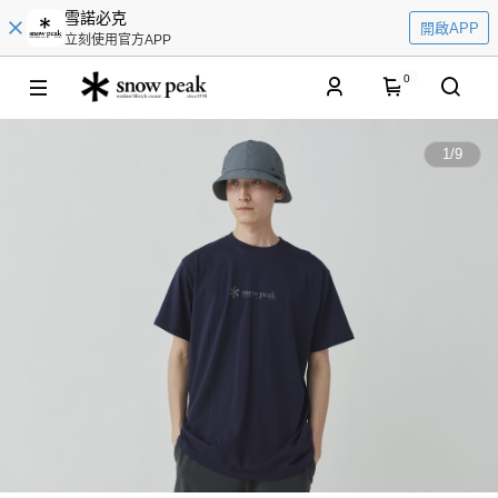
雪諾必克
開啟APP
立刻使用官方APP
0
1
/
9