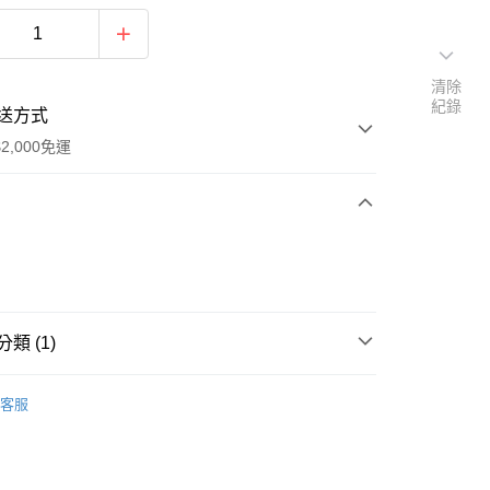
清除
紀錄
送方式
2,000免運
次付款
期付款
0 利率 每期
NT$360
21家銀行
類 (1)
0 利率 每期
NT$180
21家銀行
庫商業銀行
第一商業銀行
業銀行
彰化商業銀行
Life Value - 日本服飾系列
T-Shirt／T恤系列
庫商業銀行
第一商業銀行
業儲蓄銀行
台北富邦商業銀行
客服
業銀行
彰化商業銀行
華商業銀行
兆豐國際商業銀行
業儲蓄銀行
台北富邦商業銀行
小企業銀行
台中商業銀行
華商業銀行
兆豐國際商業銀行
台灣）商業銀行
華泰商業銀行
y
小企業銀行
台中商業銀行