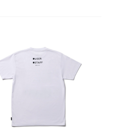
業銀行
遠東國際商業銀行
台灣）商業銀行
華泰商業銀行
享後付
業銀行
永豐商業銀行
業銀行
遠東國際商業銀行
業銀行
星展（台灣）商業銀行
業銀行
永豐商業銀行
FTEE先享後付」】
際商業銀行
中國信託商業銀行
業銀行
星展（台灣）商業銀行
先享後付是「在收到商品之後才付款」的支付方式。 讓您購物簡單
天信用卡公司
際商業銀行
中國信託商業銀行
心！
天信用卡公司
：不需註冊會員、不需綁卡、不需儲值。
：只要手機號碼，簡訊認證，即可結帳。
：先確認商品／服務後，再付款。
00，滿NT$2,000(含以上)免運費
EE先享後付」結帳流程】
方式選擇「AFTEE先享後付」後，將跳轉至「AFTEE先享後
頁面，進行簡訊認證並確認金額後，即可完成結帳。
成立數日內，您將收到繳費通知簡訊。
費通知簡訊後14天內，點擊此簡訊中的連結，可透過四大超商
網路銀行／等多元方式進行付款，方視為交易完成。
：結帳手續完成當下不需立刻繳費，但若您需要取消訂單，請聯
的店家。未經商家同意取消之訂單仍視為有效，需透過AFTEE
繳納相關費用。
否成功請以「AFTEE先享後付 」之結帳頁面顯示為準，若有關於
功／繳費後需取消欲退款等相關疑問，請聯繫「AFTEE先享後
援中心」
https://netprotections.freshdesk.com/support/home
項】
恩沛科技股份有限公司提供之「AFTEE先享後付」服務完成之