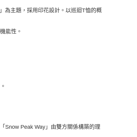
依本服務之必要範圍內提供個人資料，並將交易相關給付款項請
讓予恩沛科技股份有限公司。
 Way」為主題，採用印花設計。以巡迴T恤的概
個人資料處理事宜，請瀏覽以下網址：
ee.tw/terms/#terms3
年的使用者請事先徵得法定代理人或監護人之同意方可使用
與機能性。
E先享後付」，若未經同意申辦者引起之損失，本公司不負相關責
AFTEE先享後付」時，將依據個別帳號之用戶狀況，依本公司
核予不同之上限額度；若仍有額度不足之情形，本公司將視審查
用戶進行身份認證。
一人註冊多個帳號或使用他人資訊註冊。若發現惡意使用之情
科技股份有限公司將有權停止該用戶之使用額度並採取法律行
念。
ow Peak Way」由雙方關係構築的理