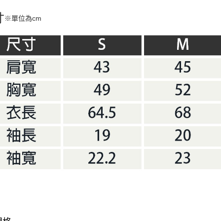
寸
※單位為cm