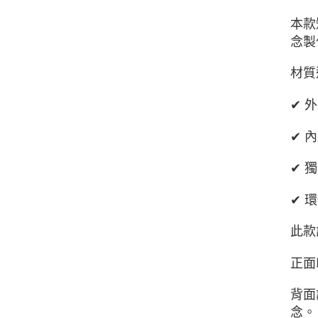
本款
念製
材質
✔ 
✔ 
✔ 
✔ 
此款
正面
背面
念。