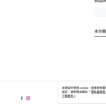
商品
本分類
本網站中使用 cookie，欲查詢有關
設定，請參閱本網站「
隱私權條款
使用 cookie。
了解更多 >