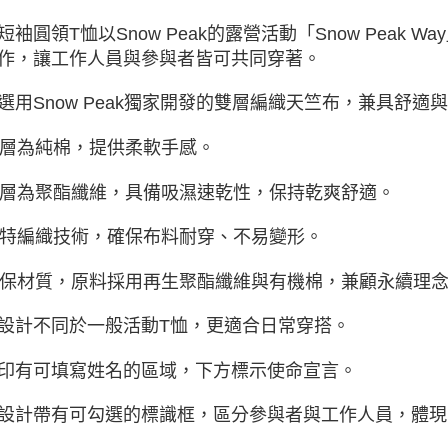
交易，需
求債權轉
短袖圓領T恤以Snow Peak的露營活動「Snow Peak
２．關於
作，讓工作人員與參與者皆可共同穿著。
https://aft
３．未成
選用Snow Peak獨家開發的雙層編織天竺布，兼具舒適
「AFTE
任。
４．使用「
外層為純棉，提供柔軟手感。
即時審查
結果請求
內層為聚酯纖維，具備吸濕速乾性，保持乾爽舒適。
５．嚴禁
形，恩沛
動。
獨特編織技術，確保布料耐穿、不易變形。
環保材質，原料採用再生聚酯纖維與有機棉，兼顧永續理
設計不同於一般活動T恤，更適合日常穿搭。
印有可填寫姓名的區域，下方標示使命宣言。
設計帶有可勾選的標識框，區分參與者與工作人員，體現「Sn