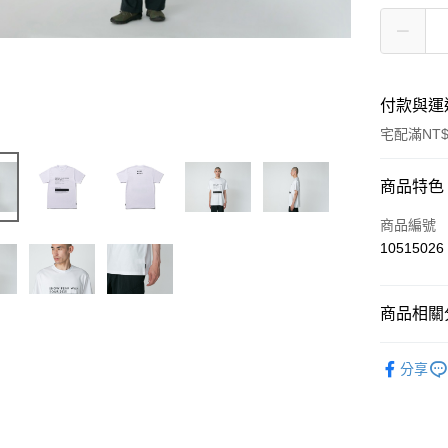
付款與運
宅配滿NT$
付款方式
商品特色
信用卡一
商品編號
10515026
信用卡分
3 期 
商品相關分
6 期 
合作金
華南商
Outdoor 
合作金
LINE Pay
上海商
分享
華南商
國泰世
Apple Pay
上海商
臺灣中
國泰世
匯豐（
Google Pa
臺灣中