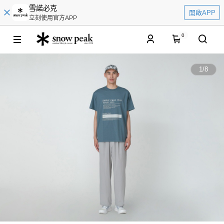
雪諾必克
開啟APP
立刻使用官方APP
0
1
/
8