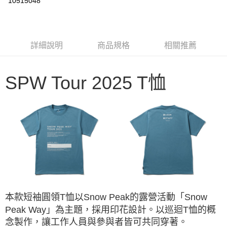
10515048
3 期 0 利率 每期
NT$360
21家銀行
6 期 0 利率 每期
NT$180
21家銀行
合作金庫商業銀行
第一商業銀行
華南商業銀行
彰化商業銀行
合作金庫商業銀行
第一商業銀行
LINE Pay
詳細說明
商品規格
相關推薦
上海商業儲蓄銀行
台北富邦商業銀行
華南商業銀行
彰化商業銀行
國泰世華商業銀行
兆豐國際商業銀行
Apple Pay
上海商業儲蓄銀行
台北富邦商業銀行
臺灣中小企業銀行
台中商業銀行
國泰世華商業銀行
兆豐國際商業銀行
SPW Tour 2025 T恤
匯豐（台灣）商業銀行
華泰商業銀行
Google Pay
臺灣中小企業銀行
台中商業銀行
聯邦商業銀行
遠東國際商業銀行
匯豐（台灣）商業銀行
華泰商業銀行
AFTEE先享後付
元大商業銀行
永豐商業銀行
聯邦商業銀行
遠東國際商業銀行
玉山商業銀行
星展（台灣）商業銀行
相關說明
元大商業銀行
永豐商業銀行
台新國際商業銀行
中國信託商業銀行
【關於「AFTEE先享後付」】
玉山商業銀行
星展（台灣）商業銀行
台灣樂天信用卡公司
AFTEE先享後付是「在收到商品之後才付款」的支付方式。 讓您購物簡單
台新國際商業銀行
中國信託商業銀行
運送方式
便利好安心！
台灣樂天信用卡公司
１．簡單：不需註冊會員、不需綁卡、不需儲值。
宅配
２．便利：只要手機號碼，簡訊認證，即可結帳。
每筆NT$100，滿NT$2,000(含以上)免運費
３．安心：先確認商品／服務後，再付款。
【「AFTEE先享後付」結帳流程】
本款短袖圓領T恤以Snow Peak的露營活動「Snow
１．於結帳方式選擇「AFTEE先享後付」後，將跳轉至「AFTEE先享後付」
結帳頁面，進行簡訊認證並確認金額後，即可完成結帳。
Peak Way」為主題，採用印花設計。以巡迴T恤的概
２．訂單成立數日內，您將收到繳費通知簡訊。
念製作，讓工作人員與參與者皆可共同穿著。
３．收到繳費通知簡訊後14天內，點擊此簡訊中的連結，可透過四大超商／