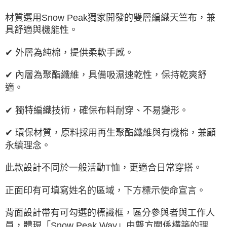
ATM／網路銀行／等多元方式進行付款，方視為交易完成。
※ 請注意：結帳手續完成當下不需立刻繳費，但若您需要取消訂單，請聯絡
材質選用Snow Peak獨家開發的雙層編織天竺布，兼
購買商品的店家。未經商家同意取消之訂單仍視為有效，需透過AFTEE先享
具舒適與機能性。
後付繳納相關費用。
※ 交易是否成功請以「AFTEE先享後付 」之結帳頁面顯示為準，若有關於
✔ 外層為純棉，提供柔軟手感。
是否繳費成功／繳費後需取消欲退款等相關疑問，請聯繫「AFTEE先享後付
客戶支援中心」
https://netprotections.freshdesk.com/support/home
✔ 內層為聚酯纖維，具備吸濕速乾性，保持乾爽舒
【注意事項】
適。
１．透過由恩沛科技股份有限公司提供之「AFTEE先享後付」服務完成之交
易，需依本服務之必要範圍內提供個人資料，並將交易相關給付款項請求債
權轉讓予恩沛科技股份有限公司。
✔ 獨特編織技術，確保布料耐穿、不易變形。
２．關於個人資料處理事宜，請瀏覽以下網址：
https://aftee.tw/terms/#terms3
✔ 環保材質，原料採用再生聚酯纖維與有機棉，兼顧
３．未成年的使用者請事先徵得法定代理人或監護人之同意方可使用
「AFTEE先享後付」，若未經同意申辦者引起之損失，本公司不負相關責
永續理念。
任。
４．使用「AFTEE先享後付」時，將依據個別帳號之用戶狀況，依本公司即
此款設計不同於一般活動T恤，更適合日常穿搭。
時審查核予不同之上限額度；若仍有額度不足之情形，本公司將視審查結果
請求用戶進行身份認證。
正面印有可填寫姓名的區域，下方標示使命宣言。
５．嚴禁一人註冊多個帳號或使用他人資訊註冊。若發現惡意使用之情形，
恩沛科技股份有限公司將有權停止該用戶之使用額度並採取法律行動。
背面設計帶有可勾選的標識框，區分參與者與工作人
員，體現「Snow Peak Way」由雙方關係構築的理