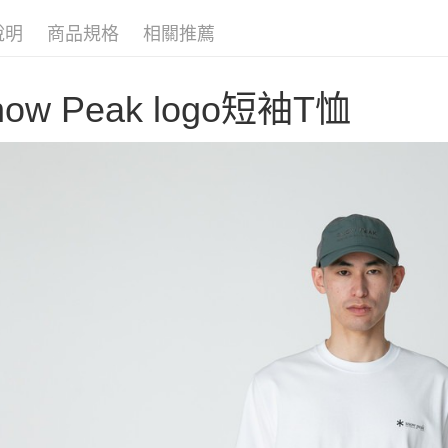
聯邦商
匯豐（
AFTEE先
元大商
聯邦商
說明
商品規格
相關推薦
玉山商
相關說明
元大商
【關於「A
台新國
玉山商
AFTEE
台灣樂
台新國
now Peak logo短袖T恤
便利好安
運送方式
台灣樂
１．簡單
２．便利
宅配
３．安心
每筆NT$1
【「AFT
１．於結帳
付」結帳
２．訂單
３．收到繳
／ATM／
※ 請注意
絡購買商品
先享後付
※ 交易是
是否繳費成
付客戶支
【注意事
１．透過由