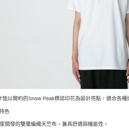
交易，需
求債權轉
２．關於
https://aft
３．未成
「AFTE
任。
４．使用「
即時審查
結果請求
５．嚴禁
形，恩沛
動。
T恤以簡約的Snow Peak標誌印花為設計亮點，適合各
特色
獨家開發的雙層編織天竺布，兼具舒適與機能性。