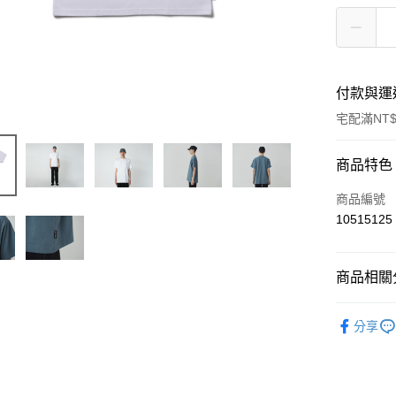
付款與運
宅配滿NT$
付款方式
商品特色
信用卡一
商品編號
10515125
信用卡分
3 期 
商品相關分
6 期 
合作金
華南商
Outdoor 
合作金
LINE Pay
上海商
分享
華南商
國泰世
Apple Pay
上海商
臺灣中
國泰世
匯豐（
Google Pa
臺灣中