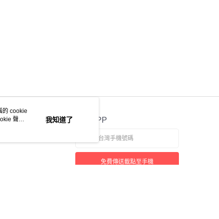
 cookie
kie 聲明
我知道了
官方APP
免費傳送載點至手機
若接到可疑電話，請洽詢165反詐騙專線
本站最佳瀏覽環境請使用 Google Chrome、Firefox 或 Edge 以上版本