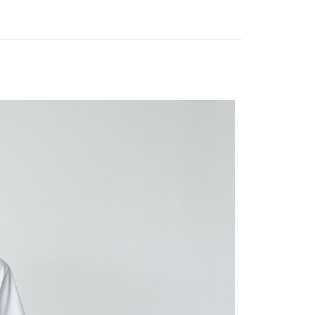
業銀行
遠東國際商業銀行
台灣）商業銀行
華泰商業銀行
享後付
業銀行
永豐商業銀行
業銀行
遠東國際商業銀行
業銀行
星展（台灣）商業銀行
業銀行
永豐商業銀行
FTEE先享後付」】
際商業銀行
中國信託商業銀行
業銀行
星展（台灣）商業銀行
先享後付是「在收到商品之後才付款」的支付方式。 讓您購物簡單
天信用卡公司
際商業銀行
中國信託商業銀行
心！
天信用卡公司
：不需註冊會員、不需綁卡、不需儲值。
：只要手機號碼，簡訊認證，即可結帳。
：先確認商品／服務後，再付款。
00，滿NT$2,000(含以上)免運費
EE先享後付」結帳流程】
方式選擇「AFTEE先享後付」後，將跳轉至「AFTEE先享後
頁面，進行簡訊認證並確認金額後，即可完成結帳。
成立數日內，您將收到繳費通知簡訊。
費通知簡訊後14天內，點擊此簡訊中的連結，可透過四大超商
網路銀行／等多元方式進行付款，方視為交易完成。
：結帳手續完成當下不需立刻繳費，但若您需要取消訂單，請聯
的店家。未經商家同意取消之訂單仍視為有效，需透過AFTEE
繳納相關費用。
否成功請以「AFTEE先享後付 」之結帳頁面顯示為準，若有關於
功／繳費後需取消欲退款等相關疑問，請聯繫「AFTEE先享後
援中心」
https://netprotections.freshdesk.com/support/home
項】
恩沛科技股份有限公司提供之「AFTEE先享後付」服務完成之