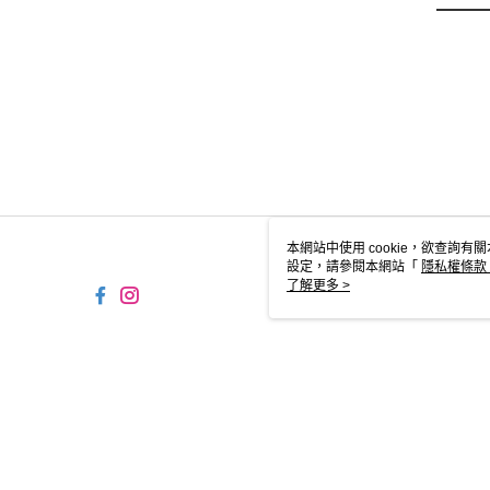
本網站中使用 cookie，欲查詢有關
設定，請參閱本網站「
隱私權條款
使用 cookie。
了解更多 >
TW-MWG1-67-49 Web2
© 2026 by 台灣雪諾必克企業股份有限公司