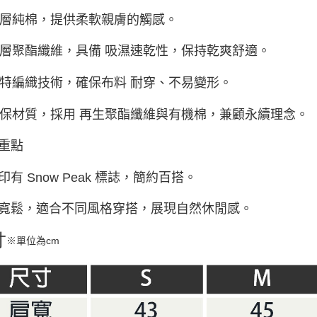
外層純棉，提供柔軟親膚的觸感。
內層聚酯纖維，具備 吸濕速乾性，保持乾爽舒適。
獨特編織技術，確保布料 耐穿、不易變形。
環保材質，採用 再生聚酯纖維與有機棉，兼顧永續理念。
重點
印有 Snow Peak 標誌，簡約百搭。
寬鬆，適合不同風格穿搭，展現自然休閒感。
寸
※單位為cm