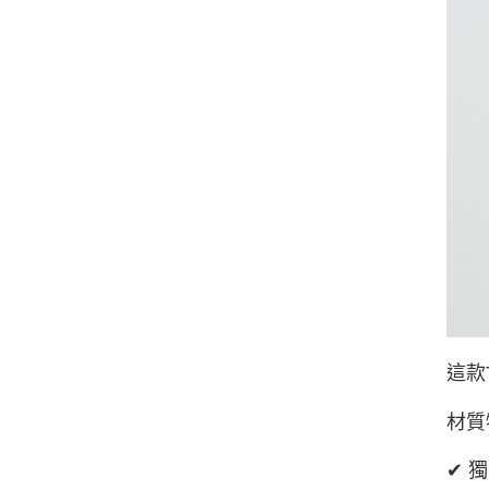
這款
材質
✔ 