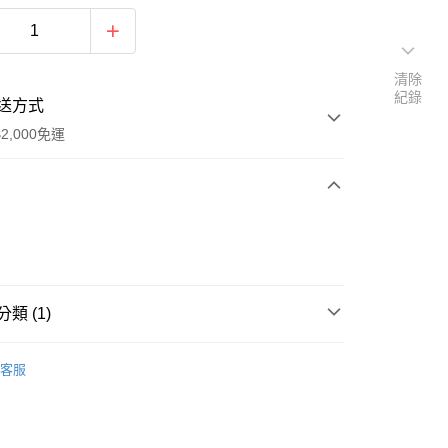
清除
紀錄
送方式
2,000免運
次付款
期付款
0 利率 每期
NT$360
21家銀行
類 (1)
0 利率 每期
NT$180
21家銀行
庫商業銀行
第一商業銀行
業銀行
彰化商業銀行
Life Value - 日本服飾系列
T-Shirt／T恤系列
庫商業銀行
第一商業銀行
業儲蓄銀行
台北富邦商業銀行
客服
業銀行
彰化商業銀行
華商業銀行
兆豐國際商業銀行
業儲蓄銀行
台北富邦商業銀行
小企業銀行
台中商業銀行
華商業銀行
兆豐國際商業銀行
台灣）商業銀行
華泰商業銀行
y
小企業銀行
台中商業銀行