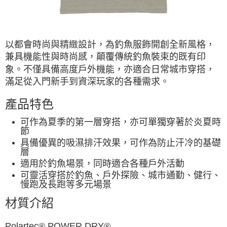
※ 請注意：結帳手續完成當下不需立刻繳費，但若您需要取消訂單，請聯絡
購買商品的店家。未經商家同意取消之訂單仍視為有效，需透過AFTEE先享
後付繳納相關費用。
※ 交易是否成功請以「AFTEE先享後付 」之結帳頁面顯示為準，若有關於
以都會時尚與精緻設計，為釣魚服飾開創全新風格，
是否繳費成功／繳費後需取消欲退款等相關疑問，請聯繫「AFTEE先享後付
客戶支援中心」
https://netprotections.freshdesk.com/support/home
兼具機能性與時尚感，顛覆傳統釣魚裝束的既有印
象。不僅具備高度戶外機能，亦適合日常城市穿搭，
【注意事項】
滿足從入門新手到資深玩家的各種需求。
１．透過由恩沛科技股份有限公司提供之「AFTEE先享後付」服務完成之交
易，需依本服務之必要範圍內提供個人資料，並將交易相關給付款項請求債
權轉讓予恩沛科技股份有限公司。
產品特色
２．關於個人資料處理事宜，請瀏覽以下網址：
https://aftee.tw/terms/#terms3
可作為夏季的第一層穿搭，亦可單獨穿著於炎夏時
３．未成年的使用者請事先徵得法定代理人或監護人之同意方可使用
節
「AFTEE先享後付」，若未經同意申辦者引起之損失，本公司不負相關責
具備優異的吸濕排汗效果，可作為防止汗冷的基礎
任。
層
４．使用「AFTEE先享後付」時，將依據個別帳號之用戶狀況，依本公司即
適用於釣魚場景，同時適合各種戶外活動
時審查核予不同之上限額度；若仍有額度不足之情形，本公司將視審查結果
請求用戶進行身份認證。
可靈活穿搭於釣魚、戶外探險、城市通勤、健行、
５．嚴禁一人註冊多個帳號或使用他人資訊註冊。若發現惡意使用之情形，
慢跑及長跑等多元場景
恩沛科技股份有限公司將有權停止該用戶之使用額度並採取法律行動。
材質介紹
Polartec® POWER DRY®