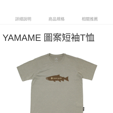
3 期 0 利率 每期
NT$696
21家銀行
6 期 0 利率 每期
NT$348
21家銀行
合作金庫商業銀行
第一商業銀行
華南商業銀行
彰化商業銀行
合作金庫商業銀行
第一商業銀行
LINE Pay
詳細說明
商品規格
相關推薦
上海商業儲蓄銀行
台北富邦商業銀行
華南商業銀行
彰化商業銀行
國泰世華商業銀行
兆豐國際商業銀行
Apple Pay
上海商業儲蓄銀行
台北富邦商業銀行
臺灣中小企業銀行
台中商業銀行
國泰世華商業銀行
兆豐國際商業銀行
YAMAME 圖案短袖T恤
匯豐（台灣）商業銀行
華泰商業銀行
Google Pay
臺灣中小企業銀行
台中商業銀行
聯邦商業銀行
遠東國際商業銀行
匯豐（台灣）商業銀行
華泰商業銀行
AFTEE先享後付
元大商業銀行
永豐商業銀行
聯邦商業銀行
遠東國際商業銀行
玉山商業銀行
星展（台灣）商業銀行
相關說明
元大商業銀行
永豐商業銀行
台新國際商業銀行
中國信託商業銀行
【關於「AFTEE先享後付」】
玉山商業銀行
星展（台灣）商業銀行
台灣樂天信用卡公司
AFTEE先享後付是「在收到商品之後才付款」的支付方式。 讓您購物簡單
台新國際商業銀行
中國信託商業銀行
運送方式
便利好安心！
台灣樂天信用卡公司
１．簡單：不需註冊會員、不需綁卡、不需儲值。
宅配
２．便利：只要手機號碼，簡訊認證，即可結帳。
每筆NT$100，滿NT$2,000(含以上)免運費
３．安心：先確認商品／服務後，再付款。
【「AFTEE先享後付」結帳流程】
１．於結帳方式選擇「AFTEE先享後付」後，將跳轉至「AFTEE先享後付」
結帳頁面，進行簡訊認證並確認金額後，即可完成結帳。
２．訂單成立數日內，您將收到繳費通知簡訊。
３．收到繳費通知簡訊後14天內，點擊此簡訊中的連結，可透過四大超商／
ATM／網路銀行／等多元方式進行付款，方視為交易完成。