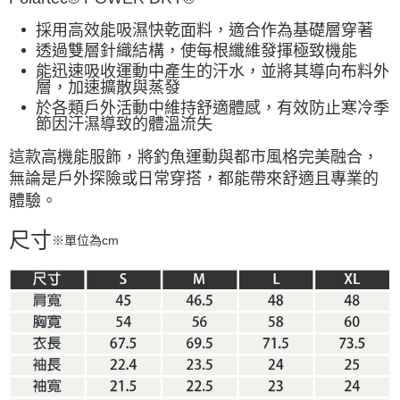
採用高效能吸濕快乾面料，適合作為基礎層穿著
透過雙層針織結構，使每根纖維發揮極致機能
能迅速吸收運動中產生的汗水，並將其導向布料外
層，加速擴散與蒸發
於各類戶外活動中維持舒適體感，有效防止寒冷季
節因汗濕導致的體溫流失
這款高機能服飾，將釣魚運動與都市風格完美融合，
無論是戶外探險或日常穿搭，都能帶來舒適且專業的
體驗。
尺寸
※單位為cm