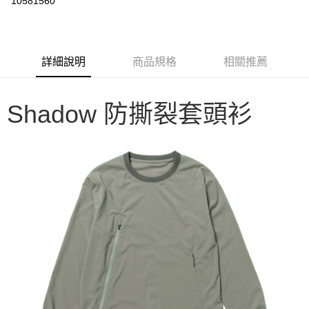
10581560
3 期 0 利率 每期
NT$1,437
21家銀行
6 期 0 利率 每期
NT$718
21家銀行
合作金庫商業銀行
第一商業銀行
華南商業銀行
彰化商業銀行
合作金庫商業銀行
第一商業銀行
LINE Pay
詳細說明
商品規格
相關推薦
上海商業儲蓄銀行
台北富邦商業銀行
華南商業銀行
彰化商業銀行
國泰世華商業銀行
兆豐國際商業銀行
Apple Pay
上海商業儲蓄銀行
台北富邦商業銀行
臺灣中小企業銀行
台中商業銀行
國泰世華商業銀行
兆豐國際商業銀行
Shadow 防撕裂套頭衫
匯豐（台灣）商業銀行
華泰商業銀行
Google Pay
臺灣中小企業銀行
台中商業銀行
聯邦商業銀行
遠東國際商業銀行
匯豐（台灣）商業銀行
華泰商業銀行
AFTEE先享後付
元大商業銀行
永豐商業銀行
聯邦商業銀行
遠東國際商業銀行
玉山商業銀行
星展（台灣）商業銀行
相關說明
元大商業銀行
永豐商業銀行
台新國際商業銀行
中國信託商業銀行
【關於「AFTEE先享後付」】
玉山商業銀行
星展（台灣）商業銀行
台灣樂天信用卡公司
AFTEE先享後付是「在收到商品之後才付款」的支付方式。 讓您購物簡單
台新國際商業銀行
中國信託商業銀行
運送方式
便利好安心！
台灣樂天信用卡公司
１．簡單：不需註冊會員、不需綁卡、不需儲值。
宅配
２．便利：只要手機號碼，簡訊認證，即可結帳。
每筆NT$100，滿NT$2,000(含以上)免運費
３．安心：先確認商品／服務後，再付款。
【「AFTEE先享後付」結帳流程】
１．於結帳方式選擇「AFTEE先享後付」後，將跳轉至「AFTEE先享後付」
結帳頁面，進行簡訊認證並確認金額後，即可完成結帳。
２．訂單成立數日內，您將收到繳費通知簡訊。
３．收到繳費通知簡訊後14天內，點擊此簡訊中的連結，可透過四大超商／