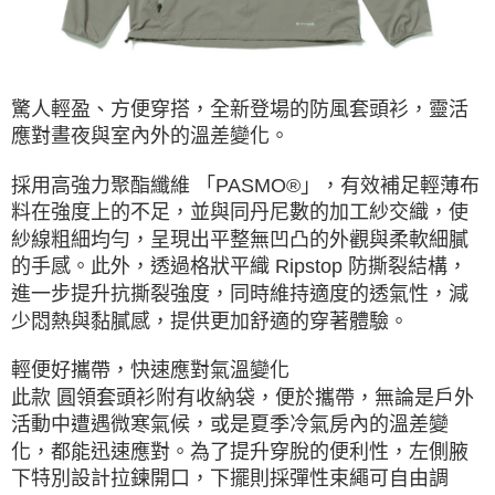
ATM／網路銀行／等多元方式進行付款，方視為交易完成。
※ 請注意：結帳手續完成當下不需立刻繳費，但若您需要取消訂單，請聯絡
購買商品的店家。未經商家同意取消之訂單仍視為有效，需透過AFTEE先享
後付繳納相關費用。
※ 交易是否成功請以「AFTEE先享後付 」之結帳頁面顯示為準，若有關於
驚人輕盈、方便穿搭，全新登場的防風套頭衫，靈活
是否繳費成功／繳費後需取消欲退款等相關疑問，請聯繫「AFTEE先享後付
應對晝夜與室內外的溫差變化。
客戶支援中心」
https://netprotections.freshdesk.com/support/home
【注意事項】
採用高強力聚酯纖維 「PASMO®」，有效補足輕薄布
１．透過由恩沛科技股份有限公司提供之「AFTEE先享後付」服務完成之交
料在強度上的不足，並與同丹尼數的加工紗交織，使
易，需依本服務之必要範圍內提供個人資料，並將交易相關給付款項請求債
權轉讓予恩沛科技股份有限公司。
紗線粗細均勻，呈現出平整無凹凸的外觀與柔軟細膩
２．關於個人資料處理事宜，請瀏覽以下網址：
的手感。此外，透過格狀平織 Ripstop 防撕裂結構，
https://aftee.tw/terms/#terms3
進一步提升抗撕裂強度，同時維持適度的透氣性，減
３．未成年的使用者請事先徵得法定代理人或監護人之同意方可使用
「AFTEE先享後付」，若未經同意申辦者引起之損失，本公司不負相關責
少悶熱與黏膩感，提供更加舒適的穿著體驗。
任。
４．使用「AFTEE先享後付」時，將依據個別帳號之用戶狀況，依本公司即
輕便好攜帶，快速應對氣溫變化
時審查核予不同之上限額度；若仍有額度不足之情形，本公司將視審查結果
請求用戶進行身份認證。
此款 圓領套頭衫附有收納袋，便於攜帶，無論是戶外
５．嚴禁一人註冊多個帳號或使用他人資訊註冊。若發現惡意使用之情形，
活動中遭遇微寒氣候，或是夏季冷氣房內的溫差變
恩沛科技股份有限公司將有權停止該用戶之使用額度並採取法律行動。
化，都能迅速應對。為了提升穿脫的便利性，左側腋
下特別設計拉鍊開口，下擺則採彈性束繩可自由調