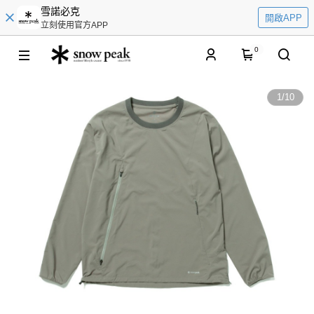
雪諾必克
開啟APP
立刻使用官方APP
0
1
/
10