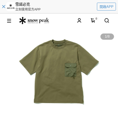
雪諾必克
開啟APP
立刻使用官方APP
0
1
/
8