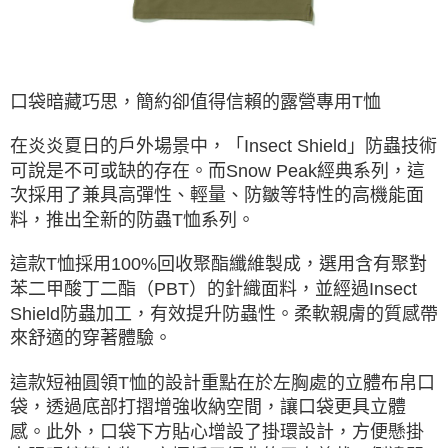
ATM／網路銀行／等多元方式進行付款，方視為交易完成。
※ 請注意：結帳手續完成當下不需立刻繳費，但若您需要取消訂單，請聯絡
購買商品的店家。未經商家同意取消之訂單仍視為有效，需透過AFTEE先享
後付繳納相關費用。
※ 交易是否成功請以「AFTEE先享後付 」之結帳頁面顯示為準，若有關於
口袋暗藏巧思，簡約卻值得信賴的露營專用T恤
是否繳費成功／繳費後需取消欲退款等相關疑問，請聯繫「AFTEE先享後付
客戶支援中心」
https://netprotections.freshdesk.com/support/home
在炎炎夏日的戶外場景中，「Insect Shield」防蟲技術
【注意事項】
可說是不可或缺的存在。而Snow Peak經典系列，這
１．透過由恩沛科技股份有限公司提供之「AFTEE先享後付」服務完成之交
次採用了兼具高彈性、輕量、防皺等特性的高機能面
易，需依本服務之必要範圍內提供個人資料，並將交易相關給付款項請求債
權轉讓予恩沛科技股份有限公司。
料，推出全新的防蟲T恤系列。
２．關於個人資料處理事宜，請瀏覽以下網址：
https://aftee.tw/terms/#terms3
這款T恤採用100%回收聚酯纖維製成，選用含有聚對
３．未成年的使用者請事先徵得法定代理人或監護人之同意方可使用
「AFTEE先享後付」，若未經同意申辦者引起之損失，本公司不負相關責
苯二甲酸丁二酯（PBT）的針織面料，並經過Insect
任。
Shield防蟲加工，有效提升防蟲性。柔軟親膚的質感帶
４．使用「AFTEE先享後付」時，將依據個別帳號之用戶狀況，依本公司即
來舒適的穿著體驗。
時審查核予不同之上限額度；若仍有額度不足之情形，本公司將視審查結果
請求用戶進行身份認證。
５．嚴禁一人註冊多個帳號或使用他人資訊註冊。若發現惡意使用之情形，
這款短袖圓領T恤的設計重點在於左胸處的立體布帛口
恩沛科技股份有限公司將有權停止該用戶之使用額度並採取法律行動。
袋，透過底部打摺增強收納空間，讓口袋更具立體
感。此外，口袋下方貼心增設了掛環設計，方便懸掛