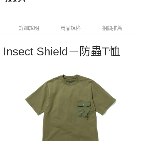
10606044
3 期 0 利率 每期
NT$653
21家銀行
6 期 0 利率 每期
NT$326
21家銀行
合作金庫商業銀行
第一商業銀行
華南商業銀行
彰化商業銀行
合作金庫商業銀行
第一商業銀行
LINE Pay
詳細說明
商品規格
相關推薦
上海商業儲蓄銀行
台北富邦商業銀行
華南商業銀行
彰化商業銀行
國泰世華商業銀行
兆豐國際商業銀行
Apple Pay
上海商業儲蓄銀行
台北富邦商業銀行
臺灣中小企業銀行
台中商業銀行
國泰世華商業銀行
兆豐國際商業銀行
Insect Shield－防蟲T恤
匯豐（台灣）商業銀行
華泰商業銀行
Google Pay
臺灣中小企業銀行
台中商業銀行
聯邦商業銀行
遠東國際商業銀行
匯豐（台灣）商業銀行
華泰商業銀行
AFTEE先享後付
元大商業銀行
永豐商業銀行
聯邦商業銀行
遠東國際商業銀行
玉山商業銀行
星展（台灣）商業銀行
相關說明
元大商業銀行
永豐商業銀行
台新國際商業銀行
中國信託商業銀行
【關於「AFTEE先享後付」】
玉山商業銀行
星展（台灣）商業銀行
台灣樂天信用卡公司
AFTEE先享後付是「在收到商品之後才付款」的支付方式。 讓您購物簡單
台新國際商業銀行
中國信託商業銀行
運送方式
便利好安心！
台灣樂天信用卡公司
１．簡單：不需註冊會員、不需綁卡、不需儲值。
宅配
２．便利：只要手機號碼，簡訊認證，即可結帳。
每筆NT$100，滿NT$2,000(含以上)免運費
３．安心：先確認商品／服務後，再付款。
【「AFTEE先享後付」結帳流程】
１．於結帳方式選擇「AFTEE先享後付」後，將跳轉至「AFTEE先享後付」
結帳頁面，進行簡訊認證並確認金額後，即可完成結帳。
２．訂單成立數日內，您將收到繳費通知簡訊。
３．收到繳費通知簡訊後14天內，點擊此簡訊中的連結，可透過四大超商／