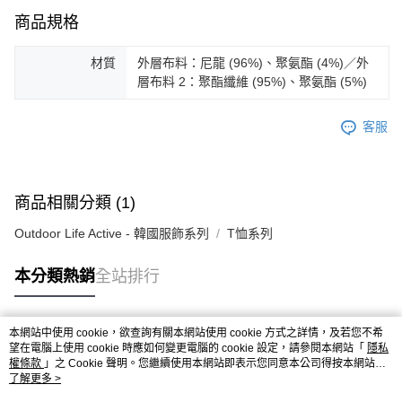
ATM／網路銀行／等多元方式進行付款，方視為交易完成。
商品規格
※ 請注意：結帳手續完成當下不需立刻繳費，但若您需要取消訂單，請聯絡
購買商品的店家。未經商家同意取消之訂單仍視為有效，需透過AFTEE先享
後付繳納相關費用。
材質
外層布料：尼龍 (96%)、聚氨酯 (4%)／外
※ 交易是否成功請以「AFTEE先享後付 」之結帳頁面顯示為準，若有關於
層布料 2：聚酯纖維 (95%)、聚氨酯 (5%)
是否繳費成功／繳費後需取消欲退款等相關疑問，請聯繫「AFTEE先享後付
客戶支援中心」
https://netprotections.freshdesk.com/support/home
客服
【注意事項】
１．透過由恩沛科技股份有限公司提供之「AFTEE先享後付」服務完成之交
易，需依本服務之必要範圍內提供個人資料，並將交易相關給付款項請求債
權轉讓予恩沛科技股份有限公司。
商品相關分類 (1)
２．關於個人資料處理事宜，請瀏覽以下網址：
https://aftee.tw/terms/#terms3
Outdoor Life Active - 韓國服飾系列
T恤系列
３．未成年的使用者請事先徵得法定代理人或監護人之同意方可使用
「AFTEE先享後付」，若未經同意申辦者引起之損失，本公司不負相關責
任。
本分類熱銷
全站排行
４．使用「AFTEE先享後付」時，將依據個別帳號之用戶狀況，依本公司即
時審查核予不同之上限額度；若仍有額度不足之情形，本公司將視審查結果
請求用戶進行身份認證。
本網站中使用 cookie，欲查詢有關本網站使用 cookie 方式之詳情，及若您不希
５．嚴禁一人註冊多個帳號或使用他人資訊註冊。若發現惡意使用之情形，
熱門標籤
望在電腦上使用 cookie 時應如何變更電腦的 cookie 設定，請參閱本網站「
隱私
恩沛科技股份有限公司將有權停止該用戶之使用額度並採取法律行動。
權條款
」之 Cookie 聲明。您繼續使用本網站即表示您同意本公司得按本網站使
用條款之 Cookie 聲明使用 cookie。
了解更多 >