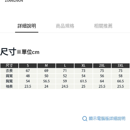
10662604
3 期 0 利率 每期
NT$706
21家銀行
6 期 0 利率 每期
NT$353
21家銀行
合作金庫商業銀行
第一商業銀行
華南商業銀行
彰化商業銀行
合作金庫商業銀行
第一商業銀行
LINE Pay
詳細說明
商品規格
相關推薦
上海商業儲蓄銀行
台北富邦商業銀行
華南商業銀行
彰化商業銀行
國泰世華商業銀行
兆豐國際商業銀行
Apple Pay
上海商業儲蓄銀行
台北富邦商業銀行
臺灣中小企業銀行
台中商業銀行
國泰世華商業銀行
兆豐國際商業銀行
匯豐（台灣）商業銀行
華泰商業銀行
Google Pay
臺灣中小企業銀行
台中商業銀行
尺寸
※單位cm
聯邦商業銀行
遠東國際商業銀行
匯豐（台灣）商業銀行
華泰商業銀行
AFTEE先享後付
元大商業銀行
永豐商業銀行
聯邦商業銀行
遠東國際商業銀行
玉山商業銀行
星展（台灣）商業銀行
相關說明
元大商業銀行
永豐商業銀行
台新國際商業銀行
中國信託商業銀行
【關於「AFTEE先享後付」】
玉山商業銀行
星展（台灣）商業銀行
台灣樂天信用卡公司
AFTEE先享後付是「在收到商品之後才付款」的支付方式。 讓您購物簡單
台新國際商業銀行
中國信託商業銀行
運送方式
便利好安心！
台灣樂天信用卡公司
１．簡單：不需註冊會員、不需綁卡、不需儲值。
宅配
２．便利：只要手機號碼，簡訊認證，即可結帳。
每筆NT$100，滿NT$2,000(含以上)免運費
３．安心：先確認商品／服務後，再付款。
【「AFTEE先享後付」結帳流程】
１．於結帳方式選擇「AFTEE先享後付」後，將跳轉至「AFTEE先享後付」
結帳頁面，進行簡訊認證並確認金額後，即可完成結帳。
顯示電腦版詳細說明
２．訂單成立數日內，您將收到繳費通知簡訊。
３．收到繳費通知簡訊後14天內，點擊此簡訊中的連結，可透過四大超商／