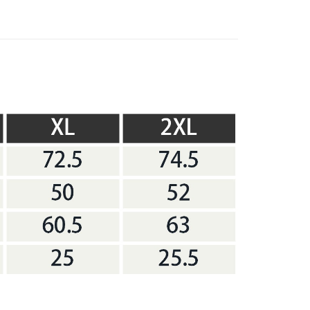
業銀行
遠東國際商業銀行
台灣）商業銀行
華泰商業銀行
享後付
業銀行
永豐商業銀行
業銀行
遠東國際商業銀行
業銀行
星展（台灣）商業銀行
業銀行
永豐商業銀行
FTEE先享後付」】
際商業銀行
中國信託商業銀行
業銀行
星展（台灣）商業銀行
先享後付是「在收到商品之後才付款」的支付方式。 讓您購物簡單
天信用卡公司
際商業銀行
中國信託商業銀行
心！
天信用卡公司
：不需註冊會員、不需綁卡、不需儲值。
：只要手機號碼，簡訊認證，即可結帳。
：先確認商品／服務後，再付款。
00，滿NT$2,000(含以上)免運費
EE先享後付」結帳流程】
方式選擇「AFTEE先享後付」後，將跳轉至「AFTEE先享後
頁面，進行簡訊認證並確認金額後，即可完成結帳。
成立數日內，您將收到繳費通知簡訊。
費通知簡訊後14天內，點擊此簡訊中的連結，可透過四大超商
網路銀行／等多元方式進行付款，方視為交易完成。
：結帳手續完成當下不需立刻繳費，但若您需要取消訂單，請聯
的店家。未經商家同意取消之訂單仍視為有效，需透過AFTEE
繳納相關費用。
否成功請以「AFTEE先享後付 」之結帳頁面顯示為準，若有關於
功／繳費後需取消欲退款等相關疑問，請聯繫「AFTEE先享後
援中心」
https://netprotections.freshdesk.com/support/home
項】
恩沛科技股份有限公司提供之「AFTEE先享後付」服務完成之