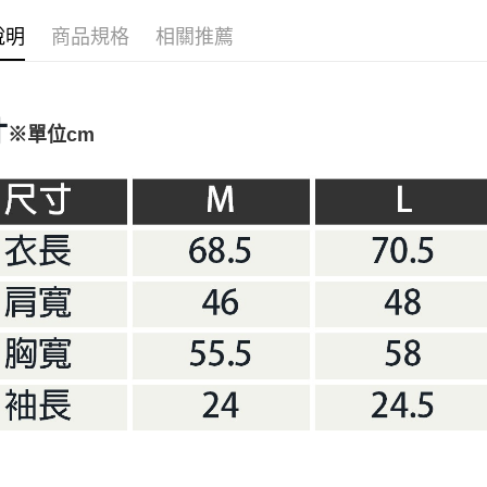
聯邦商
匯豐（
AFTEE先
元大商
聯邦商
說明
商品規格
相關推薦
玉山商
相關說明
元大商
【關於「A
台新國
玉山商
AFTEE
台灣樂
台新國
便利好安
運送方式
台灣樂
寸
１．簡單
※單位cm
２．便利
宅配
３．安心
每筆NT$1
【「AFT
１．於結帳
付」結帳
２．訂單
３．收到繳
／ATM／
※ 請注意
絡購買商品
先享後付
※ 交易是
是否繳費成
付客戶支
【注意事
１．透過由