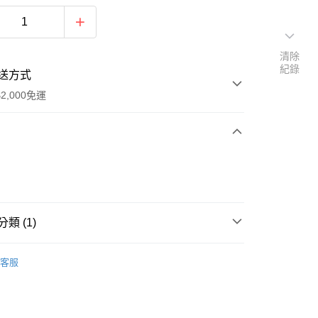
清除
紀錄
送方式
2,000免運
次付款
期付款
0 利率 每期
NT$466
21家銀行
類 (1)
0 利率 每期
NT$233
21家銀行
庫商業銀行
第一商業銀行
業銀行
彰化商業銀行
Life Active - 韓國服飾系列
T恤系列
庫商業銀行
第一商業銀行
業儲蓄銀行
台北富邦商業銀行
客服
業銀行
彰化商業銀行
華商業銀行
兆豐國際商業銀行
業儲蓄銀行
台北富邦商業銀行
小企業銀行
台中商業銀行
華商業銀行
兆豐國際商業銀行
台灣）商業銀行
華泰商業銀行
y
小企業銀行
台中商業銀行