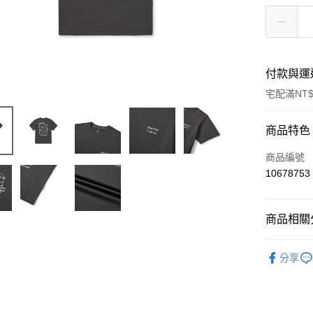
付款與運
宅配滿NT$
付款方式
商品特色
信用卡一
商品編號
10678753
信用卡分
3 期 
商品相關分
6 期 
合作金
華南商
Outdoor 
合作金
LINE Pay
上海商
分享
華南商
國泰世
Apple Pay
上海商
臺灣中
國泰世
匯豐（
Google Pa
臺灣中