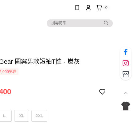
0
n Gear 圖案男款短袖T恤 - 炭灰
2,000免運
400
L
XL
2XL