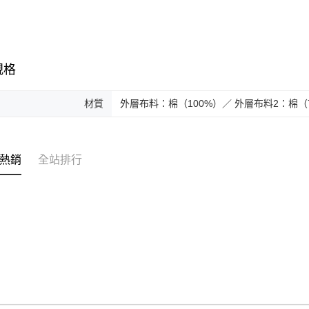
交易，需
求債權轉
２．關於
https://aft
３．未成
規格
「AFTE
任。
４．使用「
材質
外層布料：棉（100%）／ 外層布料2：棉（
即時審查
結果請求
５．嚴禁
形，恩沛
動。
熱銷
全站排行