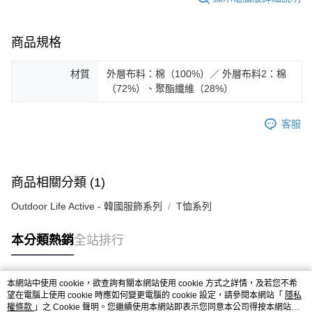
ATM／網路銀行／等多元方式進行付款，方視為交易完成。
※ 請注意：結帳手續完成當下不需立刻繳費，但若您需要取消訂單，請聯絡
購買商品的店家。未經商家同意取消之訂單仍視為有效，需透過AFTEE先享
商品規格
後付繳納相關費用。
※ 交易是否成功請以「AFTEE先享後付 」之結帳頁面顯示為準，若有關於
是否繳費成功／繳費後需取消欲退款等相關疑問，請聯繫「AFTEE先享後付
材質
外層布料：棉（100%）／ 外層布料2：棉
客戶支援中心」
https://netprotections.freshdesk.com/support/home
（72%）、聚酯纖維（28%）
【注意事項】
１．透過由恩沛科技股份有限公司提供之「AFTEE先享後付」服務完成之交
客服
易，需依本服務之必要範圍內提供個人資料，並將交易相關給付款項請求債
權轉讓予恩沛科技股份有限公司。
２．關於個人資料處理事宜，請瀏覽以下網址：
https://aftee.tw/terms/#terms3
商品相關分類 (1)
３．未成年的使用者請事先徵得法定代理人或監護人之同意方可使用
「AFTEE先享後付」，若未經同意申辦者引起之損失，本公司不負相關責
Outdoor Life Active - 韓國服飾系列
T恤系列
任。
４．使用「AFTEE先享後付」時，將依據個別帳號之用戶狀況，依本公司即
時審查核予不同之上限額度；若仍有額度不足之情形，本公司將視審查結果
本分類熱銷
全站排行
請求用戶進行身份認證。
５．嚴禁一人註冊多個帳號或使用他人資訊註冊。若發現惡意使用之情形，
恩沛科技股份有限公司將有權停止該用戶之使用額度並採取法律行動。
本網站中使用 cookie，欲查詢有關本網站使用 cookie 方式之詳情，及若您不希
熱門標籤
望在電腦上使用 cookie 時應如何變更電腦的 cookie 設定，請參閱本網站「
隱私
權條款
」之 Cookie 聲明。您繼續使用本網站即表示您同意本公司得按本網站使