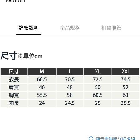
10678758
3 期 0 利率 每期
NT$466
21家銀行
6 期 0 利率 每期
NT$233
21家銀行
合作金庫商業銀行
第一商業銀行
華南商業銀行
彰化商業銀行
合作金庫商業銀行
第一商業銀行
LINE Pay
詳細說明
商品規格
相關推薦
上海商業儲蓄銀行
台北富邦商業銀行
華南商業銀行
彰化商業銀行
國泰世華商業銀行
兆豐國際商業銀行
Apple Pay
上海商業儲蓄銀行
台北富邦商業銀行
臺灣中小企業銀行
台中商業銀行
國泰世華商業銀行
兆豐國際商業銀行
匯豐（台灣）商業銀行
華泰商業銀行
Google Pay
臺灣中小企業銀行
台中商業銀行
尺寸
※單位cm
聯邦商業銀行
遠東國際商業銀行
匯豐（台灣）商業銀行
華泰商業銀行
AFTEE先享後付
元大商業銀行
永豐商業銀行
聯邦商業銀行
遠東國際商業銀行
玉山商業銀行
星展（台灣）商業銀行
相關說明
元大商業銀行
永豐商業銀行
台新國際商業銀行
中國信託商業銀行
【關於「AFTEE先享後付」】
玉山商業銀行
星展（台灣）商業銀行
台灣樂天信用卡公司
AFTEE先享後付是「在收到商品之後才付款」的支付方式。 讓您購物簡單
台新國際商業銀行
中國信託商業銀行
運送方式
便利好安心！
台灣樂天信用卡公司
１．簡單：不需註冊會員、不需綁卡、不需儲值。
宅配
２．便利：只要手機號碼，簡訊認證，即可結帳。
每筆NT$100，滿NT$2,000(含以上)免運費
３．安心：先確認商品／服務後，再付款。
【「AFTEE先享後付」結帳流程】
１．於結帳方式選擇「AFTEE先享後付」後，將跳轉至「AFTEE先享後付」
結帳頁面，進行簡訊認證並確認金額後，即可完成結帳。
２．訂單成立數日內，您將收到繳費通知簡訊。
３．收到繳費通知簡訊後14天內，點擊此簡訊中的連結，可透過四大超商／
顯示電腦版詳細說明