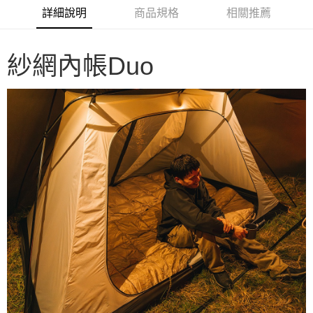
華南商業銀行
彰化商業銀行
合作金庫商業銀行
第一商業銀行
LINE Pay
詳細說明
商品規格
相關推薦
上海商業儲蓄銀行
台北富邦商業銀行
華南商業銀行
彰化商業銀行
國泰世華商業銀行
兆豐國際商業銀行
Apple Pay
上海商業儲蓄銀行
台北富邦商業銀行
臺灣中小企業銀行
台中商業銀行
國泰世華商業銀行
兆豐國際商業銀行
紗網內帳Duo
匯豐（台灣）商業銀行
華泰商業銀行
Google Pay
臺灣中小企業銀行
台中商業銀行
聯邦商業銀行
遠東國際商業銀行
匯豐（台灣）商業銀行
華泰商業銀行
AFTEE先享後付
元大商業銀行
永豐商業銀行
聯邦商業銀行
遠東國際商業銀行
玉山商業銀行
星展（台灣）商業銀行
相關說明
元大商業銀行
永豐商業銀行
台新國際商業銀行
中國信託商業銀行
【關於「AFTEE先享後付」】
玉山商業銀行
星展（台灣）商業銀行
台灣樂天信用卡公司
AFTEE先享後付是「在收到商品之後才付款」的支付方式。 讓您購物簡單
台新國際商業銀行
中國信託商業銀行
運送方式
便利好安心！
台灣樂天信用卡公司
１．簡單：不需註冊會員、不需綁卡、不需儲值。
宅配
２．便利：只要手機號碼，簡訊認證，即可結帳。
每筆NT$100，滿NT$2,000(含以上)免運費
３．安心：先確認商品／服務後，再付款。
【「AFTEE先享後付」結帳流程】
１．於結帳方式選擇「AFTEE先享後付」後，將跳轉至「AFTEE先享後付」
結帳頁面，進行簡訊認證並確認金額後，即可完成結帳。
２．訂單成立數日內，您將收到繳費通知簡訊。
３．收到繳費通知簡訊後14天內，點擊此簡訊中的連結，可透過四大超商／
ATM／網路銀行／等多元方式進行付款，方視為交易完成。
※ 請注意：結帳手續完成當下不需立刻繳費，但若您需要取消訂單，請聯絡
購買商品的店家。未經商家同意取消之訂單仍視為有效，需透過AFTEE先享
後付繳納相關費用。