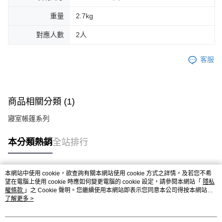
重量
2.7kg
對應人數
2人
客服
商品相關分類 (1)
寢室帳篷系列
本分類熱銷
全站排行
本網站中使用 cookie，欲查詢有關本網站使用 cookie 方式之詳情，及若您不希
熱門標籤
望在電腦上使用 cookie 時應如何變更電腦的 cookie 設定，請參閱本網站「
隱私
權條款
」之 Cookie 聲明。您繼續使用本網站即表示您同意本公司得按本網站使
用條款之 Cookie 聲明使用 cookie。
了解更多 >