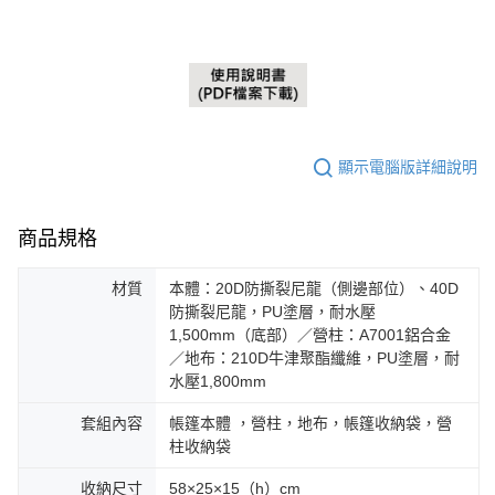
顯示電腦版詳細說明
商品規格
材質
本體：20D防撕裂尼龍（側邊部位）、40D
防撕裂尼龍，PU塗層，耐水壓
1,500mm（底部）／營柱：A7001鋁合金
／地布：210D牛津聚酯纖維，PU塗層，耐
水壓1,800mm
套組內容
帳篷本體 ，營柱，地布，帳篷收納袋，營
柱收納袋
收納尺寸
58×25×15（h）cm