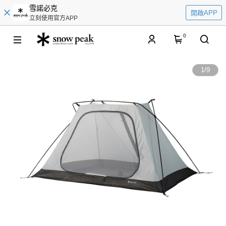
雪諾必克
開啟APP
立刻使用官方APP
0
1
/
9