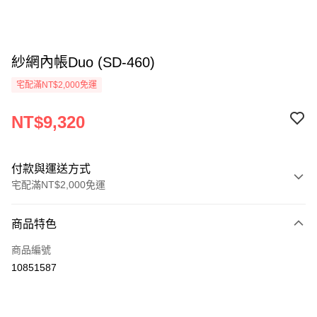
紗網內帳Duo (SD-460)
宅配滿NT$2,000免運
NT$9,320
付款與運送方式
宅配滿NT$2,000免運
付款方式
商品特色
信用卡一次付款
商品編號
信用卡分期付款
10851587
3 期 0 利率 每期
NT$3,106
21家銀行
6 期 0 利率 每期
NT$1,553
21家銀行
合作金庫商業銀行
第一商業銀行