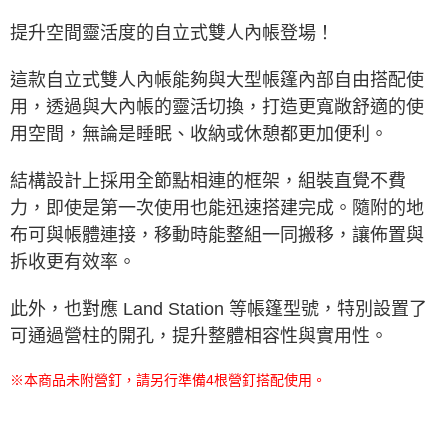
※ 交易是否成功請以「AFTEE先享後付 」之結帳頁面顯示為準，若有關於
提升空間靈活度的自立式雙人內帳登場！
是否繳費成功／繳費後需取消欲退款等相關疑問，請聯繫「AFTEE先享後付
客戶支援中心」
https://netprotections.freshdesk.com/support/home
這款自立式雙人內帳能夠與大型帳篷內部自由搭配使
【注意事項】
用，透過與大內帳的靈活切換，打造更寬敞舒適的使
１．透過由恩沛科技股份有限公司提供之「AFTEE先享後付」服務完成之交
易，需依本服務之必要範圍內提供個人資料，並將交易相關給付款項請求債
用空間，無論是睡眠、收納或休憩都更加便利。
權轉讓予恩沛科技股份有限公司。
２．關於個人資料處理事宜，請瀏覽以下網址：
https://aftee.tw/terms/#terms3
結構設計上採用全節點相連的框架，組裝直覺不費
３．未成年的使用者請事先徵得法定代理人或監護人之同意方可使用
力，即使是第一次使用也能迅速搭建完成。隨附的地
「AFTEE先享後付」，若未經同意申辦者引起之損失，本公司不負相關責
任。
布可與帳體連接，移動時能整組一同搬移，讓佈置與
４．使用「AFTEE先享後付」時，將依據個別帳號之用戶狀況，依本公司即
拆收更有效率。
時審查核予不同之上限額度；若仍有額度不足之情形，本公司將視審查結果
請求用戶進行身份認證。
５．嚴禁一人註冊多個帳號或使用他人資訊註冊。若發現惡意使用之情形，
此外，也對應 Land Station 等帳篷型號，特別設置了
恩沛科技股份有限公司將有權停止該用戶之使用額度並採取法律行動。
可通過營柱的開孔，提升整體相容性與實用性。
※本商品未附營釘，請另行準備4根營釘搭配使用。