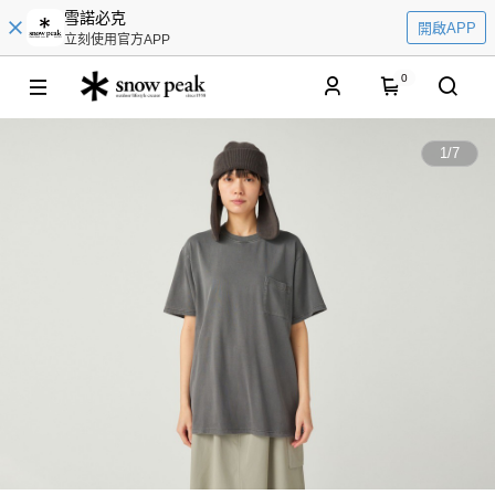
雪諾必克
開啟APP
立刻使用官方APP
0
1
/
7