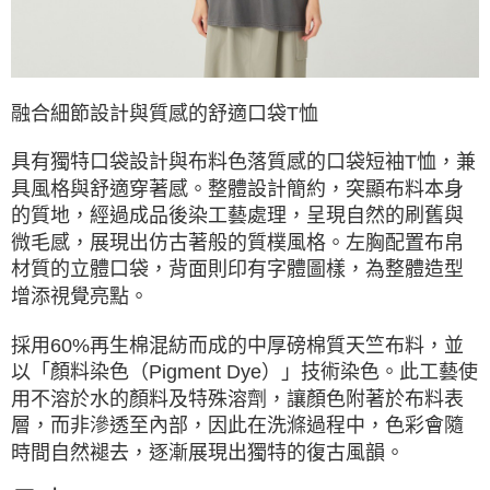
ATM／網路銀行／等多元方式進行付款，方視為交易完成。
※ 請注意：結帳手續完成當下不需立刻繳費，但若您需要取消訂單，請聯絡
購買商品的店家。未經商家同意取消之訂單仍視為有效，需透過AFTEE先享
後付繳納相關費用。
※ 交易是否成功請以「AFTEE先享後付 」之結帳頁面顯示為準，若有關於
融合細節設計與質感的舒適口袋T恤
是否繳費成功／繳費後需取消欲退款等相關疑問，請聯繫「AFTEE先享後付
客戶支援中心」
https://netprotections.freshdesk.com/support/home
具有獨特口袋設計與布料色落質感的口袋短袖T恤，兼
【注意事項】
具風格與舒適穿著感。整體設計簡約，突顯布料本身
１．透過由恩沛科技股份有限公司提供之「AFTEE先享後付」服務完成之交
易，需依本服務之必要範圍內提供個人資料，並將交易相關給付款項請求債
的質地，經過成品後染工藝處理，呈現自然的刷舊與
權轉讓予恩沛科技股份有限公司。
微毛感，展現出仿古著般的質樸風格。左胸配置布帛
２．關於個人資料處理事宜，請瀏覽以下網址：
材質的立體口袋，背面則印有字體圖樣，為整體造型
https://aftee.tw/terms/#terms3
３．未成年的使用者請事先徵得法定代理人或監護人之同意方可使用
增添視覺亮點。
「AFTEE先享後付」，若未經同意申辦者引起之損失，本公司不負相關責
任。
採用60%再生棉混紡而成的中厚磅棉質天竺布料，並
４．使用「AFTEE先享後付」時，將依據個別帳號之用戶狀況，依本公司即
以「顏料染色（Pigment Dye）」技術染色。此工藝使
時審查核予不同之上限額度；若仍有額度不足之情形，本公司將視審查結果
請求用戶進行身份認證。
用不溶於水的顏料及特殊溶劑，讓顏色附著於布料表
５．嚴禁一人註冊多個帳號或使用他人資訊註冊。若發現惡意使用之情形，
層，而非滲透至內部，因此在洗滌過程中，色彩會隨
恩沛科技股份有限公司將有權停止該用戶之使用額度並採取法律行動。
時間自然褪去，逐漸展現出獨特的復古風韻。