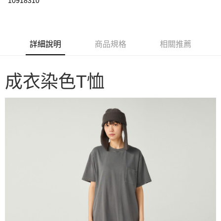
10918310
3 期 0 利率 每期
NT$504
21家銀行
6 期 0 利率 每期
NT$252
21家銀行
合作金庫商業銀行
第一商業銀行
華南商業銀行
彰化商業銀行
合作金庫商業銀行
第一商業銀行
LINE Pay
詳細說明
商品規格
相關推薦
上海商業儲蓄銀行
台北富邦商業銀行
華南商業銀行
彰化商業銀行
國泰世華商業銀行
兆豐國際商業銀行
Apple Pay
上海商業儲蓄銀行
台北富邦商業銀行
臺灣中小企業銀行
台中商業銀行
國泰世華商業銀行
兆豐國際商業銀行
成衣染色T恤
匯豐（台灣）商業銀行
華泰商業銀行
Google Pay
臺灣中小企業銀行
台中商業銀行
聯邦商業銀行
遠東國際商業銀行
匯豐（台灣）商業銀行
華泰商業銀行
AFTEE先享後付
元大商業銀行
永豐商業銀行
聯邦商業銀行
遠東國際商業銀行
玉山商業銀行
星展（台灣）商業銀行
相關說明
元大商業銀行
永豐商業銀行
台新國際商業銀行
中國信託商業銀行
【關於「AFTEE先享後付」】
玉山商業銀行
星展（台灣）商業銀行
台灣樂天信用卡公司
AFTEE先享後付是「在收到商品之後才付款」的支付方式。 讓您購物簡單
台新國際商業銀行
中國信託商業銀行
運送方式
便利好安心！
台灣樂天信用卡公司
１．簡單：不需註冊會員、不需綁卡、不需儲值。
宅配
２．便利：只要手機號碼，簡訊認證，即可結帳。
每筆NT$100，滿NT$2,000(含以上)免運費
３．安心：先確認商品／服務後，再付款。
【「AFTEE先享後付」結帳流程】
１．於結帳方式選擇「AFTEE先享後付」後，將跳轉至「AFTEE先享後付」
結帳頁面，進行簡訊認證並確認金額後，即可完成結帳。
２．訂單成立數日內，您將收到繳費通知簡訊。
３．收到繳費通知簡訊後14天內，點擊此簡訊中的連結，可透過四大超商／