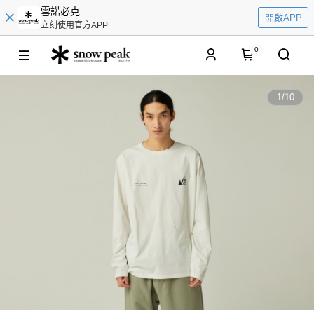
雪諾必克
開啟APP
立刻使用官方APP
0
1
/
10