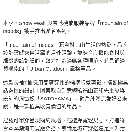
ATM／網路銀行／等多元方式進行付款，方視為交易完成。
※ 請注意：結帳手續完成當下不需立刻繳費，但若您需要取消訂單，請聯絡
購買商品的店家。未經商家同意取消之訂單仍視為有效，需透過AFTEE先享
後付繳納相關費用。
本季，Snow Peak 與雪地機能服裝品牌「mountain of
※ 交易是否成功請以「AFTEE先享後付 」之結帳頁面顯示為準，若有關於
moods」攜手推出聯名系列。
是否繳費成功／繳費後需取消欲退款等相關疑問，請聯繫「AFTEE先享後付
客戶支援中心」
https://netprotections.freshdesk.com/support/home
「mountain of moods」源自對高山生活的熱愛，品牌
【注意事項】
１．透過由恩沛科技股份有限公司提供之「AFTEE先享後付」服務完成之交
設計靈感來自活躍的戶外經驗，並結合高機能素材與
易，需依本服務之必要範圍內提供個人資料，並將交易相關給付款項請求債
細緻的設計細節，致力打造適應各種環境、兼具舒適
權轉讓予恩沛科技股份有限公司。
２．關於個人資料處理事宜，請瀏覽以下網址：
與機能的「Urban Outdoor」風格單品。
https://aftee.tw/terms/#terms3
３．未成年的使用者請事先徵得法定代理人或監護人之同意方可使用
這款長袖T恤採用高實穿性的標準版型剪裁，搭配極具
「AFTEE先享後付」，若未經同意申辦者引起之損失，本公司不負相關責
任。
話題性的設計：圖案取自創意總監福山正和先生參與
４．使用「AFTEE先享後付」時，將依據個別帳號之用戶狀況，依本公司即
設計的滑雪板「SATOYAMA」，對戶外潮流愛好者來
時審查核予不同之上限額度；若仍有額度不足之情形，本公司將視審查結果
請求用戶進行身份認證。
說，是一款極具收藏價值的單品。
５．嚴禁一人註冊多個帳號或使用他人資訊註冊。若發現惡意使用之情形，
恩沛科技股份有限公司將有權停止該用戶之使用額度並採取法律行動。
建議可單穿呈現簡約風格，或選擇寬鬆尺寸，打造符
合本季潮流的寬版穿搭。無論是城市穿搭還是戶外活