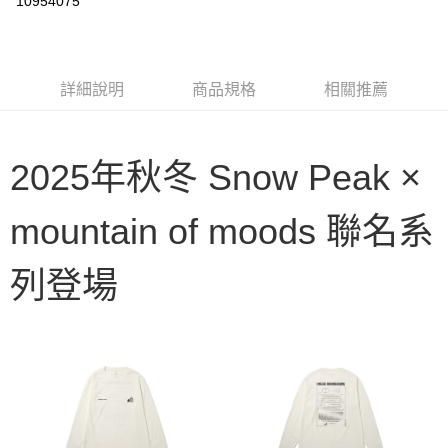
10954075
3 期 0 利率 每期
NT$504
21家銀行
6 期 0 利率 每期
NT$252
21家銀行
合作金庫商業銀行
第一商業銀行
華南商業銀行
彰化商業銀行
合作金庫商業銀行
第一商業銀行
LINE Pay
詳細說明
商品規格
相關推薦
上海商業儲蓄銀行
台北富邦商業銀行
華南商業銀行
彰化商業銀行
國泰世華商業銀行
兆豐國際商業銀行
Apple Pay
上海商業儲蓄銀行
台北富邦商業銀行
臺灣中小企業銀行
台中商業銀行
國泰世華商業銀行
兆豐國際商業銀行
匯豐（台灣）商業銀行
華泰商業銀行
Google Pay
2025年秋冬 Snow Peak ×
臺灣中小企業銀行
台中商業銀行
聯邦商業銀行
遠東國際商業銀行
匯豐（台灣）商業銀行
華泰商業銀行
AFTEE先享後付
元大商業銀行
永豐商業銀行
聯邦商業銀行
遠東國際商業銀行
mountain of moods 聯名系
玉山商業銀行
星展（台灣）商業銀行
相關說明
元大商業銀行
永豐商業銀行
台新國際商業銀行
中國信託商業銀行
【關於「AFTEE先享後付」】
玉山商業銀行
星展（台灣）商業銀行
台灣樂天信用卡公司
AFTEE先享後付是「在收到商品之後才付款」的支付方式。 讓您購物簡單
台新國際商業銀行
中國信託商業銀行
運送方式
列登場
便利好安心！
台灣樂天信用卡公司
１．簡單：不需註冊會員、不需綁卡、不需儲值。
宅配
２．便利：只要手機號碼，簡訊認證，即可結帳。
每筆NT$100，滿NT$2,000(含以上)免運費
３．安心：先確認商品／服務後，再付款。
【「AFTEE先享後付」結帳流程】
１．於結帳方式選擇「AFTEE先享後付」後，將跳轉至「AFTEE先享後付」
結帳頁面，進行簡訊認證並確認金額後，即可完成結帳。
２．訂單成立數日內，您將收到繳費通知簡訊。
３．收到繳費通知簡訊後14天內，點擊此簡訊中的連結，可透過四大超商／