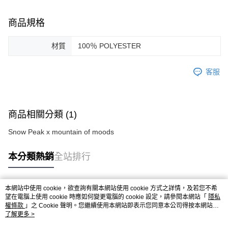
商品規格
材質
100％ POLYESTER
客服
商品相關分類 (1)
Snow Peak x mountain of moods
本分類熱銷
全站排行
本網站中使用 cookie，欲查詢有關本網站使用 cookie 方式之詳情，及若您不希
熱門標籤
望在電腦上使用 cookie 時應如何變更電腦的 cookie 設定，請參閱本網站「
隱私
權條款
」之 Cookie 聲明。您繼續使用本網站即表示您同意本公司得按本網站使
用條款之 Cookie 聲明使用 cookie。
了解更多 >