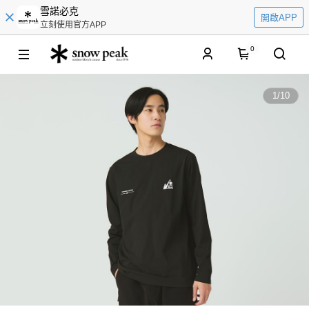
雪諾必克
開啟APP
立刻使用官方APP
0
1
/
10