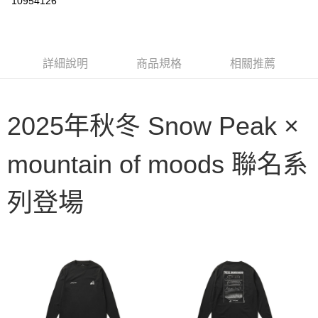
10954126
3 期 0 利率 每期
NT$504
21家銀行
6 期 0 利率 每期
NT$252
21家銀行
合作金庫商業銀行
第一商業銀行
華南商業銀行
彰化商業銀行
合作金庫商業銀行
第一商業銀行
LINE Pay
詳細說明
商品規格
相關推薦
上海商業儲蓄銀行
台北富邦商業銀行
華南商業銀行
彰化商業銀行
國泰世華商業銀行
兆豐國際商業銀行
Apple Pay
上海商業儲蓄銀行
台北富邦商業銀行
臺灣中小企業銀行
台中商業銀行
國泰世華商業銀行
兆豐國際商業銀行
匯豐（台灣）商業銀行
華泰商業銀行
Google Pay
2025年秋冬 Snow Peak ×
臺灣中小企業銀行
台中商業銀行
聯邦商業銀行
遠東國際商業銀行
匯豐（台灣）商業銀行
華泰商業銀行
AFTEE先享後付
元大商業銀行
永豐商業銀行
聯邦商業銀行
遠東國際商業銀行
mountain of moods 聯名系
玉山商業銀行
星展（台灣）商業銀行
相關說明
元大商業銀行
永豐商業銀行
台新國際商業銀行
中國信託商業銀行
【關於「AFTEE先享後付」】
玉山商業銀行
星展（台灣）商業銀行
台灣樂天信用卡公司
AFTEE先享後付是「在收到商品之後才付款」的支付方式。 讓您購物簡單
台新國際商業銀行
中國信託商業銀行
運送方式
列登場
便利好安心！
台灣樂天信用卡公司
１．簡單：不需註冊會員、不需綁卡、不需儲值。
宅配
２．便利：只要手機號碼，簡訊認證，即可結帳。
每筆NT$100，滿NT$2,000(含以上)免運費
３．安心：先確認商品／服務後，再付款。
【「AFTEE先享後付」結帳流程】
１．於結帳方式選擇「AFTEE先享後付」後，將跳轉至「AFTEE先享後付」
結帳頁面，進行簡訊認證並確認金額後，即可完成結帳。
２．訂單成立數日內，您將收到繳費通知簡訊。
３．收到繳費通知簡訊後14天內，點擊此簡訊中的連結，可透過四大超商／