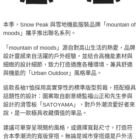
ATM／網路銀行／等多元方式進行付款，方視為交易完成。
※ 請注意：結帳手續完成當下不需立刻繳費，但若您需要取消訂單，請聯絡
購買商品的店家。未經商家同意取消之訂單仍視為有效，需透過AFTEE先享
後付繳納相關費用。
本季，Snow Peak 與雪地機能服裝品牌「mountain of
※ 交易是否成功請以「AFTEE先享後付 」之結帳頁面顯示為準，若有關於
moods」攜手推出聯名系列。
是否繳費成功／繳費後需取消欲退款等相關疑問，請聯繫「AFTEE先享後付
客戶支援中心」
https://netprotections.freshdesk.com/support/home
「mountain of moods」源自對高山生活的熱愛，品牌
【注意事項】
１．透過由恩沛科技股份有限公司提供之「AFTEE先享後付」服務完成之交
設計靈感來自活躍的戶外經驗，並結合高機能素材與
易，需依本服務之必要範圍內提供個人資料，並將交易相關給付款項請求債
細緻的設計細節，致力打造適應各種環境、兼具舒適
權轉讓予恩沛科技股份有限公司。
２．關於個人資料處理事宜，請瀏覽以下網址：
與機能的「Urban Outdoor」風格單品。
https://aftee.tw/terms/#terms3
３．未成年的使用者請事先徵得法定代理人或監護人之同意方可使用
這款長袖T恤採用高實穿性的標準版型剪裁，搭配極具
「AFTEE先享後付」，若未經同意申辦者引起之損失，本公司不負相關責
任。
話題性的設計：圖案取自創意總監福山正和先生參與
４．使用「AFTEE先享後付」時，將依據個別帳號之用戶狀況，依本公司即
設計的滑雪板「SATOYAMA」，對戶外潮流愛好者來
時審查核予不同之上限額度；若仍有額度不足之情形，本公司將視審查結果
請求用戶進行身份認證。
說，是一款極具收藏價值的單品。
５．嚴禁一人註冊多個帳號或使用他人資訊註冊。若發現惡意使用之情形，
恩沛科技股份有限公司將有權停止該用戶之使用額度並採取法律行動。
建議可單穿呈現簡約風格，或選擇寬鬆尺寸，打造符
合本季潮流的寬版穿搭。無論是城市穿搭還是戶外活