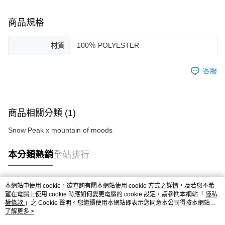
商品規格
材質
100％ POLYESTER
客服
商品相關分類 (1)
Snow Peak x mountain of moods
本分類熱銷
全站排行
本網站中使用 cookie，欲查詢有關本網站使用 cookie 方式之詳情，及若您不希
熱門標籤
望在電腦上使用 cookie 時應如何變更電腦的 cookie 設定，請參閱本網站「
隱私
權條款
」之 Cookie 聲明。您繼續使用本網站即表示您同意本公司得按本網站使
用條款之 Cookie 聲明使用 cookie。
了解更多 >