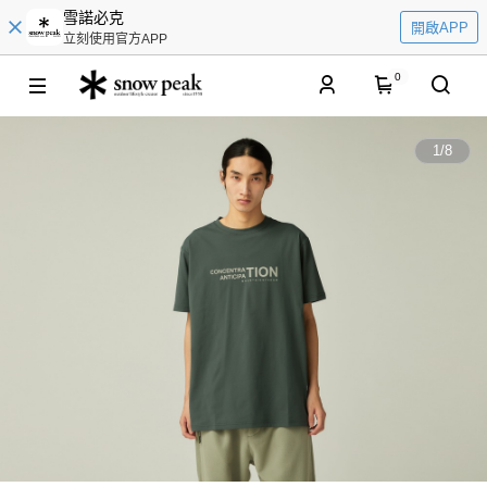
雪諾必克
開啟APP
立刻使用官方APP
0
1
/
8