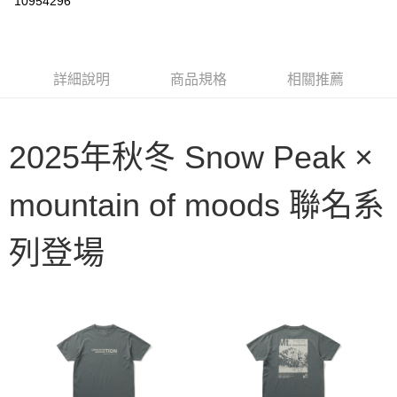
10954296
3 期 0 利率 每期
NT$426
21家銀行
6 期 0 利率 每期
NT$213
21家銀行
合作金庫商業銀行
第一商業銀行
華南商業銀行
彰化商業銀行
合作金庫商業銀行
第一商業銀行
LINE Pay
詳細說明
商品規格
相關推薦
上海商業儲蓄銀行
台北富邦商業銀行
華南商業銀行
彰化商業銀行
國泰世華商業銀行
兆豐國際商業銀行
Apple Pay
上海商業儲蓄銀行
台北富邦商業銀行
臺灣中小企業銀行
台中商業銀行
國泰世華商業銀行
兆豐國際商業銀行
匯豐（台灣）商業銀行
華泰商業銀行
Google Pay
2025年秋冬 Snow Peak ×
臺灣中小企業銀行
台中商業銀行
聯邦商業銀行
遠東國際商業銀行
匯豐（台灣）商業銀行
華泰商業銀行
AFTEE先享後付
元大商業銀行
永豐商業銀行
聯邦商業銀行
遠東國際商業銀行
mountain of moods 聯名系
玉山商業銀行
星展（台灣）商業銀行
相關說明
元大商業銀行
永豐商業銀行
台新國際商業銀行
中國信託商業銀行
【關於「AFTEE先享後付」】
玉山商業銀行
星展（台灣）商業銀行
台灣樂天信用卡公司
AFTEE先享後付是「在收到商品之後才付款」的支付方式。 讓您購物簡單
台新國際商業銀行
中國信託商業銀行
運送方式
列登場
便利好安心！
台灣樂天信用卡公司
１．簡單：不需註冊會員、不需綁卡、不需儲值。
宅配
２．便利：只要手機號碼，簡訊認證，即可結帳。
每筆NT$100，滿NT$2,000(含以上)免運費
３．安心：先確認商品／服務後，再付款。
【「AFTEE先享後付」結帳流程】
１．於結帳方式選擇「AFTEE先享後付」後，將跳轉至「AFTEE先享後付」
結帳頁面，進行簡訊認證並確認金額後，即可完成結帳。
２．訂單成立數日內，您將收到繳費通知簡訊。
３．收到繳費通知簡訊後14天內，點擊此簡訊中的連結，可透過四大超商／