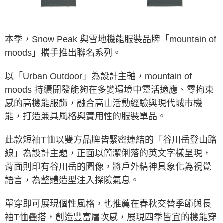
ATM／網路銀行／等多元方式進行付款，方視為交易完成。
※ 請注意：結帳手續完成當下不需立刻繳費，但若您需要取消訂單，請聯絡
購買商品的店家。未經商家同意取消之訂單仍視為有效，需透過AFTEE先享
後付繳納相關費用。
本季，Snow Peak 與雪地機能服裝品牌「mountain of
※ 交易是否成功請以「AFTEE先享後付 」之結帳頁面顯示為準，若有關於
moods」攜手推出聯名系列。
是否繳費成功／繳費後需取消欲退款等相關疑問，請聯繫「AFTEE先享後付
客戶支援中心」
https://netprotections.freshdesk.com/support/home
以「Urban Outdoor」為設計主軸，mountain of
【注意事項】
１．透過由恩沛科技股份有限公司提供之「AFTEE先享後付」服務完成之交
moods 持續開發能夠在多變環境中靈活適應、零拘束
易，需依本服務之必要範圍內提供個人資料，並將交易相關給付款項請求債
感的高機能服飾，融合高山活動經驗與現代城市機
權轉讓予恩沛科技股份有限公司。
２．關於個人資料處理事宜，請瀏覽以下網址：
能，打造兼具風格與實用性的服裝單品。
https://aftee.tw/terms/#terms3
３．未成年的使用者請事先徵得法定代理人或監護人之同意方可使用
此款短袖T恤以雙方品牌皆緊密連結的「谷川岳登山路
「AFTEE先享後付」，若未經同意申辦者引起之損失，本公司不負相關責
任。
線」為設計主題，正面以簡潔俐落的英文字樣呈現，
４．使用「AFTEE先享後付」時，將依據個別帳號之用戶狀況，依本公司即
背面則印有谷川岳的圖像，將戶外精神具象化為視覺
時審查核予不同之上限額度；若仍有額度不足之情形，本公司將視審查結果
請求用戶進行身份認證。
語言，為整體造型注入探險氣息。
５．嚴禁一人註冊多個帳號或使用他人資訊註冊。若發現惡意使用之情形，
恩沛科技股份有限公司將有權停止該用戶之使用額度並採取法律行動。
單穿即可展現個性風格，也推薦在春秋交替季節與長
袖T恤疊搭，創造豐富層次感，展現四季皆宜的機能穿