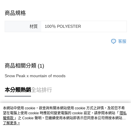
商品規格
材質
100％ POLYESTER
客服
商品相關分類 (1)
Snow Peak x mountain of moods
本分類熱銷
全站排行
本網站中使用 cookie，欲查詢有關本網站使用 cookie 方式之詳情，及若您不希
熱門標籤
望在電腦上使用 cookie 時應如何變更電腦的 cookie 設定，請參閱本網站「
隱私
權條款
」之 Cookie 聲明。您繼續使用本網站即表示您同意本公司得按本網站使
用條款之 Cookie 聲明使用 cookie。
了解更多 >