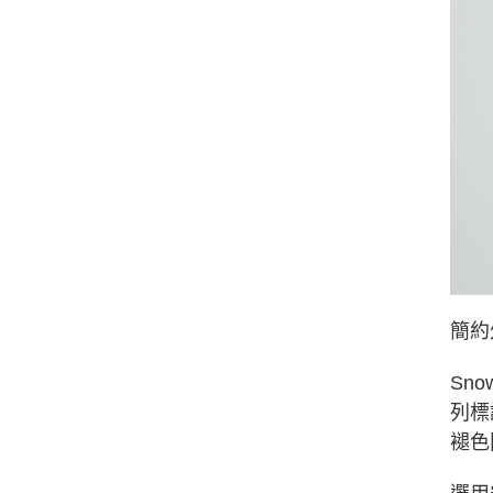
簡約
Sno
列標
褪色