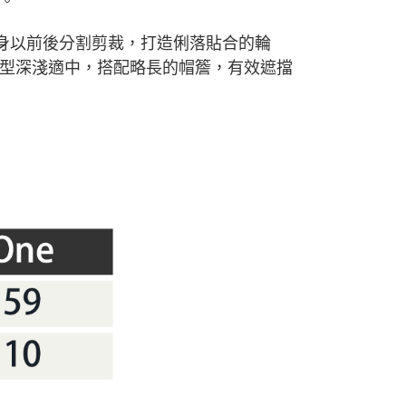
。
。帽身以前後分割剪裁，打造俐落貼合的輪
型深淺適中，搭配略長的帽簷，有效遮擋