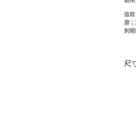
選用
這款
廓；
刺眼
尺