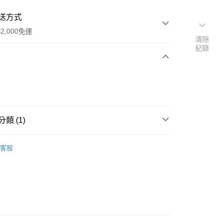
送方式
2,000免運
清除
紀錄
次付款
期付款
0 利率 每期
NT$573
21家銀行
類 (1)
0 利率 每期
NT$286
21家銀行
庫商業銀行
第一商業銀行
業銀行
彰化商業銀行
Life Value - 日本服飾系列
Cap & Hat／休閒帽系列
庫商業銀行
第一商業銀行
業儲蓄銀行
台北富邦商業銀行
客服
業銀行
彰化商業銀行
華商業銀行
兆豐國際商業銀行
業儲蓄銀行
台北富邦商業銀行
小企業銀行
台中商業銀行
華商業銀行
兆豐國際商業銀行
台灣）商業銀行
華泰商業銀行
y
小企業銀行
台中商業銀行
業銀行
遠東國際商業銀行
台灣）商業銀行
華泰商業銀行
享後付
業銀行
永豐商業銀行
業銀行
遠東國際商業銀行
業銀行
星展（台灣）商業銀行
業銀行
永豐商業銀行
FTEE先享後付」】
際商業銀行
中國信託商業銀行