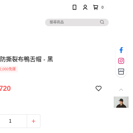
0
BI 防撕裂布鴨舌帽 - 黑
2,000免運
720