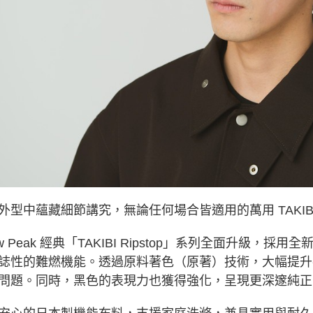
３．未成
「AFTE
任。
４．使用「
即時審查
結果請求
５．嚴禁
形，恩沛
動。
外型中蘊藏細節講究，無論任何場合皆適用的萬用 TAKIB
w Peak 經典「TAKIBI Ripstop」系列全面升級，採用
誌性的難燃機能。透過原料著色（原著）技術，大幅提升
問題。同時，黑色的表現力也獲得強化，呈現更深邃純正