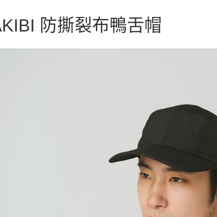
玉山商
AFTEE
台灣樂
台新國
便利好安
運送方式
AKIBI 防撕裂布鴨舌帽
台灣樂
１．簡單
２．便利
宅配
３．安心
每筆NT$1
【「AFT
１．於結帳
付」結帳
２．訂單
３．收到繳
／ATM／
※ 請注意
絡購買商品
先享後付
※ 交易是
是否繳費成
付客戶支
【注意事
１．透過由
交易，需
求債權轉
２．關於
https://aft