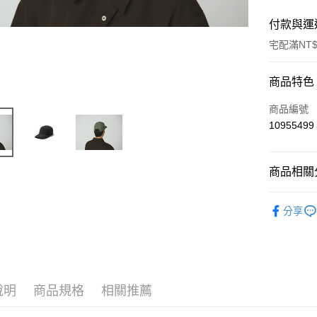
付款與運
宅配滿NT$
付款方式
商品特色
信用卡一
商品編號
10955499
信用卡分
3 期 
商品相關分
6 期 
合作金
華南商
Outdoor 
合作金
LINE Pay
上海商
分享
華南商
國泰世
Apple Pay
上海商
臺灣中
國泰世
匯豐（
Google Pa
臺灣中
聯邦商
匯豐（
AFTEE先
元大商
聯邦商
說明
商品規格
相關推薦
玉山商
相關說明
元大商
【關於「A
台新國