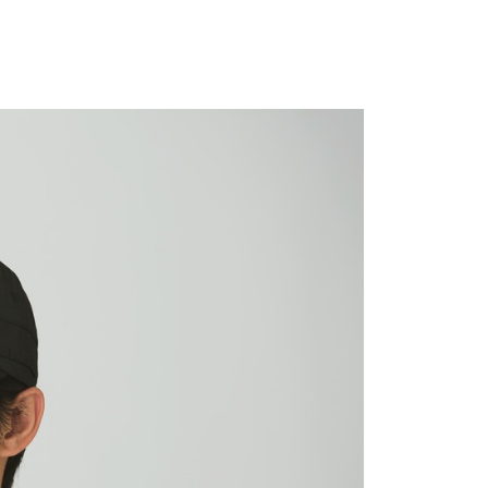
業銀行
星展（台灣）商業銀行
先享後付是「在收到商品之後才付款」的支付方式。 讓您購物簡單
天信用卡公司
際商業銀行
中國信託商業銀行
心！
天信用卡公司
：不需註冊會員、不需綁卡、不需儲值。
：只要手機號碼，簡訊認證，即可結帳。
：先確認商品／服務後，再付款。
00，滿NT$2,000(含以上)免運費
EE先享後付」結帳流程】
方式選擇「AFTEE先享後付」後，將跳轉至「AFTEE先享後
頁面，進行簡訊認證並確認金額後，即可完成結帳。
成立數日內，您將收到繳費通知簡訊。
費通知簡訊後14天內，點擊此簡訊中的連結，可透過四大超商
網路銀行／等多元方式進行付款，方視為交易完成。
：結帳手續完成當下不需立刻繳費，但若您需要取消訂單，請聯
的店家。未經商家同意取消之訂單仍視為有效，需透過AFTEE
繳納相關費用。
否成功請以「AFTEE先享後付 」之結帳頁面顯示為準，若有關於
功／繳費後需取消欲退款等相關疑問，請聯繫「AFTEE先享後
援中心」
https://netprotections.freshdesk.com/support/home
項】
恩沛科技股份有限公司提供之「AFTEE先享後付」服務完成之
依本服務之必要範圍內提供個人資料，並將交易相關給付款項請
讓予恩沛科技股份有限公司。
個人資料處理事宜，請瀏覽以下網址：
ee.tw/terms/#terms3