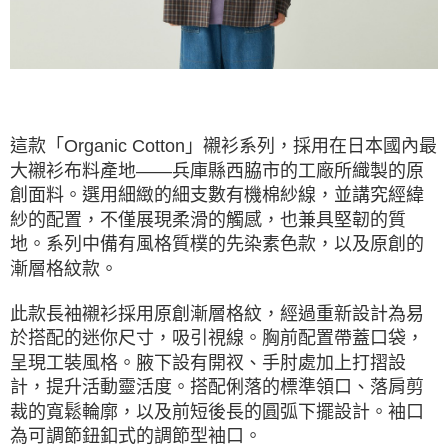
ATM／網路銀行／等多元方式進行付款，方視為交易完成。
※ 請注意：結帳手續完成當下不需立刻繳費，但若您需要取消訂單，請聯絡
購買商品的店家。未經商家同意取消之訂單仍視為有效，需透過AFTEE先享
後付繳納相關費用。
※ 交易是否成功請以「AFTEE先享後付 」之結帳頁面顯示為準，若有關於
是否繳費成功／繳費後需取消欲退款等相關疑問，請聯繫「AFTEE先享後付
客戶支援中心」
https://netprotections.freshdesk.com/support/home
這款「Organic Cotton」襯衫系列，採用在日本國內最
【注意事項】
大襯衫布料產地——兵庫縣西脇市的工廠所織製的原
１．透過由恩沛科技股份有限公司提供之「AFTEE先享後付」服務完成之交
創面料。選用細緻的細支數有機棉紗線，並講究經緯
易，需依本服務之必要範圍內提供個人資料，並將交易相關給付款項請求債
權轉讓予恩沛科技股份有限公司。
紗的配置，不僅展現柔滑的觸感，也兼具堅韌的質
２．關於個人資料處理事宜，請瀏覽以下網址：
地。系列中備有風格質樸的先染素色款，以及原創的
https://aftee.tw/terms/#terms3
３．未成年的使用者請事先徵得法定代理人或監護人之同意方可使用
漸層格紋款。
「AFTEE先享後付」，若未經同意申辦者引起之損失，本公司不負相關責
任。
此款長袖襯衫採用原創漸層格紋，經過重新設計為易
４．使用「AFTEE先享後付」時，將依據個別帳號之用戶狀況，依本公司即
於搭配的迷你尺寸，吸引視線。胸前配置帶蓋口袋，
時審查核予不同之上限額度；若仍有額度不足之情形，本公司將視審查結果
請求用戶進行身份認證。
呈現工裝風格。腋下設有開衩、手肘處加上打摺設
５．嚴禁一人註冊多個帳號或使用他人資訊註冊。若發現惡意使用之情形，
計，提升活動靈活度。搭配俐落的標準領口、落肩剪
恩沛科技股份有限公司將有權停止該用戶之使用額度並採取法律行動。
裁的寬鬆輪廓，以及前短後長的圓弧下擺設計。袖口
為可調節鈕釦式的調節型袖口。