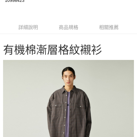
10956423
3 期 0 利率 每期
NT$1,133
21家銀行
6 期 0 利率 每期
NT$566
21家銀行
合作金庫商業銀行
第一商業銀行
華南商業銀行
彰化商業銀行
合作金庫商業銀行
第一商業銀行
LINE Pay
詳細說明
商品規格
相關推薦
上海商業儲蓄銀行
台北富邦商業銀行
華南商業銀行
彰化商業銀行
國泰世華商業銀行
兆豐國際商業銀行
Apple Pay
上海商業儲蓄銀行
台北富邦商業銀行
臺灣中小企業銀行
台中商業銀行
國泰世華商業銀行
兆豐國際商業銀行
有機棉漸層格紋襯衫
匯豐（台灣）商業銀行
華泰商業銀行
Google Pay
臺灣中小企業銀行
台中商業銀行
聯邦商業銀行
遠東國際商業銀行
匯豐（台灣）商業銀行
華泰商業銀行
AFTEE先享後付
元大商業銀行
永豐商業銀行
聯邦商業銀行
遠東國際商業銀行
玉山商業銀行
星展（台灣）商業銀行
相關說明
元大商業銀行
永豐商業銀行
台新國際商業銀行
中國信託商業銀行
【關於「AFTEE先享後付」】
玉山商業銀行
星展（台灣）商業銀行
台灣樂天信用卡公司
AFTEE先享後付是「在收到商品之後才付款」的支付方式。 讓您購物簡單
台新國際商業銀行
中國信託商業銀行
運送方式
便利好安心！
台灣樂天信用卡公司
１．簡單：不需註冊會員、不需綁卡、不需儲值。
宅配
２．便利：只要手機號碼，簡訊認證，即可結帳。
每筆NT$100，滿NT$2,000(含以上)免運費
３．安心：先確認商品／服務後，再付款。
【「AFTEE先享後付」結帳流程】
１．於結帳方式選擇「AFTEE先享後付」後，將跳轉至「AFTEE先享後付」
結帳頁面，進行簡訊認證並確認金額後，即可完成結帳。
２．訂單成立數日內，您將收到繳費通知簡訊。
３．收到繳費通知簡訊後14天內，點擊此簡訊中的連結，可透過四大超商／