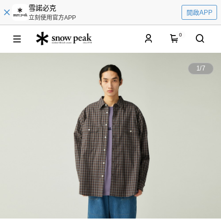
雪諾必克
開啟APP
立刻使用官方APP
0
1
/
7