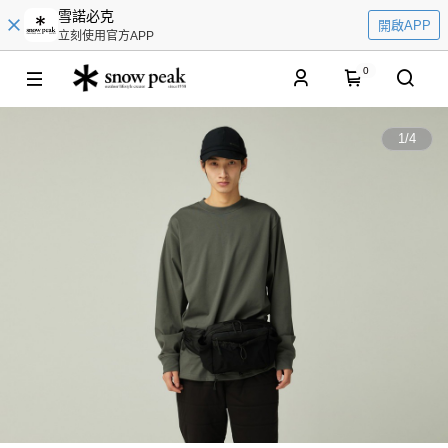
雪諾必克
開啟APP
立刻使用官方APP
0
1
/
4