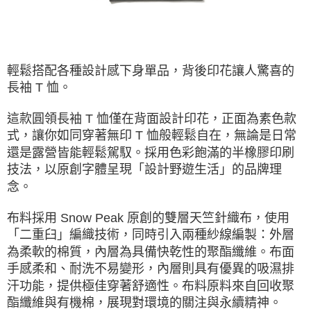
ATM／網路銀行／等多元方式進行付款，方視為交易完成。
※ 請注意：結帳手續完成當下不需立刻繳費，但若您需要取消訂單，請聯絡
購買商品的店家。未經商家同意取消之訂單仍視為有效，需透過AFTEE先享
後付繳納相關費用。
※ 交易是否成功請以「AFTEE先享後付 」之結帳頁面顯示為準，若有關於
輕鬆搭配各種設計感下身單品，背後印花讓人驚喜的
是否繳費成功／繳費後需取消欲退款等相關疑問，請聯繫「AFTEE先享後付
客戶支援中心」
https://netprotections.freshdesk.com/support/home
長袖 T 恤。
【注意事項】
這款圓領長袖 T 恤僅在背面設計印花，正面為素色款
１．透過由恩沛科技股份有限公司提供之「AFTEE先享後付」服務完成之交
式，讓你如同穿著無印 T 恤般輕鬆自在，無論是日常
易，需依本服務之必要範圍內提供個人資料，並將交易相關給付款項請求債
權轉讓予恩沛科技股份有限公司。
還是露營皆能輕鬆駕馭。採用色彩飽滿的半橡膠印刷
２．關於個人資料處理事宜，請瀏覽以下網址：
技法，以原創字體呈現「設計野遊生活」的品牌理
https://aftee.tw/terms/#terms3
３．未成年的使用者請事先徵得法定代理人或監護人之同意方可使用
念。
「AFTEE先享後付」，若未經同意申辦者引起之損失，本公司不負相關責
任。
布料採用 Snow Peak 原創的雙層天竺針織布，使用
４．使用「AFTEE先享後付」時，將依據個別帳號之用戶狀況，依本公司即
「二重臼」編織技術，同時引入兩種紗線編製：外層
時審查核予不同之上限額度；若仍有額度不足之情形，本公司將視審查結果
請求用戶進行身份認證。
為柔軟的棉質，內層為具備快乾性的聚酯纖維。布面
５．嚴禁一人註冊多個帳號或使用他人資訊註冊。若發現惡意使用之情形，
手感柔和、耐洗不易變形，內層則具有優異的吸濕排
恩沛科技股份有限公司將有權停止該用戶之使用額度並採取法律行動。
汗功能，提供極佳穿著舒適性。布料原料來自回收聚
酯纖維與有機棉，展現對環境的關注與永續精神。