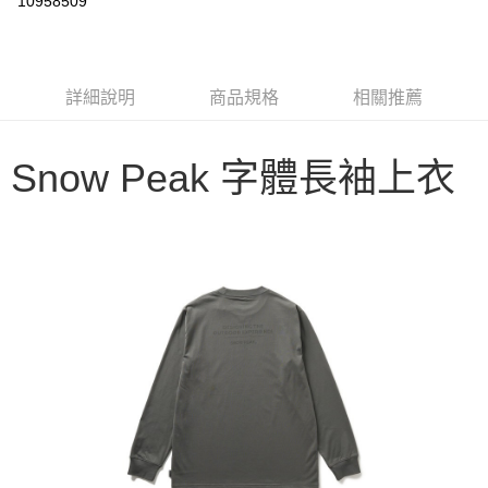
10958509
3 期 0 利率 每期
NT$426
21家銀行
6 期 0 利率 每期
NT$213
21家銀行
合作金庫商業銀行
第一商業銀行
華南商業銀行
彰化商業銀行
合作金庫商業銀行
第一商業銀行
LINE Pay
詳細說明
商品規格
相關推薦
上海商業儲蓄銀行
台北富邦商業銀行
華南商業銀行
彰化商業銀行
國泰世華商業銀行
兆豐國際商業銀行
Apple Pay
上海商業儲蓄銀行
台北富邦商業銀行
臺灣中小企業銀行
台中商業銀行
國泰世華商業銀行
兆豐國際商業銀行
Snow Peak 字體長袖上衣
匯豐（台灣）商業銀行
華泰商業銀行
Google Pay
臺灣中小企業銀行
台中商業銀行
聯邦商業銀行
遠東國際商業銀行
匯豐（台灣）商業銀行
華泰商業銀行
AFTEE先享後付
元大商業銀行
永豐商業銀行
聯邦商業銀行
遠東國際商業銀行
玉山商業銀行
星展（台灣）商業銀行
相關說明
元大商業銀行
永豐商業銀行
台新國際商業銀行
中國信託商業銀行
【關於「AFTEE先享後付」】
玉山商業銀行
星展（台灣）商業銀行
台灣樂天信用卡公司
AFTEE先享後付是「在收到商品之後才付款」的支付方式。 讓您購物簡單
台新國際商業銀行
中國信託商業銀行
運送方式
便利好安心！
台灣樂天信用卡公司
１．簡單：不需註冊會員、不需綁卡、不需儲值。
宅配
２．便利：只要手機號碼，簡訊認證，即可結帳。
每筆NT$100，滿NT$2,000(含以上)免運費
３．安心：先確認商品／服務後，再付款。
【「AFTEE先享後付」結帳流程】
１．於結帳方式選擇「AFTEE先享後付」後，將跳轉至「AFTEE先享後付」
結帳頁面，進行簡訊認證並確認金額後，即可完成結帳。
２．訂單成立數日內，您將收到繳費通知簡訊。
３．收到繳費通知簡訊後14天內，點擊此簡訊中的連結，可透過四大超商／