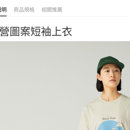
聯邦商
匯豐（
AFTEE先
元大商
聯邦商
說明
商品規格
相關推薦
玉山商
相關說明
元大商
【關於「A
台新國
玉山商
AFTEE
台灣樂
台新國
營圖案短袖上衣
便利好安
運送方式
台灣樂
１．簡單
２．便利
宅配
３．安心
每筆NT$1
【「AFT
１．於結帳
付」結帳
２．訂單
３．收到繳
／ATM／
※ 請注意
絡購買商品
先享後付
※ 交易是
是否繳費成
付客戶支
【注意事
１．透過由