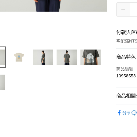
付款與運
宅配滿NT$
付款方式
商品特色
信用卡一
商品編號
10958553
信用卡分
3 期 
商品相關分
6 期 
合作金
華南商
Outdoor 
合作金
LINE Pay
上海商
分享
華南商
國泰世
Apple Pay
上海商
臺灣中
國泰世
匯豐（
Google Pa
臺灣中