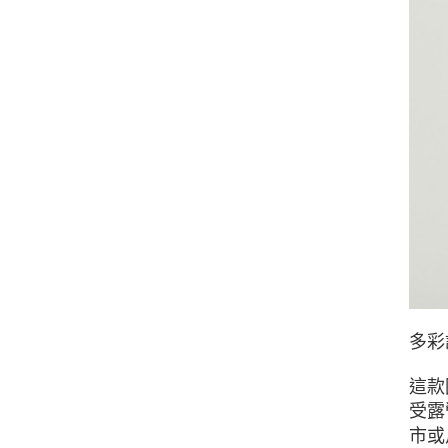
多彩
這款
受露
市或