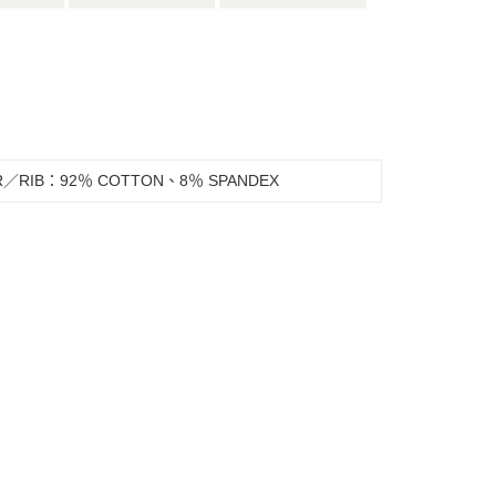
R／RIB：92％ COTTON、8％ SPANDEX