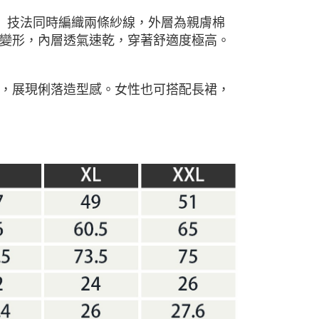
重臼」技法同時編織兩條紗線，外層為親膚棉
變形，內層透氣速乾，穿著舒適度極高。
，展現俐落造型感。女性也可搭配長裙，