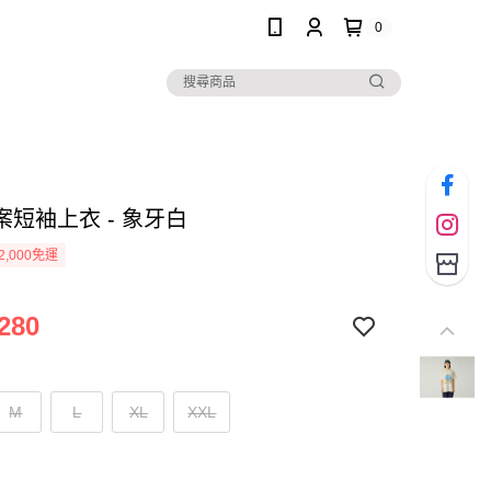
0
案短袖上衣 - 象牙白
2,000免運
280
M
L
XL
XXL