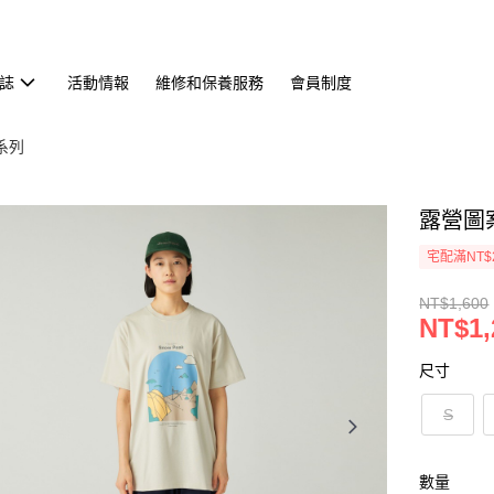
誌
活動情報
維修和保養服務
會員制度
恤系列
露營圖
宅配滿NT$
NT$1,600
NT$1,
尺寸
S
數量