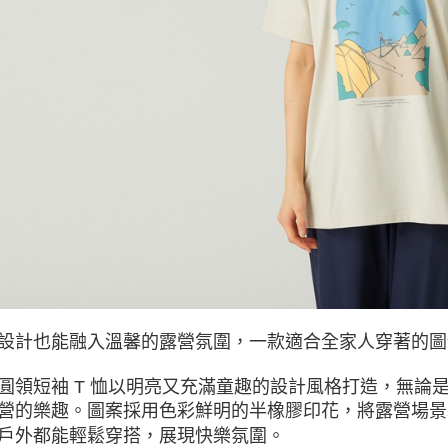
交易，需
求債權轉
２．關於
https://aft
３．未成
「AFTE
任。
４．使用「
即時審查
結果請求
５．嚴禁
形，恩沛
動。
設計也能融入溫馨的露營氛圍，一款適合全家人穿著的圖像
圓領短袖 T 恤以明亮又充滿童趣的設計風格打造，無論
營的樂趣。圖案採用色彩鮮明的半橡膠印花，將露營場景
戶外都能輕鬆穿搭，展現快樂氛圍。