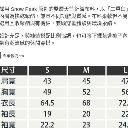
採用 Snow Peak 原創的雙層天竺針織布料，以「二
內層為快乾聚酯，兼具不同功能與質感。布料柔軟但不易
選用回收聚酯與有機棉，兼顧穿著體驗與環境永續。
設計充足，與褲裝搭配比例協調，也可將下擺紮進褲子內
帶有潮流感的休閒穿搭。
寸
※單位為cm