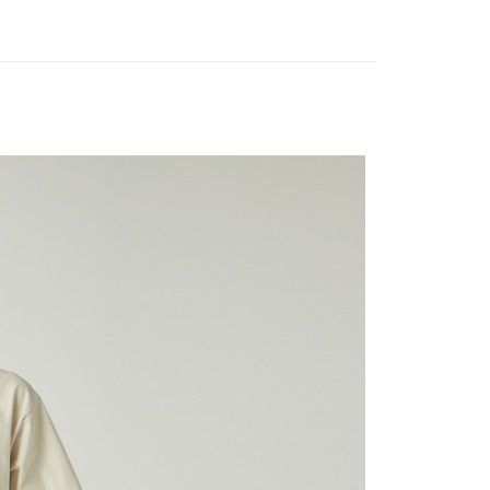
業銀行
遠東國際商業銀行
台灣）商業銀行
華泰商業銀行
享後付
業銀行
永豐商業銀行
業銀行
遠東國際商業銀行
業銀行
星展（台灣）商業銀行
業銀行
永豐商業銀行
FTEE先享後付」】
際商業銀行
中國信託商業銀行
業銀行
星展（台灣）商業銀行
先享後付是「在收到商品之後才付款」的支付方式。 讓您購物簡單
天信用卡公司
際商業銀行
中國信託商業銀行
心！
天信用卡公司
：不需註冊會員、不需綁卡、不需儲值。
：只要手機號碼，簡訊認證，即可結帳。
：先確認商品／服務後，再付款。
00，滿NT$2,000(含以上)免運費
EE先享後付」結帳流程】
方式選擇「AFTEE先享後付」後，將跳轉至「AFTEE先享後
頁面，進行簡訊認證並確認金額後，即可完成結帳。
成立數日內，您將收到繳費通知簡訊。
費通知簡訊後14天內，點擊此簡訊中的連結，可透過四大超商
網路銀行／等多元方式進行付款，方視為交易完成。
：結帳手續完成當下不需立刻繳費，但若您需要取消訂單，請聯
的店家。未經商家同意取消之訂單仍視為有效，需透過AFTEE
繳納相關費用。
否成功請以「AFTEE先享後付 」之結帳頁面顯示為準，若有關於
功／繳費後需取消欲退款等相關疑問，請聯繫「AFTEE先享後
援中心」
https://netprotections.freshdesk.com/support/home
項】
恩沛科技股份有限公司提供之「AFTEE先享後付」服務完成之