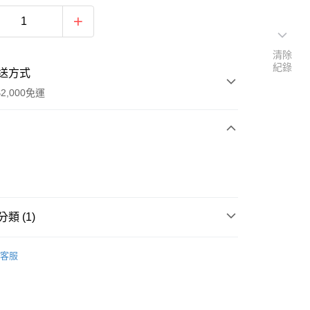
清除
紀錄
送方式
2,000免運
次付款
期付款
0 利率 每期
NT$426
21家銀行
類 (1)
0 利率 每期
NT$213
21家銀行
庫商業銀行
第一商業銀行
業銀行
彰化商業銀行
Life Value - 日本服飾系列
T-Shirt／T恤系列
庫商業銀行
第一商業銀行
業儲蓄銀行
台北富邦商業銀行
客服
業銀行
彰化商業銀行
華商業銀行
兆豐國際商業銀行
業儲蓄銀行
台北富邦商業銀行
小企業銀行
台中商業銀行
華商業銀行
兆豐國際商業銀行
台灣）商業銀行
華泰商業銀行
y
小企業銀行
台中商業銀行