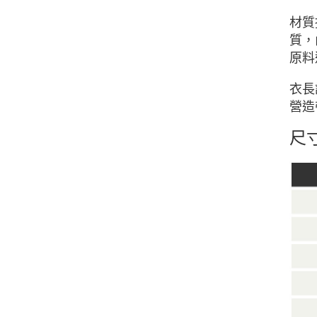
材質
質，
原料
衣長
營造
尺