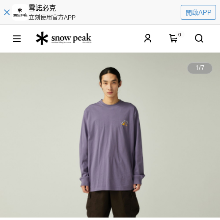
雪諾必克
開啟APP
立刻使用官方APP
0
1
/
7