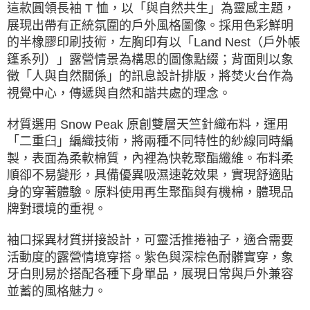
這款圓領長袖 T 恤，以「與自然共生」為靈感主題，
ATM／網路銀行／等多元方式進行付款，方視為交易完成。
※ 請注意：結帳手續完成當下不需立刻繳費，但若您需要取消訂單，請聯絡
展現出帶有正統氛圍的戶外風格圖像。採用色彩鮮明
購買商品的店家。未經商家同意取消之訂單仍視為有效，需透過AFTEE先享
的半橡膠印刷技術，左胸印有以「Land Nest（戶外帳
後付繳納相關費用。
篷系列）」露營情景為構思的圖像點綴；背面則以象
※ 交易是否成功請以「AFTEE先享後付 」之結帳頁面顯示為準，若有關於
是否繳費成功／繳費後需取消欲退款等相關疑問，請聯繫「AFTEE先享後付
徵「人與自然關係」的訊息設計排版，將焚火台作為
客戶支援中心」
https://netprotections.freshdesk.com/support/home
視覺中心，傳遞與自然和諧共處的理念。
【注意事項】
１．透過由恩沛科技股份有限公司提供之「AFTEE先享後付」服務完成之交
材質選用 Snow Peak 原創雙層天竺針織布料，運用
易，需依本服務之必要範圍內提供個人資料，並將交易相關給付款項請求債
「二重臼」編織技術，將兩種不同特性的紗線同時編
權轉讓予恩沛科技股份有限公司。
製，表面為柔軟棉質，內裡為快乾聚酯纖維。布料柔
２．關於個人資料處理事宜，請瀏覽以下網址：
https://aftee.tw/terms/#terms3
順卻不易變形，具備優異吸濕速乾效果，實現舒適貼
３．未成年的使用者請事先徵得法定代理人或監護人之同意方可使用
身的穿著體驗。原料使用再生聚酯與有機棉，體現品
「AFTEE先享後付」，若未經同意申辦者引起之損失，本公司不負相關責
牌對環境的重視。
任。
４．使用「AFTEE先享後付」時，將依據個別帳號之用戶狀況，依本公司即
時審查核予不同之上限額度；若仍有額度不足之情形，本公司將視審查結果
袖口採異材質拼接設計，可靈活推捲袖子，適合需要
請求用戶進行身份認證。
活動度的露營情境穿搭。紫色與深棕色耐髒實穿，象
５．嚴禁一人註冊多個帳號或使用他人資訊註冊。若發現惡意使用之情形，
恩沛科技股份有限公司將有權停止該用戶之使用額度並採取法律行動。
牙白則易於搭配各種下身單品，展現日常與戶外兼容
並蓄的風格魅力。