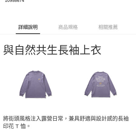
10958674
3 期 0 利率 每期
NT$426
21家銀行
6 期 0 利率 每期
NT$213
21家銀行
合作金庫商業銀行
第一商業銀行
華南商業銀行
彰化商業銀行
合作金庫商業銀行
第一商業銀行
LINE Pay
詳細說明
商品規格
相關推薦
上海商業儲蓄銀行
台北富邦商業銀行
華南商業銀行
彰化商業銀行
國泰世華商業銀行
兆豐國際商業銀行
Apple Pay
上海商業儲蓄銀行
台北富邦商業銀行
臺灣中小企業銀行
台中商業銀行
國泰世華商業銀行
兆豐國際商業銀行
與自然共生長袖上衣
匯豐（台灣）商業銀行
華泰商業銀行
Google Pay
臺灣中小企業銀行
台中商業銀行
聯邦商業銀行
遠東國際商業銀行
匯豐（台灣）商業銀行
華泰商業銀行
AFTEE先享後付
元大商業銀行
永豐商業銀行
聯邦商業銀行
遠東國際商業銀行
玉山商業銀行
星展（台灣）商業銀行
相關說明
元大商業銀行
永豐商業銀行
台新國際商業銀行
中國信託商業銀行
【關於「AFTEE先享後付」】
玉山商業銀行
星展（台灣）商業銀行
台灣樂天信用卡公司
AFTEE先享後付是「在收到商品之後才付款」的支付方式。 讓您購物簡單
台新國際商業銀行
中國信託商業銀行
運送方式
便利好安心！
台灣樂天信用卡公司
１．簡單：不需註冊會員、不需綁卡、不需儲值。
宅配
２．便利：只要手機號碼，簡訊認證，即可結帳。
每筆NT$100，滿NT$2,000(含以上)免運費
３．安心：先確認商品／服務後，再付款。
【「AFTEE先享後付」結帳流程】
將街頭風格注入露營日常，兼具舒適與設計感的長袖
１．於結帳方式選擇「AFTEE先享後付」後，將跳轉至「AFTEE先享後付」
結帳頁面，進行簡訊認證並確認金額後，即可完成結帳。
印花 T 恤。
２．訂單成立數日內，您將收到繳費通知簡訊。
３．收到繳費通知簡訊後14天內，點擊此簡訊中的連結，可透過四大超商／