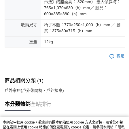
示法》的座面高： 320mm） 最大傾斜時：
765×1,070×630（h）mm／ 腳凳：
600×385×380（h）mm
收納尺寸
椅子本體：770×250×1,000（h）mm ／ 腳
凳：375×80×715（h）mm
重量
12kg
客服
商品相關分類 (1)
戶外家居(戶外休閒椅、戶外摺桌)
本分類熱銷
全站排行
本網站中使用 cookie，欲查詢有關本網站使用 cookie 方式之詳情，及若您不希
熱門標籤
望在電腦上使用 cookie 時應如何變更電腦的 cookie 設定，請參閱本網站「
隱私