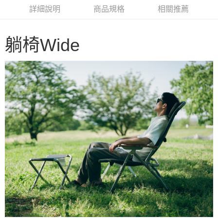
華南商業銀行
彰化商業銀行
合作金庫商業銀行
第一商業銀行
LINE Pay
詳細說明
商品規格
相關推薦
上海商業儲蓄銀行
台北富邦商業銀行
華南商業銀行
彰化商業銀行
國泰世華商業銀行
兆豐國際商業銀行
Apple Pay
上海商業儲蓄銀行
台北富邦商業銀行
臺灣中小企業銀行
台中商業銀行
國泰世華商業銀行
兆豐國際商業銀行
躺椅Wide
匯豐（台灣）商業銀行
華泰商業銀行
Google Pay
臺灣中小企業銀行
台中商業銀行
聯邦商業銀行
遠東國際商業銀行
匯豐（台灣）商業銀行
華泰商業銀行
AFTEE先享後付
元大商業銀行
永豐商業銀行
聯邦商業銀行
遠東國際商業銀行
玉山商業銀行
星展（台灣）商業銀行
相關說明
元大商業銀行
永豐商業銀行
台新國際商業銀行
中國信託商業銀行
【關於「AFTEE先享後付」】
玉山商業銀行
星展（台灣）商業銀行
台灣樂天信用卡公司
AFTEE先享後付是「在收到商品之後才付款」的支付方式。 讓您購物簡單
台新國際商業銀行
中國信託商業銀行
運送方式
便利好安心！
台灣樂天信用卡公司
１．簡單：不需註冊會員、不需綁卡、不需儲值。
宅配
２．便利：只要手機號碼，簡訊認證，即可結帳。
每筆NT$100，滿NT$2,000(含以上)免運費
３．安心：先確認商品／服務後，再付款。
【「AFTEE先享後付」結帳流程】
１．於結帳方式選擇「AFTEE先享後付」後，將跳轉至「AFTEE先享後付」
結帳頁面，進行簡訊認證並確認金額後，即可完成結帳。
２．訂單成立數日內，您將收到繳費通知簡訊。
３．收到繳費通知簡訊後14天內，點擊此簡訊中的連結，可透過四大超商／
ATM／網路銀行／等多元方式進行付款，方視為交易完成。
※ 請注意：結帳手續完成當下不需立刻繳費，但若您需要取消訂單，請聯絡
購買商品的店家。未經商家同意取消之訂單仍視為有效，需透過AFTEE先享
後付繳納相關費用。