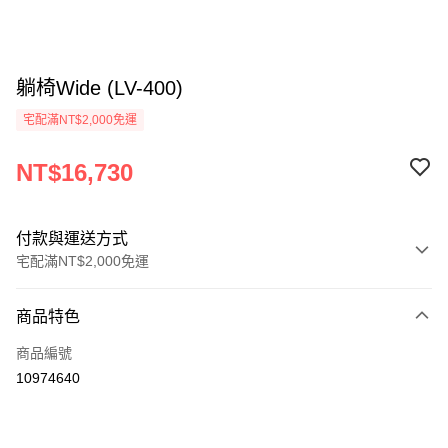
躺椅Wide (LV-400)
宅配滿NT$2,000免運
NT$16,730
付款與運送方式
宅配滿NT$2,000免運
付款方式
商品特色
信用卡一次付款
商品編號
信用卡分期付款
10974640
3 期 0 利率 每期
NT$5,576
21家銀行
6 期 0 利率 每期
NT$2,788
21家銀行
合作金庫商業銀行
第一商業銀行