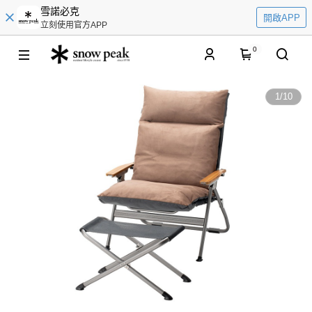
雪諾必克
開啟APP
立刻使用官方APP
0
1
/
10