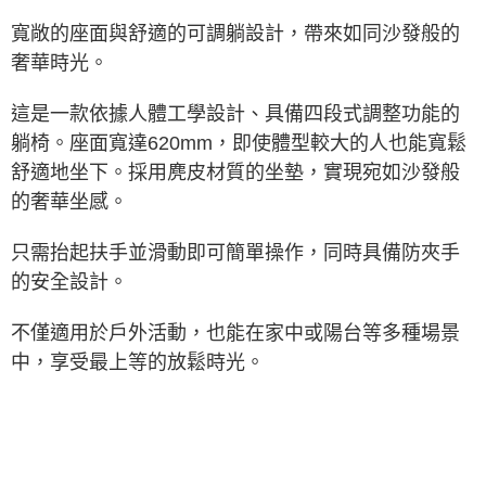
※ 交易是否成功請以「AFTEE先享後付 」之結帳頁面顯示為準，若有關於
寬敞的座面與舒適的可調躺設計，帶來如同沙發般的
是否繳費成功／繳費後需取消欲退款等相關疑問，請聯繫「AFTEE先享後付
客戶支援中心」
https://netprotections.freshdesk.com/support/home
奢華時光。
【注意事項】
這是一款依據人體工學設計、具備四段式調整功能的
１．透過由恩沛科技股份有限公司提供之「AFTEE先享後付」服務完成之交
易，需依本服務之必要範圍內提供個人資料，並將交易相關給付款項請求債
躺椅。座面寬達620mm，即使體型較大的人也能寬鬆
權轉讓予恩沛科技股份有限公司。
舒適地坐下。採用麂皮材質的坐墊，實現宛如沙發般
２．關於個人資料處理事宜，請瀏覽以下網址：
https://aftee.tw/terms/#terms3
的奢華坐感。
３．未成年的使用者請事先徵得法定代理人或監護人之同意方可使用
「AFTEE先享後付」，若未經同意申辦者引起之損失，本公司不負相關責
只需抬起扶手並滑動即可簡單操作，同時具備防夾手
任。
４．使用「AFTEE先享後付」時，將依據個別帳號之用戶狀況，依本公司即
的安全設計。
時審查核予不同之上限額度；若仍有額度不足之情形，本公司將視審查結果
請求用戶進行身份認證。
５．嚴禁一人註冊多個帳號或使用他人資訊註冊。若發現惡意使用之情形，
不僅適用於戶外活動，也能在家中或陽台等多種場景
恩沛科技股份有限公司將有權停止該用戶之使用額度並採取法律行動。
中，享受最上等的放鬆時光。