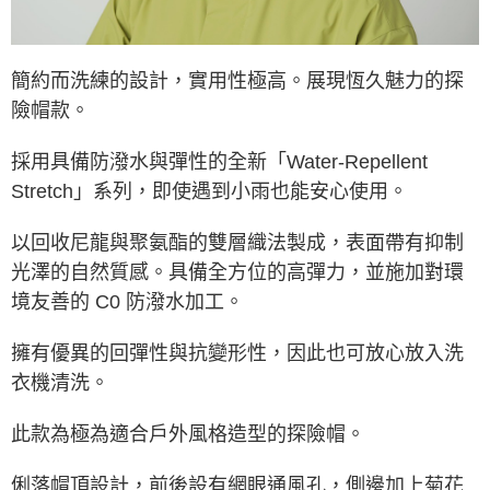
後付繳納相關費用。
※ 交易是否成功請以「AFTEE先享後付 」之結帳頁面顯示為準，若有關於
是否繳費成功／繳費後需取消欲退款等相關疑問，請聯繫「AFTEE先享後付
客戶支援中心」
https://netprotections.freshdesk.com/support/home
簡約而洗練的設計，實用性極高。展現恆久魅力的探
險帽款。
【注意事項】
１．透過由恩沛科技股份有限公司提供之「AFTEE先享後付」服務完成之交
易，需依本服務之必要範圍內提供個人資料，並將交易相關給付款項請求債
採用具備防潑水與彈性的全新「Water‐Repellent
權轉讓予恩沛科技股份有限公司。
Stretch」系列，即使遇到小雨也能安心使用。
２．關於個人資料處理事宜，請瀏覽以下網址：
https://aftee.tw/terms/#terms3
３．未成年的使用者請事先徵得法定代理人或監護人之同意方可使用
以回收尼龍與聚氨酯的雙層織法製成，表面帶有抑制
「AFTEE先享後付」，若未經同意申辦者引起之損失，本公司不負相關責
任。
光澤的自然質感。具備全方位的高彈力，並施加對環
４．使用「AFTEE先享後付」時，將依據個別帳號之用戶狀況，依本公司即
境友善的 C0 防潑水加工。
時審查核予不同之上限額度；若仍有額度不足之情形，本公司將視審查結果
請求用戶進行身份認證。
５．嚴禁一人註冊多個帳號或使用他人資訊註冊。若發現惡意使用之情形，
擁有優異的回彈性與抗變形性，因此也可放心放入洗
恩沛科技股份有限公司將有權停止該用戶之使用額度並採取法律行動。
衣機清洗。
此款為極為適合戶外風格造型的探險帽。
俐落帽頂設計，前後設有網眼通風孔，側邊加上菊花