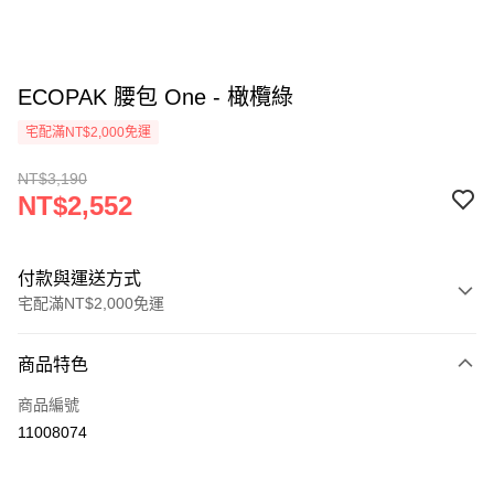
ECOPAK 腰包 One - 橄欖綠
宅配滿NT$2,000免運
NT$3,190
NT$2,552
付款與運送方式
宅配滿NT$2,000免運
付款方式
商品特色
信用卡一次付款
商品編號
信用卡分期付款
11008074
3 期 0 利率 每期
NT$850
21家銀行
6 期 0 利率 每期
NT$425
21家銀行
合作金庫商業銀行
第一商業銀行