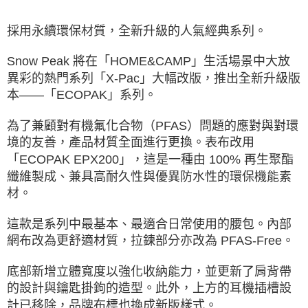
後付繳納相關費用。
※ 交易是否成功請以「AFTEE先享後付 」之結帳頁面顯示為準，若有關於
採用永續環保材質，全新升級的人氣經典系列。
是否繳費成功／繳費後需取消欲退款等相關疑問，請聯繫「AFTEE先享後付
客戶支援中心」
https://netprotections.freshdesk.com/support/home
Snow Peak 將在「HOME&CAMP」生活場景中大放
【注意事項】
異彩的熱門系列「X-Pac」大幅改版，推出全新升級版
１．透過由恩沛科技股份有限公司提供之「AFTEE先享後付」服務完成之交
本——「ECOPAK」系列。
易，需依本服務之必要範圍內提供個人資料，並將交易相關給付款項請求債
權轉讓予恩沛科技股份有限公司。
２．關於個人資料處理事宜，請瀏覽以下網址：
為了兼顧對有機氟化合物（PFAS）問題的應對與對環
https://aftee.tw/terms/#terms3
境的友善，產品材質全面進行更換。表布改用
３．未成年的使用者請事先徵得法定代理人或監護人之同意方可使用
「AFTEE先享後付」，若未經同意申辦者引起之損失，本公司不負相關責
「ECOPAK EPX200」，這是一種由 100% 再生聚酯
任。
纖維製成、兼具高耐久性與優異防水性的環保機能素
４．使用「AFTEE先享後付」時，將依據個別帳號之用戶狀況，依本公司即
材。
時審查核予不同之上限額度；若仍有額度不足之情形，本公司將視審查結果
請求用戶進行身份認證。
５．嚴禁一人註冊多個帳號或使用他人資訊註冊。若發現惡意使用之情形，
這款是系列中最基本、最適合日常使用的腰包。內部
恩沛科技股份有限公司將有權停止該用戶之使用額度並採取法律行動。
網布改為更舒適材質，拉鍊部分亦改為 PFAS-Free。
底部新增立體寬度以強化收納能力，並更新了肩背帶
的設計與鑰匙掛鉤的造型。此外，上方的耳機插槽設
計已移除，品牌布標也換成新版樣式。