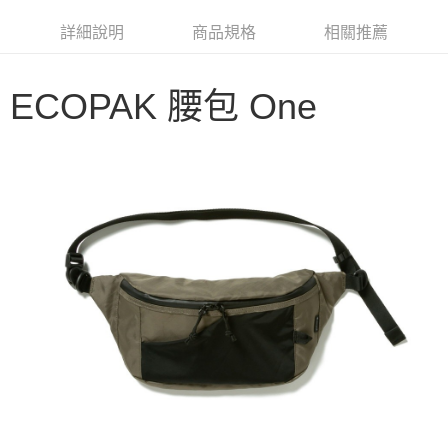
華南商業銀行
彰化商業銀行
合作金庫商業銀行
第一商業銀行
LINE Pay
詳細說明
商品規格
相關推薦
上海商業儲蓄銀行
台北富邦商業銀行
華南商業銀行
彰化商業銀行
國泰世華商業銀行
兆豐國際商業銀行
Apple Pay
上海商業儲蓄銀行
台北富邦商業銀行
臺灣中小企業銀行
台中商業銀行
國泰世華商業銀行
兆豐國際商業銀行
ECOPAK 腰包 One
匯豐（台灣）商業銀行
華泰商業銀行
Google Pay
臺灣中小企業銀行
台中商業銀行
聯邦商業銀行
遠東國際商業銀行
匯豐（台灣）商業銀行
華泰商業銀行
AFTEE先享後付
元大商業銀行
永豐商業銀行
聯邦商業銀行
遠東國際商業銀行
玉山商業銀行
星展（台灣）商業銀行
相關說明
元大商業銀行
永豐商業銀行
台新國際商業銀行
中國信託商業銀行
【關於「AFTEE先享後付」】
玉山商業銀行
星展（台灣）商業銀行
台灣樂天信用卡公司
AFTEE先享後付是「在收到商品之後才付款」的支付方式。 讓您購物簡單
台新國際商業銀行
中國信託商業銀行
運送方式
便利好安心！
台灣樂天信用卡公司
１．簡單：不需註冊會員、不需綁卡、不需儲值。
宅配
２．便利：只要手機號碼，簡訊認證，即可結帳。
每筆NT$100，滿NT$2,000(含以上)免運費
３．安心：先確認商品／服務後，再付款。
【「AFTEE先享後付」結帳流程】
１．於結帳方式選擇「AFTEE先享後付」後，將跳轉至「AFTEE先享後付」
結帳頁面，進行簡訊認證並確認金額後，即可完成結帳。
２．訂單成立數日內，您將收到繳費通知簡訊。
３．收到繳費通知簡訊後14天內，點擊此簡訊中的連結，可透過四大超商／
ATM／網路銀行／等多元方式進行付款，方視為交易完成。
※ 請注意：結帳手續完成當下不需立刻繳費，但若您需要取消訂單，請聯絡
購買商品的店家。未經商家同意取消之訂單仍視為有效，需透過AFTEE先享