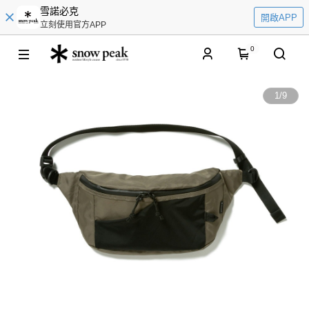
雪諾必克
開啟APP
立刻使用官方APP
0
1
/
9