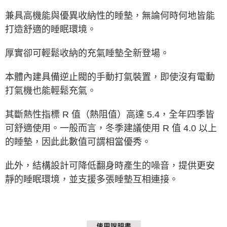
※ 交易是否成功請以「AFTEE先享後付 」之結帳頁面顯示為準，若有關於
兼具高機能與優異收納性的睡墊，無論何時何地皆能
是否繳費成功／繳費後需取消欲退款等相關疑問，請聯繫「AFTEE先享後付
客戶支援中心」
https://netprotections.freshdesk.com/support/home
打造舒適的睡眠環境。
【注意事項】
厚實卻可輕鬆收納的充氣睡墊全新登場。
１．透過由恩沛科技股份有限公司提供之「AFTEE先享後付」服務完成之交
易，需依本服務之必要範圍內提供個人資料，並將交易相關給付款項請求債
權轉讓予恩沛科技股份有限公司。
本體內建具備逆止閥的手動打氣裝置，即使沒有電動
２．關於個人資料處理事宜，請瀏覽以下網址：
打氣機也能輕鬆充氣。
https://aftee.tw/terms/#terms3
３．未成年的使用者請事先徵得法定代理人或監護人之同意方可使用
「AFTEE先享後付」，若未經同意申辦者引起之損失，本公司不負相關責
其斷熱性指標 R 值（熱阻值）高達 5.4，全年四季皆
任。
４．使用「AFTEE先享後付」時，將依據個別帳號之用戶狀況，依本公司即
可舒適使用。一般而言，冬季建議使用 R 值 4.0 以上
時審查核予不同之上限額度；若仍有額度不足之情形，本公司將視審查結果
的睡墊，因此此數值可謂相當優秀。
請求用戶進行身份認證。
５．嚴禁一人註冊多個帳號或使用他人資訊註冊。若發現惡意使用之情形，
恩沛科技股份有限公司將有權停止該用戶之使用額度並採取法律行動。
此外，結構設計可降低翻身時產生的噪音，提供更安
靜的睡眠環境，並支援多張睡墊互相連接。