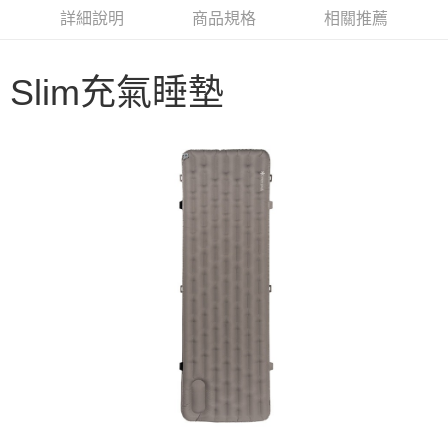
華南商業銀行
彰化商業銀行
合作金庫商業銀行
第一商業銀行
LINE Pay
詳細說明
商品規格
相關推薦
上海商業儲蓄銀行
台北富邦商業銀行
華南商業銀行
彰化商業銀行
國泰世華商業銀行
兆豐國際商業銀行
Apple Pay
上海商業儲蓄銀行
台北富邦商業銀行
臺灣中小企業銀行
台中商業銀行
國泰世華商業銀行
兆豐國際商業銀行
Slim充氣睡墊
匯豐（台灣）商業銀行
華泰商業銀行
Google Pay
臺灣中小企業銀行
台中商業銀行
聯邦商業銀行
遠東國際商業銀行
匯豐（台灣）商業銀行
華泰商業銀行
AFTEE先享後付
元大商業銀行
永豐商業銀行
聯邦商業銀行
遠東國際商業銀行
玉山商業銀行
星展（台灣）商業銀行
相關說明
元大商業銀行
永豐商業銀行
台新國際商業銀行
中國信託商業銀行
【關於「AFTEE先享後付」】
玉山商業銀行
星展（台灣）商業銀行
台灣樂天信用卡公司
AFTEE先享後付是「在收到商品之後才付款」的支付方式。 讓您購物簡單
台新國際商業銀行
中國信託商業銀行
運送方式
便利好安心！
台灣樂天信用卡公司
１．簡單：不需註冊會員、不需綁卡、不需儲值。
宅配
２．便利：只要手機號碼，簡訊認證，即可結帳。
每筆NT$100，滿NT$2,000(含以上)免運費
３．安心：先確認商品／服務後，再付款。
【「AFTEE先享後付」結帳流程】
１．於結帳方式選擇「AFTEE先享後付」後，將跳轉至「AFTEE先享後付」
結帳頁面，進行簡訊認證並確認金額後，即可完成結帳。
２．訂單成立數日內，您將收到繳費通知簡訊。
３．收到繳費通知簡訊後14天內，點擊此簡訊中的連結，可透過四大超商／
ATM／網路銀行／等多元方式進行付款，方視為交易完成。
※ 請注意：結帳手續完成當下不需立刻繳費，但若您需要取消訂單，請聯絡
購買商品的店家。未經商家同意取消之訂單仍視為有效，需透過AFTEE先享
後付繳納相關費用。