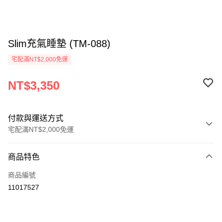
Slim充氣睡墊 (TM-088)
宅配滿NT$2,000免運
NT$3,350
付款與運送方式
宅配滿NT$2,000免運
付款方式
商品特色
信用卡一次付款
商品編號
信用卡分期付款
11017527
3 期 0 利率 每期
NT$1,116
21家銀行
6 期 0 利率 每期
NT$558
21家銀行
合作金庫商業銀行
第一商業銀行