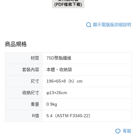
顯示電腦版詳細說明
商品規格
材質
75D聚酯纖維
套裝內容
本體、收納袋
尺寸
196×65×8（h）cm
收納尺寸
φ13×26cm
重量
0.9kg
R值
5.4（ASTM F3340-22）
客服