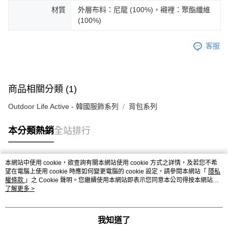
※ 交易是否成功請以「AFTEE先享後付 」之結帳頁面顯示為準，若有關於
材質
外層布料：尼龍 (100%)，襯裡：聚酯纖維
是否繳費成功／繳費後需取消欲退款等相關疑問，請聯繫「AFTEE先享後付
(100%)
客戶支援中心」
https://netprotections.freshdesk.com/support/home
【注意事項】
客服
１．透過由恩沛科技股份有限公司提供之「AFTEE先享後付」服務完成之交
易，需依本服務之必要範圍內提供個人資料，並將交易相關給付款項請求債
權轉讓予恩沛科技股份有限公司。
２．關於個人資料處理事宜，請瀏覽以下網址：
商品相關分類 (1)
https://aftee.tw/terms/#terms3
３．未成年的使用者請事先徵得法定代理人或監護人之同意方可使用
Outdoor Life Active - 韓國服飾系列
背包系列
「AFTEE先享後付」，若未經同意申辦者引起之損失，本公司不負相關責
任。
４．使用「AFTEE先享後付」時，將依據個別帳號之用戶狀況，依本公司即
本分類熱銷
全站排行
時審查核予不同之上限額度；若仍有額度不足之情形，本公司將視審查結果
請求用戶進行身份認證。
５．嚴禁一人註冊多個帳號或使用他人資訊註冊。若發現惡意使用之情形，
本網站中使用 cookie，欲查詢有關本網站使用 cookie 方式之詳情，及若您不希
恩沛科技股份有限公司將有權停止該用戶之使用額度並採取法律行動。
熱門標籤
望在電腦上使用 cookie 時應如何變更電腦的 cookie 設定，請參閱本網站「
隱私
權條款
」之 Cookie 聲明。您繼續使用本網站即表示您同意本公司得按本網站使
用條款之 Cookie 聲明使用 cookie。
了解更多 >
我知道了