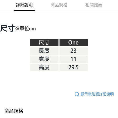
華南商業銀行
彰化商業銀行
合作金庫商業銀行
第一商業銀行
LINE Pay
詳細說明
商品規格
相關推薦
上海商業儲蓄銀行
台北富邦商業銀行
華南商業銀行
彰化商業銀行
國泰世華商業銀行
兆豐國際商業銀行
Apple Pay
上海商業儲蓄銀行
台北富邦商業銀行
臺灣中小企業銀行
台中商業銀行
國泰世華商業銀行
兆豐國際商業銀行
匯豐（台灣）商業銀行
華泰商業銀行
Google Pay
臺灣中小企業銀行
台中商業銀行
尺寸
※單位cm
聯邦商業銀行
遠東國際商業銀行
匯豐（台灣）商業銀行
華泰商業銀行
AFTEE先享後付
元大商業銀行
永豐商業銀行
聯邦商業銀行
遠東國際商業銀行
玉山商業銀行
星展（台灣）商業銀行
相關說明
元大商業銀行
永豐商業銀行
台新國際商業銀行
中國信託商業銀行
【關於「AFTEE先享後付」】
玉山商業銀行
星展（台灣）商業銀行
台灣樂天信用卡公司
AFTEE先享後付是「在收到商品之後才付款」的支付方式。 讓您購物簡單
台新國際商業銀行
中國信託商業銀行
運送方式
便利好安心！
台灣樂天信用卡公司
１．簡單：不需註冊會員、不需綁卡、不需儲值。
宅配
２．便利：只要手機號碼，簡訊認證，即可結帳。
每筆NT$100，滿NT$2,000(含以上)免運費
３．安心：先確認商品／服務後，再付款。
【「AFTEE先享後付」結帳流程】
１．於結帳方式選擇「AFTEE先享後付」後，將跳轉至「AFTEE先享後付」
結帳頁面，進行簡訊認證並確認金額後，即可完成結帳。
２．訂單成立數日內，您將收到繳費通知簡訊。
顯示電腦版詳細說明
３．收到繳費通知簡訊後14天內，點擊此簡訊中的連結，可透過四大超商／
ATM／網路銀行／等多元方式進行付款，方視為交易完成。
※ 請注意：結帳手續完成當下不需立刻繳費，但若您需要取消訂單，請聯絡
商品規格
購買商品的店家。未經商家同意取消之訂單仍視為有效，需透過AFTEE先享
後付繳納相關費用。