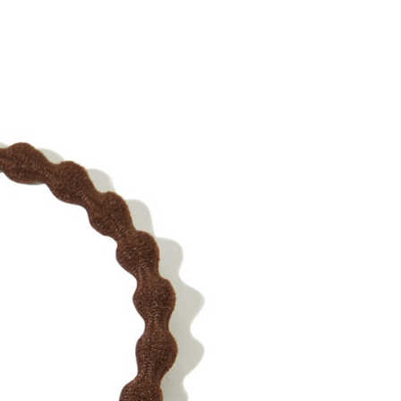
業銀行
星展（台灣）商業銀行
先享後付是「在收到商品之後才付款」的支付方式。 讓您購物簡單
天信用卡公司
際商業銀行
中國信託商業銀行
心！
天信用卡公司
：不需註冊會員、不需綁卡、不需儲值。
：只要手機號碼，簡訊認證，即可結帳。
：先確認商品／服務後，再付款。
00，滿NT$2,000(含以上)免運費
EE先享後付」結帳流程】
方式選擇「AFTEE先享後付」後，將跳轉至「AFTEE先享後
頁面，進行簡訊認證並確認金額後，即可完成結帳。
成立數日內，您將收到繳費通知簡訊。
費通知簡訊後14天內，點擊此簡訊中的連結，可透過四大超商
網路銀行／等多元方式進行付款，方視為交易完成。
：結帳手續完成當下不需立刻繳費，但若您需要取消訂單，請聯
的店家。未經商家同意取消之訂單仍視為有效，需透過AFTEE
繳納相關費用。
否成功請以「AFTEE先享後付 」之結帳頁面顯示為準，若有關於
功／繳費後需取消欲退款等相關疑問，請聯繫「AFTEE先享後
援中心」
https://netprotections.freshdesk.com/support/home
項】
恩沛科技股份有限公司提供之「AFTEE先享後付」服務完成之
依本服務之必要範圍內提供個人資料，並將交易相關給付款項請
讓予恩沛科技股份有限公司。
個人資料處理事宜，請瀏覽以下網址：
ee.tw/terms/#terms3