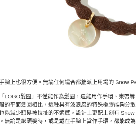
３．未成
「AFTE
任。
４．使用「
即時審查
結果請求
５．嚴禁
形，恩沛
動。
手腕上也很方便。無論任何場合都能派上用場的 Snow Pe
「LOGO髮圈」不僅能作為髮圈，還能用作手環、束帶
般的平面髮圈相比，這種具有波浪感的特殊橡膠能夠分散
也能減少頭髮被拉扯的不適感。設計上更配上刻有 Snow 
。無論是綁頭髮時，或是戴在手腕上當作手環，都能成為