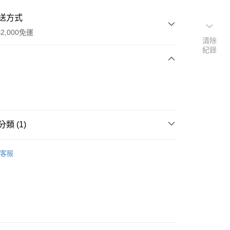
送方式
2,000免運
清除
紀錄
次付款
期付款
0 利率 每期
NT$90
21家銀行
類 (1)
0 利率 每期
NT$45
21家銀行
庫商業銀行
第一商業銀行
業銀行
彰化商業銀行
庫商業銀行
第一商業銀行
業儲蓄銀行
台北富邦商業銀行
客服
業銀行
彰化商業銀行
華商業銀行
兆豐國際商業銀行
業儲蓄銀行
台北富邦商業銀行
小企業銀行
台中商業銀行
華商業銀行
兆豐國際商業銀行
台灣）商業銀行
華泰商業銀行
y
小企業銀行
台中商業銀行
業銀行
遠東國際商業銀行
台灣）商業銀行
華泰商業銀行
享後付
業銀行
永豐商業銀行
業銀行
遠東國際商業銀行
業銀行
星展（台灣）商業銀行
業銀行
永豐商業銀行
FTEE先享後付」】
際商業銀行
中國信託商業銀行