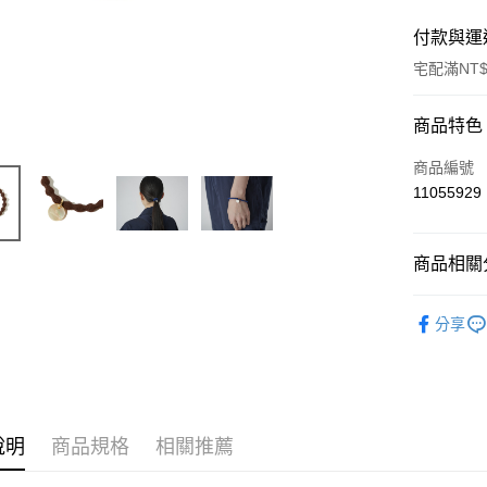
付款與運
宅配滿NT$
付款方式
商品特色
信用卡一
商品編號
11055929
信用卡分
3 期 
商品相關分
6 期 
合作金
華南商
其他配件
合作金
LINE Pay
上海商
分享
華南商
國泰世
Apple Pay
上海商
臺灣中
國泰世
匯豐（
Google Pa
臺灣中
聯邦商
匯豐（
AFTEE先
元大商
聯邦商
說明
商品規格
相關推薦
玉山商
相關說明
元大商
【關於「A
台新國