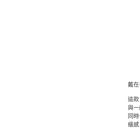
戴在
這款
與一
同時
級感