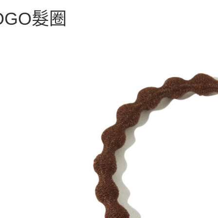
玉山商
AFTEE
台灣樂
台新國
OGO髮圈
便利好安
運送方式
台灣樂
１．簡單
２．便利
宅配
３．安心
每筆NT$1
【「AFT
１．於結帳
付」結帳
２．訂單
３．收到繳
／ATM／
※ 請注意
絡購買商品
先享後付
※ 交易是
是否繳費成
付客戶支
【注意事
１．透過由
交易，需
求債權轉
２．關於
https://aft