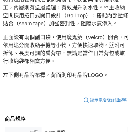
購買商品的店家。未經商家同意取消之訂單仍視為有效，需透過AFTEE先享
後付繳納相關費用。
工，內層則有塗層處理，有效提升防水性。 主收納
※ 交易是否成功請以「AFTEE先享後付 」之結帳頁面顯示為準，若有關於
空間採用捲口式開口設計（Roll Top），搭配內部壓條
是否繳費成功／繳費後需取消欲退款等相關疑問，請聯繫「AFTEE先享後付
客戶支援中心」
https://netprotections.freshdesk.com/support/home
貼合（seam tape）加強密封性，阻隔水氣滲入。
【注意事項】
正面設有兩個副口袋，使用魔鬼氈（Velcro）開合，可
１．透過由恩沛科技股份有限公司提供之「AFTEE先享後付」服務完成之交
易，需依本服務之必要範圍內提供個人資料，並將交易相關給付款項請求債
依用途分開收納手機等小物，方便快速取物。 附可
權轉讓予恩沛科技股份有限公司。
拆卸、長度可調的肩背帶，無論是當作日常背包或旅
２．關於個人資料處理事宜，請瀏覽以下網址：
https://aftee.tw/terms/#terms3
行收納袋都相當方便。
３．未成年的使用者請事先徵得法定代理人或監護人之同意方可使用
「AFTEE先享後付」，若未經同意申辦者引起之損失，本公司不負相關責
左下側有品牌布標，背面則印有品牌LOGO。
任。
４．使用「AFTEE先享後付」時，將依據個別帳號之用戶狀況，依本公司即
時審查核予不同之上限額度；若仍有額度不足之情形，本公司將視審查結果
請求用戶進行身份認證。
５．嚴禁一人註冊多個帳號或使用他人資訊註冊。若發現惡意使用之情形，
顯示電腦版詳細說明
恩沛科技股份有限公司將有權停止該用戶之使用額度並採取法律行動。
商品規格