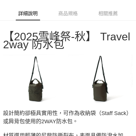
6 期 0 利率 每期
NT$315
21家銀行
合作金庫商業銀行
第一商業銀行
華南商業銀行
彰化商業銀行
合作金庫商業銀行
第一商業銀行
LINE Pay
詳細說明
商品規格
相關推薦
上海商業儲蓄銀行
台北富邦商業銀行
華南商業銀行
彰化商業銀行
國泰世華商業銀行
兆豐國際商業銀行
Apple Pay
上海商業儲蓄銀行
台北富邦商業銀行
臺灣中小企業銀行
台中商業銀行
國泰世華商業銀行
兆豐國際商業銀行
【2025雪峰祭-秋】
Travel
匯豐（台灣）商業銀行
華泰商業銀行
Google Pay
臺灣中小企業銀行
台中商業銀行
聯邦商業銀行
遠東國際商業銀行
2way 防水包
匯豐（台灣）商業銀行
華泰商業銀行
AFTEE先享後付
元大商業銀行
永豐商業銀行
聯邦商業銀行
遠東國際商業銀行
玉山商業銀行
星展（台灣）商業銀行
相關說明
元大商業銀行
永豐商業銀行
台新國際商業銀行
中國信託商業銀行
【關於「AFTEE先享後付」】
玉山商業銀行
星展（台灣）商業銀行
台灣樂天信用卡公司
AFTEE先享後付是「在收到商品之後才付款」的支付方式。 讓您購物簡單
台新國際商業銀行
中國信託商業銀行
運送方式
便利好安心！
台灣樂天信用卡公司
１．簡單：不需註冊會員、不需綁卡、不需儲值。
宅配
２．便利：只要手機號碼，簡訊認證，即可結帳。
每筆NT$100，滿NT$2,000(含以上)免運費
３．安心：先確認商品／服務後，再付款。
【「AFTEE先享後付」結帳流程】
１．於結帳方式選擇「AFTEE先享後付」後，將跳轉至「AFTEE先享後付」
結帳頁面，進行簡訊認證並確認金額後，即可完成結帳。
設計簡約卻極具實用性，可作為收納袋（Staff Sack）
２．訂單成立數日內，您將收到繳費通知簡訊。
或肩背包使用的2WAY防水包。
３．收到繳費通知簡訊後14天內，點擊此簡訊中的連結，可透過四大超商／
ATM／網路銀行／等多元方式進行付款，方視為交易完成。
※ 請注意：結帳手續完成當下不需立刻繳費，但若您需要取消訂單，請聯絡
材質選用輕薄的尼龍防撕裂布，表面具備防潑水加