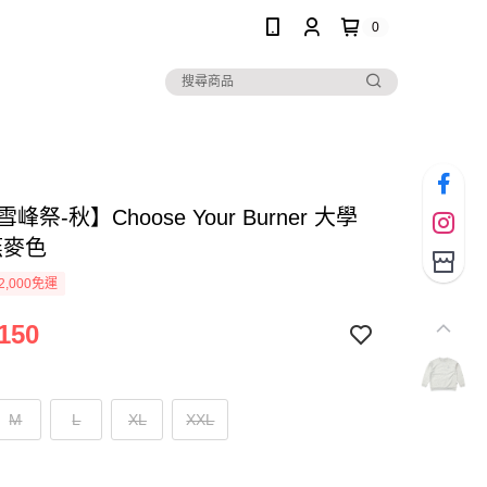
0
雪峰祭-秋】Choose Your Burner 大學
 燕麥色
2,000免運
150
M
L
XL
XXL