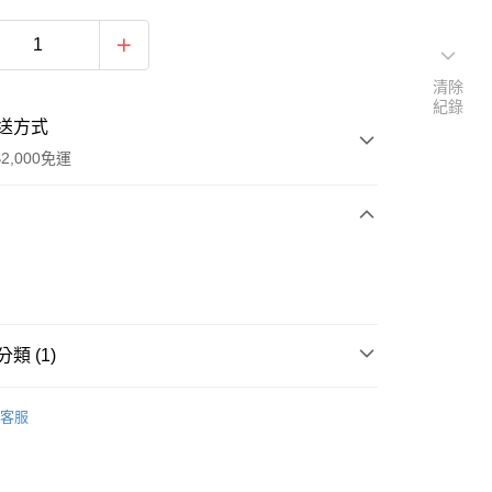
清除
紀錄
送方式
2,000免運
次付款
期付款
0 利率 每期
NT$716
21家銀行
類 (1)
0 利率 每期
NT$358
21家銀行
庫商業銀行
第一商業銀行
業銀行
彰化商業銀行
定商品
2025雪峰祭限定商品(秋)
庫商業銀行
第一商業銀行
業儲蓄銀行
台北富邦商業銀行
客服
業銀行
彰化商業銀行
華商業銀行
兆豐國際商業銀行
業儲蓄銀行
台北富邦商業銀行
小企業銀行
台中商業銀行
華商業銀行
兆豐國際商業銀行
台灣）商業銀行
華泰商業銀行
y
小企業銀行
台中商業銀行