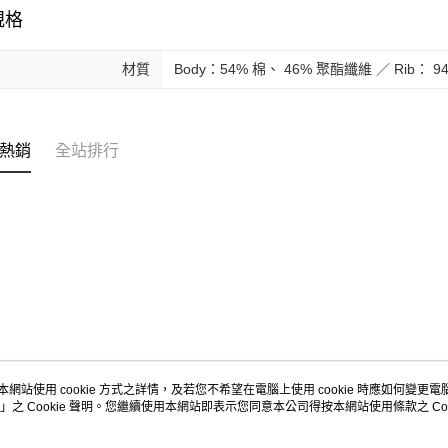
規格
材質
Body：54% 棉、 46% 聚酯纖維 ／ Rib：
熱銷
全站排行
本網站使用 cookie 方式之詳情，及若您不希望在電腦上使用 cookie 時應如何變更電腦的
」之 Cookie 聲明。您繼續使用本網站即表示您同意本公司得按本網站使用條款之 Coo
關於我們
客服資訊
品牌故事
購物說明