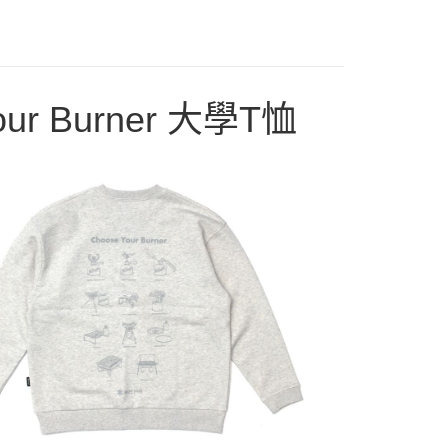
業銀行
遠東國際商業銀行
台灣）商業銀行
華泰商業銀行
享後付
業銀行
永豐商業銀行
業銀行
遠東國際商業銀行
業銀行
星展（台灣）商業銀行
業銀行
永豐商業銀行
FTEE先享後付」】
際商業銀行
中國信託商業銀行
業銀行
星展（台灣）商業銀行
先享後付是「在收到商品之後才付款」的支付方式。 讓您購物簡單
天信用卡公司
際商業銀行
中國信託商業銀行
our Burner 大學T恤
心！
天信用卡公司
：不需註冊會員、不需綁卡、不需儲值。
：只要手機號碼，簡訊認證，即可結帳。
：先確認商品／服務後，再付款。
00，滿NT$2,000(含以上)免運費
EE先享後付」結帳流程】
方式選擇「AFTEE先享後付」後，將跳轉至「AFTEE先享後
頁面，進行簡訊認證並確認金額後，即可完成結帳。
成立數日內，您將收到繳費通知簡訊。
費通知簡訊後14天內，點擊此簡訊中的連結，可透過四大超商
網路銀行／等多元方式進行付款，方視為交易完成。
：結帳手續完成當下不需立刻繳費，但若您需要取消訂單，請聯
的店家。未經商家同意取消之訂單仍視為有效，需透過AFTEE
繳納相關費用。
否成功請以「AFTEE先享後付 」之結帳頁面顯示為準，若有關於
功／繳費後需取消欲退款等相關疑問，請聯繫「AFTEE先享後
援中心」
https://netprotections.freshdesk.com/support/home
項】