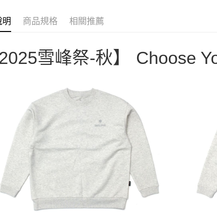
聯邦商
匯豐（
AFTEE先
元大商
聯邦商
說明
商品規格
相關推薦
玉山商
相關說明
元大商
【關於「A
台新國
玉山商
AFTEE
台灣樂
台新國
2025雪峰祭-秋】
Choose Y
便利好安
運送方式
台灣樂
１．簡單
２．便利
宅配
３．安心
每筆NT$1
【「AFT
１．於結帳
付」結帳
２．訂單
３．收到繳
／ATM／
※ 請注意
絡購買商品
先享後付
※ 交易是
是否繳費成
付客戶支
【注意事