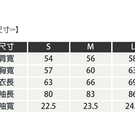
１．透過由
交易，需
求債權轉
２．關於
https://aft
尺寸
】
３．未成
cm
「AFTE
任。
４．使用「
即時審查
結果請求
５．嚴禁
形，恩沛
動。