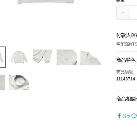
付款與運
宅配滿NT$
付款方式
商品特色
信用卡一
商品編號
11143714
信用卡分
3 期 
商品相關分
6 期 
合作金
華南商
雪峰祭限
合作金
LINE Pay
上海商
分享
華南商
國泰世
Apple Pay
上海商
臺灣中
國泰世
匯豐（
Google Pa
臺灣中