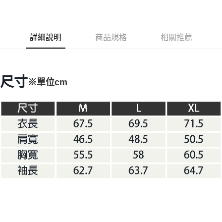
3 期 0 利率 每期
NT$816
21家銀行
6 期 0 利率 每期
NT$408
21家銀行
合作金庫商業銀行
第一商業銀行
華南商業銀行
彰化商業銀行
合作金庫商業銀行
第一商業銀行
LINE Pay
詳細說明
商品規格
相關推薦
上海商業儲蓄銀行
台北富邦商業銀行
華南商業銀行
彰化商業銀行
國泰世華商業銀行
兆豐國際商業銀行
Apple Pay
上海商業儲蓄銀行
台北富邦商業銀行
臺灣中小企業銀行
台中商業銀行
國泰世華商業銀行
兆豐國際商業銀行
匯豐（台灣）商業銀行
華泰商業銀行
Google Pay
臺灣中小企業銀行
台中商業銀行
尺寸
※單位cm
聯邦商業銀行
遠東國際商業銀行
匯豐（台灣）商業銀行
華泰商業銀行
AFTEE先享後付
元大商業銀行
永豐商業銀行
聯邦商業銀行
遠東國際商業銀行
玉山商業銀行
星展（台灣）商業銀行
相關說明
元大商業銀行
永豐商業銀行
台新國際商業銀行
中國信託商業銀行
【關於「AFTEE先享後付」】
玉山商業銀行
星展（台灣）商業銀行
台灣樂天信用卡公司
AFTEE先享後付是「在收到商品之後才付款」的支付方式。 讓您購物簡單
台新國際商業銀行
中國信託商業銀行
運送方式
便利好安心！
台灣樂天信用卡公司
１．簡單：不需註冊會員、不需綁卡、不需儲值。
宅配
２．便利：只要手機號碼，簡訊認證，即可結帳。
每筆NT$100，滿NT$2,000(含以上)免運費
３．安心：先確認商品／服務後，再付款。
【「AFTEE先享後付」結帳流程】
１．於結帳方式選擇「AFTEE先享後付」後，將跳轉至「AFTEE先享後付」
結帳頁面，進行簡訊認證並確認金額後，即可完成結帳。
２．訂單成立數日內，您將收到繳費通知簡訊。
３．收到繳費通知簡訊後14天內，點擊此簡訊中的連結，可透過四大超商／
ATM／網路銀行／等多元方式進行付款，方視為交易完成。