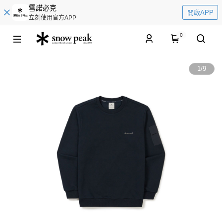
雪諾必克
開啟APP
立刻使用官方APP
0
1
/
9