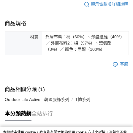
顯示電腦版詳細說明
※ 請注意：結帳手續完成當下不需立刻繳費，但若您需要取消訂單，請聯絡
購買商品的店家。未經商家同意取消之訂單仍視為有效，需透過AFTEE先享
後付繳納相關費用。
※ 交易是否成功請以「AFTEE先享後付 」之結帳頁面顯示為準，若有關於
商品規格
是否繳費成功／繳費後需取消欲退款等相關疑問，請聯繫「AFTEE先享後付
客戶支援中心」
https://netprotections.freshdesk.com/support/home
材質
外層布料：棉（60%）、聚酯纖維（40%）
【注意事項】
／ 外層布料2：棉（97%）、聚氨酯
１．透過由恩沛科技股份有限公司提供之「AFTEE先享後付」服務完成之交
（3%）／ 顏色：尼龍（100%）
易，需依本服務之必要範圍內提供個人資料，並將交易相關給付款項請求債
權轉讓予恩沛科技股份有限公司。
２．關於個人資料處理事宜，請瀏覽以下網址：
客服
https://aftee.tw/terms/#terms3
３．未成年的使用者請事先徵得法定代理人或監護人之同意方可使用
「AFTEE先享後付」，若未經同意申辦者引起之損失，本公司不負相關責
任。
商品相關分類 (1)
４．使用「AFTEE先享後付」時，將依據個別帳號之用戶狀況，依本公司即
時審查核予不同之上限額度；若仍有額度不足之情形，本公司將視審查結果
Outdoor Life Active - 韓國服飾系列
T恤系列
請求用戶進行身份認證。
５．嚴禁一人註冊多個帳號或使用他人資訊註冊。若發現惡意使用之情形，
恩沛科技股份有限公司將有權停止該用戶之使用額度並採取法律行動。
本分類熱銷
全站排行
本網站中使用 cookie，欲查詢有關本網站使用 cookie 方式之詳情，及若您不希