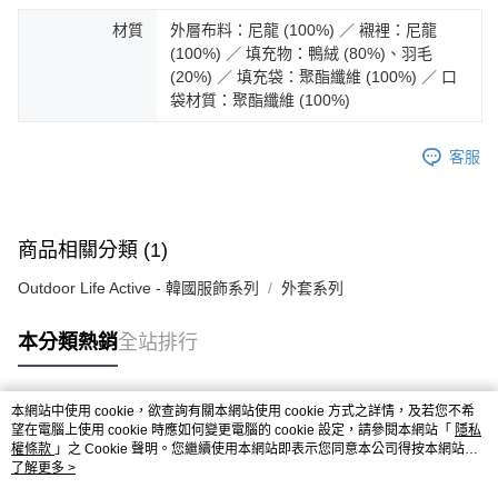
※ 請注意：結帳手續完成當下不需立刻繳費，但若您需要取消訂單，請聯絡
材質
外層布料：尼龍 (100%) ／ 襯裡：尼龍
購買商品的店家。未經商家同意取消之訂單仍視為有效，需透過AFTEE先享
(100%) ／ 填充物：鴨絨 (80%)、羽毛
後付繳納相關費用。
(20%) ／ 填充袋：聚酯纖維 (100%) ／ 口
※ 交易是否成功請以「AFTEE先享後付 」之結帳頁面顯示為準，若有關於
是否繳費成功／繳費後需取消欲退款等相關疑問，請聯繫「AFTEE先享後付
袋材質：聚酯纖維 (100%)
客戶支援中心」
https://netprotections.freshdesk.com/support/home
客服
【注意事項】
１．透過由恩沛科技股份有限公司提供之「AFTEE先享後付」服務完成之交
易，需依本服務之必要範圍內提供個人資料，並將交易相關給付款項請求債
權轉讓予恩沛科技股份有限公司。
２．關於個人資料處理事宜，請瀏覽以下網址：
商品相關分類 (1)
https://aftee.tw/terms/#terms3
３．未成年的使用者請事先徵得法定代理人或監護人之同意方可使用
Outdoor Life Active - 韓國服飾系列
外套系列
「AFTEE先享後付」，若未經同意申辦者引起之損失，本公司不負相關責
任。
本分類熱銷
全站排行
４．使用「AFTEE先享後付」時，將依據個別帳號之用戶狀況，依本公司即
時審查核予不同之上限額度；若仍有額度不足之情形，本公司將視審查結果
請求用戶進行身份認證。
５．嚴禁一人註冊多個帳號或使用他人資訊註冊。若發現惡意使用之情形，
本網站中使用 cookie，欲查詢有關本網站使用 cookie 方式之詳情，及若您不希
恩沛科技股份有限公司將有權停止該用戶之使用額度並採取法律行動。
熱門標籤
望在電腦上使用 cookie 時應如何變更電腦的 cookie 設定，請參閱本網站「
隱私
權條款
」之 Cookie 聲明。您繼續使用本網站即表示您同意本公司得按本網站使
用條款之 Cookie 聲明使用 cookie。
了解更多 >