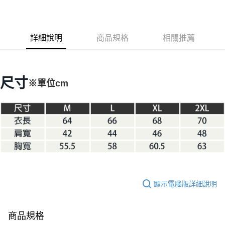
3 期 0 利率 每期
NT$1,383
21家銀行
6 期 0 利率 每期
NT$691
21家銀行
合作金庫商業銀行
第一商業銀行
華南商業銀行
彰化商業銀行
合作金庫商業銀行
第一商業銀行
LINE Pay
詳細說明
商品規格
相關推薦
上海商業儲蓄銀行
台北富邦商業銀行
華南商業銀行
彰化商業銀行
國泰世華商業銀行
兆豐國際商業銀行
Apple Pay
上海商業儲蓄銀行
台北富邦商業銀行
臺灣中小企業銀行
台中商業銀行
國泰世華商業銀行
兆豐國際商業銀行
匯豐（台灣）商業銀行
華泰商業銀行
Google Pay
臺灣中小企業銀行
台中商業銀行
尺寸
※單位cm
聯邦商業銀行
遠東國際商業銀行
匯豐（台灣）商業銀行
華泰商業銀行
AFTEE先享後付
元大商業銀行
永豐商業銀行
聯邦商業銀行
遠東國際商業銀行
玉山商業銀行
星展（台灣）商業銀行
相關說明
元大商業銀行
永豐商業銀行
台新國際商業銀行
中國信託商業銀行
【關於「AFTEE先享後付」】
玉山商業銀行
星展（台灣）商業銀行
台灣樂天信用卡公司
AFTEE先享後付是「在收到商品之後才付款」的支付方式。 讓您購物簡單
台新國際商業銀行
中國信託商業銀行
運送方式
便利好安心！
台灣樂天信用卡公司
１．簡單：不需註冊會員、不需綁卡、不需儲值。
宅配
２．便利：只要手機號碼，簡訊認證，即可結帳。
每筆NT$100，滿NT$2,000(含以上)免運費
３．安心：先確認商品／服務後，再付款。
【「AFTEE先享後付」結帳流程】
顯示電腦版詳細說明
１．於結帳方式選擇「AFTEE先享後付」後，將跳轉至「AFTEE先享後付」
結帳頁面，進行簡訊認證並確認金額後，即可完成結帳。
２．訂單成立數日內，您將收到繳費通知簡訊。
商品規格
３．收到繳費通知簡訊後14天內，點擊此簡訊中的連結，可透過四大超商／
ATM／網路銀行／等多元方式進行付款，方視為交易完成。